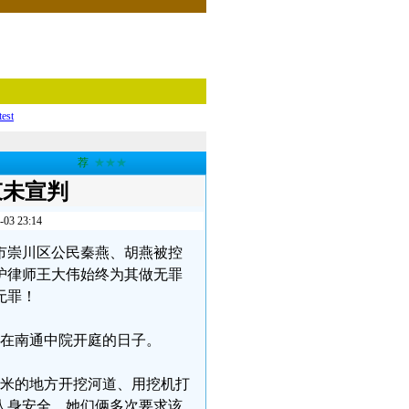
test
荐
★★★
束未宣判
 23:14
南通市崇川区公民秦燕、胡燕被控
护律师王大伟始终为其做无罪
无罪！
审在南通中院开庭的日子。
7米的地方开挖河道、用挖机打
人身安全，她们俩多次要求该