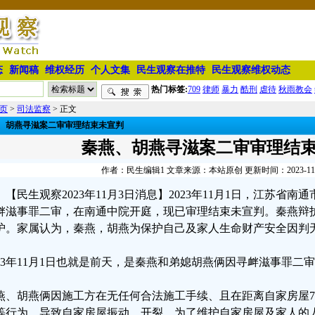
态
新闻稿
维权经历
个人文集
民生观察在推特
民生观察维权动态
热门标签:
709
律师
暴力
酷刑
虐待
秋雨教会
页
>
司法监察
> 正文
、胡燕寻滋案二审审理结束未宣判
秦燕、胡燕寻滋案二审审理结
作者：民生编辑1 文章来源：本站原创 更新时间：2023-11-03
【民生观察2023年11月3日消息】2023年11月1日，江苏省
衅滋事罪二审，在南通中院开庭，现已审理结束未宣判。秦燕辩
护。家属认为，秦燕，胡燕为保护自己及家人生命财产安全因判
023年11月1日也就是前天，是秦燕和弟媳胡燕俩因寻衅滋事罪二
燕、胡燕俩因施工方在无任何合法施工手续、且在距离自家房屋
等行为，导致自家房屋振动、开裂，为了维护自家房屋及家人的