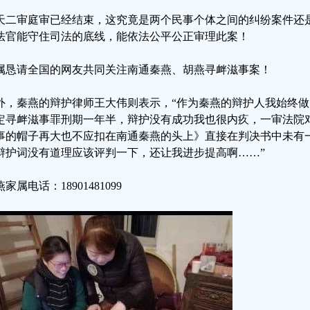
天二审庭审已经结束，这究竟是两个民事个体之间的纠纷案件还
法官能守住司法的底线，能依法公平公正审理此案！
属恳请全国的网友共同关注南通秦燕、胡燕寻衅滋事案！
外，秦燕的辩护律师王大伟则表示，“作为秦燕的辩护人我始终
定寻衅滋事罪刑期一年半，辩护没有成功我也很内疚，一审法院
事的帽子再大也不应扣在南通秦燕的头上》直接在判决书中未有
辩护词没有道理应该评判一下，还让我进步提高啊……”
家属电话：18901481099