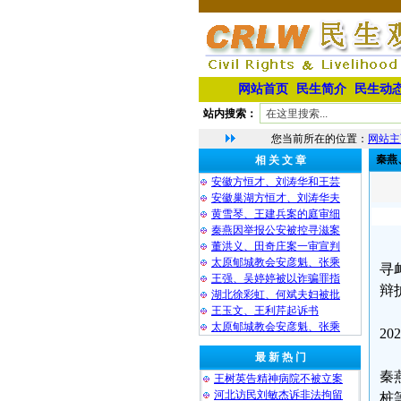
网站首页
民生简介
民生动
站内搜索：
您当前所在的位置：
网站主
秦燕
相 关 文 章
安徽方恒才、刘涛华和王芸
安徽巢湖方恒才、刘涛华夫
黄雪琴、王建兵案的庭审细
秦燕因举报公安被控寻滋案
董洪义、田奇庄案一审宣判
太原郇城教会安彦魁、张乘
寻
王强、吴婷婷被以诈骗罪指
辩
湖北徐彩虹、何斌夫妇被批
王玉文、王利芹起诉书
太原郇城教会安彦魁、张乘
2
最 新 热 门
秦
王树英告精神病院不被立案
河北访民刘敏杰诉非法拘留
桩