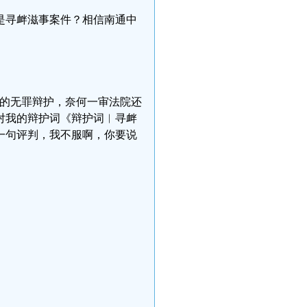
是寻衅滋事案件？相信南通中
做的无罪辩护，奈何一审法院还
对我的辩护词《辩护词︳寻衅
一句评判，我不服啊，你要说