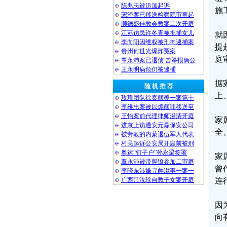
陈兆志被追加起诉
施
宋泽案已移送检察院审查起
顺德盛佳教会教案二次开庭
江苏访民许冬青被批捕女儿
就
李向阳因维权被刑拘逮捕案
提
贵州何世光爆炸冤案
庭
覃永沛案已退侦 曾举报俩公
王永明病危仍被逮捕
据
随 机 推 荐
上
玫瑰团队徐秦颠覆一案第十
李维忠案被以煽颠罪移送至
王怡案前代理律师澄清开庭
家
进京上访遭安元鼎保安公司
全
被劳教的内蒙退伍军人代表
村民起诉公安局开庭前被刑
奥运“钉子户”孙永梁签署
家
覃永沛被带脚镣参加二审庭
曾
李晓东涉嫌寻衅滋事一案一
广西范汝珍自教子女案开庭
连
因
向