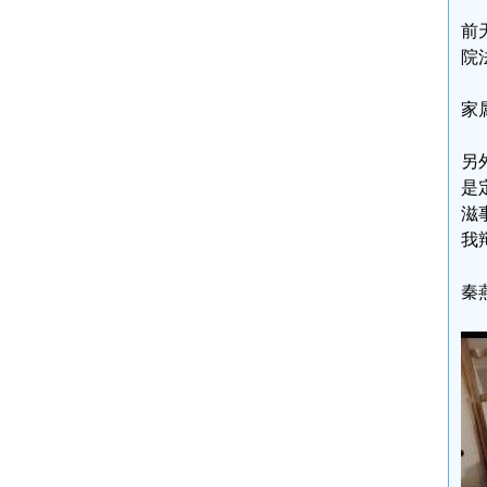
前
院
家
另
是
滋
我
秦燕