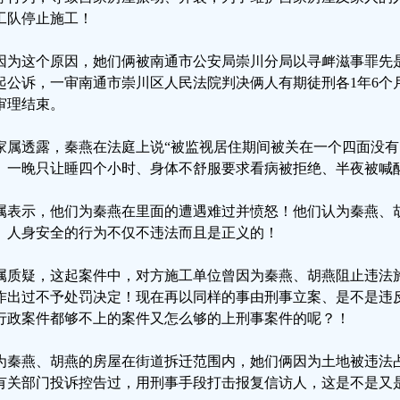
工队停止施工！
因为这个原因，她们俩被南通市公安局崇川分局以寻衅滋事罪先
起公诉，一审南通市崇川区人民法院判决俩人有期徒刑各1年6个月
审理结束。
家属透露，秦燕在法庭上说“被监视居住期间被关在一个四面没
、一晚只让睡四个小时、身体不舒服要求看病被拒绝、半夜被喊醒
属表示，他们为秦燕在里面的遭遇难过并愤怒！他们认为秦燕、
、人身安全的行为不仅不违法而且是正义的！
属质疑，这起案件中，对方施工单位曾因为秦燕、胡燕阻止违法
作出过不予处罚决定！现在再以同样的事由刑事立案、是不是违反
行政案件都够不上的案件又怎么够的上刑事案件的呢？！
为秦燕、胡燕的房屋在街道拆迁范围内，她们俩因为土地被违法
有关部门投诉控告过，用刑事手段打击报复信访人，这是不是又