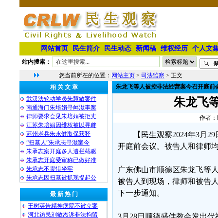
网站首页
民生简介
民生动态
新闻稿
维权经历
个人文
站内搜索：
您当前所在的位置：
网站主页
>
司法监察
> 正文
朱龙飞等人被控非法经营案今召开庭前
相 关 文 章
武汉法轮功学员朱慧敏案件
朱龙飞
南通海门朱培娟寻衅滋事案
律师要求会见朱培娟被拒丈
作者：民
江苏朱培娟因维权被以寻衅
苏州老兵朱永健取保获释
【民生观察2024年3
“扫墓人”朱承志寻滋案今
开庭前会议。被告人和律师
朱承志案开庭多人遭拦截驱
朱承志开庭受审称已做好准
朱承志不畏惧坐牢
广东佛山市顺德区朱龙飞等人
朱承志因扫墓被抓现提起公
被告人到现场，律师和被告
下一步通知。
最 新 热 门
王树英告精神病院不被立案
河北访民刘敏杰诉非法拘留
3月28日顺德盛佳教会发出