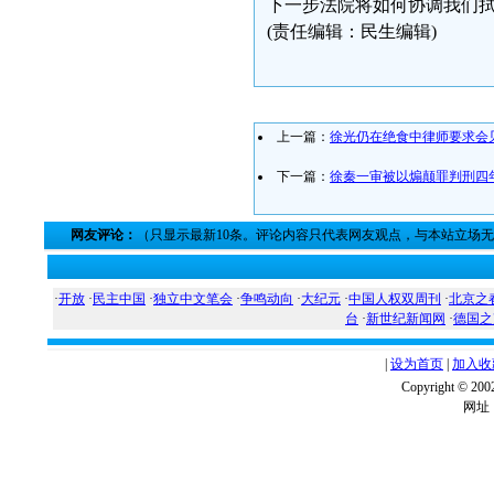
下一步法院将如何协调我们
(责任编辑：民生编辑)
上一篇：
徐光仍在绝食中律师要求会
下一篇：
徐秦一审被以煽颠罪判刑四
网友评论：
（只显示最新10条。评论内容只代表网友观点，与本站立场
·
开放
·
民主中国
·
独立中文笔会
·
争鸣动向
·
大纪元
·
中国人权双周刊
·
北京之
台
·
新世纪新闻网
·
德国之
|
设为首页
|
加入收
Copyright ©
网址：w