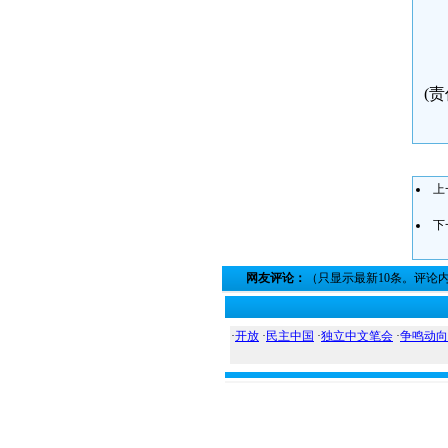
(
上
下
网友评论：
（只显示最新10条。评论
·
开放
·
民主中国
·
独立中文笔会
·
争鸣动向