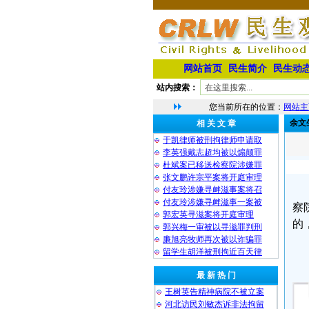
网站首页
民生简介
民生动
站内搜索：
您当前所在的位置：
网站主
余文
相 关 文 章
于凯律师被刑拘律师申请取
李英强戴志超均被以煽颠罪
杜斌案已移送检察院涉嫌罪
张文鹏许宗平案将开庭审理
付友玲涉嫌寻衅滋事案将召
付友玲涉嫌寻衅滋事一案被
察
郭宏英寻滋案将开庭审理
的
郭兴梅一审被以寻滋罪判刑
廉旭亮牧师再次被以诈骗罪
留学生胡洋被刑拘近百天律
最 新 热 门
王树英告精神病院不被立案
河北访民刘敏杰诉非法拘留