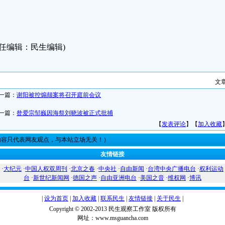
责任编辑：民生编辑)
文
一篇：
谢阳被控煽颠案将召开庭前会议
一篇：
昝爱宗邹巍因海祭刘晓波被正式批捕
【
发表评论
】【
加入收藏
内容只代表网友观点，与本站立场无关！）
友情链接
·
大纪元
·
中国人权双周刊
·
北京之春
·
中央社
·
自由新闻
·
台湾中央广播电台
·
权利运动
台
·
新世纪新闻网
·
德国之声
·
自由亚洲电台
·
美国之音
·
维权网
·
博讯
|
设为首页
|
加入收藏
|
联系民生
|
友情链接
|
关于民生
|
Copyright © 2002-2013 民生观察工作室 版权所有
网址：www.msguancha.com