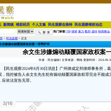
态
新闻稿
维权经历
个人文集
民生观察在推特
民生观察维权动态
热门标签:
709
律师
暴力
酷刑
虐待
秋雨教会
页
>
司法监察
> 正文
生涉嫌煽动颠覆国家政权案一审辩护词
余文生涉嫌煽动颠覆国家政权案
作者：民生编辑1 文章来源：网络 更新时间：2024-08-30 1
【民生观察2024年8月30日消息】广州律成定邦律师事务所
院，指控被告人余文生先生犯有煽动颠覆国家政权罪完全不能成
，应依法宣告无罪。