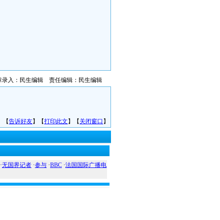
章录入：民生编辑 责任编辑：民生编辑
】【
告诉好友
】【
打印此文
】【
关闭窗口
】
·
无国界记者
·
参与
·
BBC
·
法国国际广播电