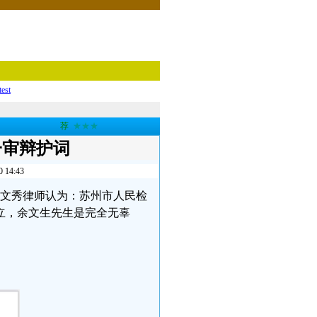
test
荐
★★★
一审辩护词
4:43
，葛文秀律师认为：苏州市人民检
立，余文生先生是完全无辜