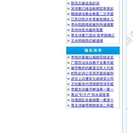
陈兆志被追加起诉
宋泽案已移送检察院审查起
顺德盛佳教会教案二次开庭
江苏访民许冬青被批捕女儿
李向阳因维权被刑拘逮捕案
贵州何世光爆炸冤案
覃永沛案已退侦 曾举报俩公
王永明病危仍被逮捕
随 机 推 荐
李维忠案被以煽颠罪移送至
广西范汝珍自教子女案开庭
被劳教的内蒙退伍军人代表
村民起诉公安局开庭前被刑
进京上访遭安元鼎保安公司
王怡案前代理律师澄清开庭
李晓东涉嫌寻衅滋事一案一
奥运“钉子户”孙永梁签署
玫瑰团队徐秦颠覆一案第十
覃永沛被带脚镣参加二审庭