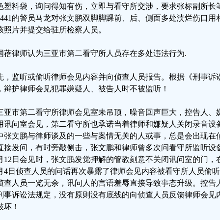
色塑料袋，询问得知有伤，立即与看守所交涉，要求张标副所长
21441的警员马龙对张文鹏双脚脚踝前、后、侧面多处溃烂伤口
该照片并提交给驻所检察人员。
国蓓律师认为三亚市第二看守所人员存在多处违法行为.
先，监听或偷听律师会见内容并向侦查人员报告。根据《刑事诉
，辩护律师会见犯罪嫌疑人、被告人时不被监听！
三亚市第二看守所律师会见室未吊顶，噪音回声巨大，控告人、
用讯问室会见，第二看守所也承诺当着律师和嫌疑人关闭录音设
中张文鹏与律师谈及的一些与案情无关的人或事，总是会出现在
直接发问，有时旁敲侧击，张文鹏和律师曾多次问看守所监听设
1月12日会见时，张文鹏发觉押解的管教刻意不关闭讯问室的门
2月4日侦查人员的问话再次暴露了律师会见内容被看守所人员偷
侦查人员一览无余，讯问人的言语羞辱直接导致事态升级。控告
刑事诉讼法规定，没有原则没有底线的向侦查人员反馈律师会见
破坏！