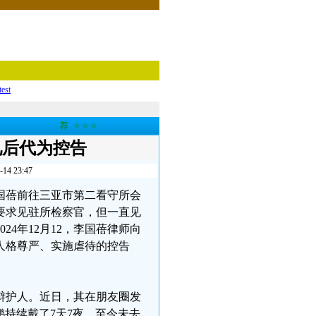
test
荐
★★★
见后代为控告
 23:47
李国蓓前往三亚市第二看守所会
要求见驻所检察官，但一直见
4年12月12，李国蓓律师向
人格尊严、实施虐待的控告
辩护人。近日，其在朋友圈发
鹏持续戴了7天7夜，至今未去