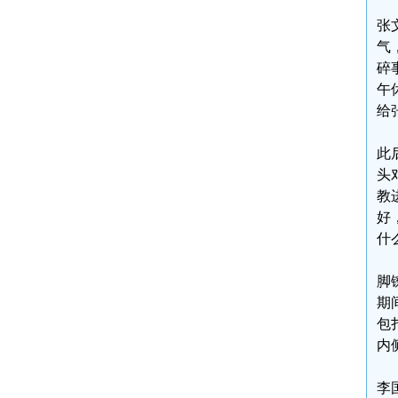
张
气
碎
午
给
此
头
教
好
什
脚
期
包
内
李