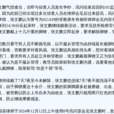
文鹏气愤难当，当即与侦查人员发生争吵，讯问结束后回到101
，因为此前已经出现过多次侦查人员在律师会见后过来提讯，讯
事情，张文鹏认为警号为021439的管教唐冬有偷听律师会见内
休到14:30分应起床时，张文鹏继续躺着没动，要求见驻所检察
张文鹏戴上十几斤重的脚镣，张文鹏立即起身，要求解除脚镣，
后数日看守所人员不断挑毛病，以不服从管理为由持续延长戴脚
对着墙，管教要求对着风扇。张文鹏说风扇吹得头疼，想对着墙
进门，要求所有人员起立并称管教好，张文鹏戴着脚镣又正为告
，被认为是不服从管理；教导员陈第郁和张文鹏沟通，说要看他
么戴脚镣，陈第郁骂“你是个屌”等等。
镣持续戴了7天7夜至今未解除，张文鹏也连续7天7夜不能洗澡
间，由于脚镣重达十余斤，张文鹏的双脚脚踝多处被磨破、出血
扎，被管教以防止上吊自杀为由收走，张文鹏只能用两只红色的
侧，防止继续摩擦感染。
国蓓律师于2024年12月12日上午使用8号讯问室会见张文鹏时