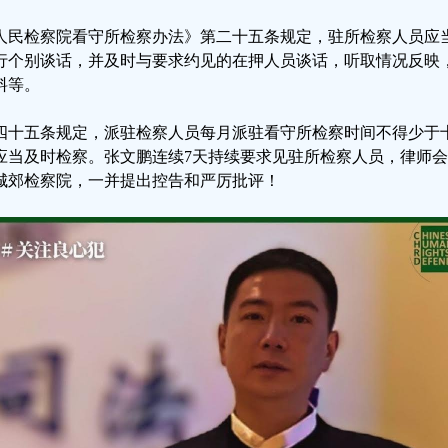
人民检察院看守所检察办法》第二十五条规定，驻所检察人员应
行个别谈话，并及时与要求约见的在押人员谈话，听取情况反映
料等。
四十五条规定，派驻检察人员每月派驻看守所检察时间不得少于
应当及时检察。张文鹏连续7天持续要求见驻所检察人员，律师
城郊检察院，一并提出控告和严厉批评！