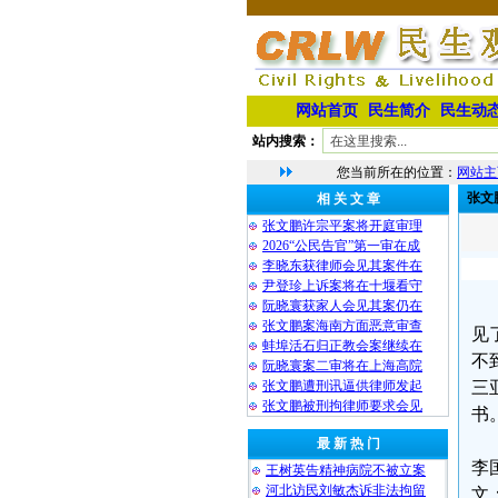
网站首页
民生简介
民生动
站内搜索：
您当前所在的位置：
网站主
张文
相 关 文 章
张文鹏许宗平案将开庭审理
2026“公民告官”第一审在成
李晓东获律师会见其案件在
尹登珍上诉案将在十堰看守
阮晓寰获家人会见其案仍在
张文鹏案海南方面恶意审查
见
蚌埠活石归正教会案继续在
不
阮晓寰案二审将在上海高院
张文鹏遭刑讯逼供律师发起
三
张文鹏被刑拘律师要求会见
书
最 新 热 门
李
王树英告精神病院不被立案
河北访民刘敏杰诉非法拘留
文