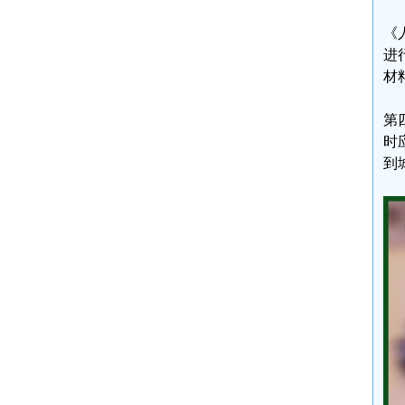
《
进
材
第
时
到