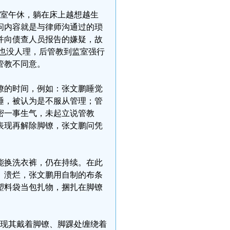
监室午休，躺在床上越想越生
问内容就是与律师沟通过的琐
容并向债查人员报告的嫌疑，故
官也没人理，后管教到监室强行
管教不同意。
镣的时间，例如：张文鹏睡觉
睡，被认为是不服从管理；管
密一事生气，未起立说管教
表现再解除脚镣，张文鹏问凭
不能换洗衣裤，仍在持续。在此
、溃烂，张文鹏用自制的布条
塑料袋当包扎物，捆扎在脚镣
，发现其戴着脚镣、脚踝处缠绕着