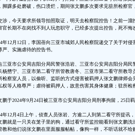
，脚踝多处磨破，伤口溃烂，期间张文鹏多次要求见驻所检察官
交涉，今天要求所领导拍照取证，明天去检察院控告！之前一溜
察官长期不在岗找不到人玩忽职守，已经多次提出控告，死不悔改
024年12月12日，李国蓓向三亚市城郊人民检察院递交了关于对
尊严、实施虐待的控告书。
告三亚市公安局吉阳分局民警张浩岩、三亚市公安局吉阳分局民
长杨戆宁、三亚市第二看守所管教唐冬、三亚市第二看守所教导
所检察室人员，以偷听、监听的方式侵害被羁押人张文鹏律师会
私权等人格尊严；虐待被羁押人，故意伤害其身体健康；驻所检
文鹏于2024年9月24日被三亚市公安局吉阳分局刑事拘留，25
024年12月4日上午，侦查人员张岩、方逾二人到第二看守所提
文鹏就是一只关在笼子里的狗，通过看守所监控能看到张文鹏洗
管教和他们说张文鹏在里面服服帖帖，像狗一样，不听话就不给