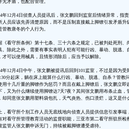
并无矛盾，也配合管理。
024年12月4日侦查人员提讯后，张文鹏回到监室后情绪异常，
所人员应该先弄清楚原因，而不是压制直接戴上脚镣引发矛盾升
是管教唐冬的个人行为。
据《看守所条例》第十七条、三十六条之规定，已被判处死刑、
具。除此之外，需要有事实表明人犯有可能行凶、暴动、脱逃、
，才可以使用械具，且情形消除后，应当予以解除。
024年12月4日中午，张文鹏被提讯后回到101监室，不过是因为
2:30分起床，躺在床上能算什么行凶、暴动、脱逃、自杀？管教
使用十几斤重的脚镣作为惩罚？而且在戴上脚镣后，张文鹏立即
下，又为什么继续使用脚镣达7天7夜？其间张文鹏用布条止血，
，却同意张文鹏用塑料袋包扎，天气炎热、伤口溃烂，这又是什
上，看守所个别工作人员无底线地向侦查人员提供信息引发事端
有对看守所管理教育活动的监督职能，三亚市第二看守所驻所检
被监管人张文鹏申诉无门，持续被戴脚镣遭受虐待。