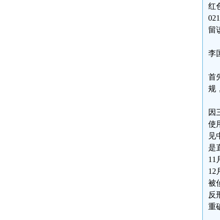
红
0
留
李
首
规
因
使
见
是
1
1
被
反
重