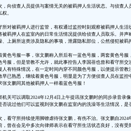
次，向侦查人员提供与案情无关的被羁押人生活状态。与侦查人
私权。
守所对被羁押人进行监管，有权通过监控时刻观察被羁押人生活
将被羁押人在监室内的日常生活情况提供给侦查人员取乐。并声称
澡、上厕所这类涉及隐私的事项，泄露隐私部位，公然侵犯被羁
着黄色号服一事，张文鹏称入所后有一蓝色号服，两套黄色号服
色号服，但是管教不允许，就此事控告人李国蓓也曾和看守所交
疑人有特殊情况，在一定时间内穿不同颜色号服，以便提示管教
教早已熟悉，继续着黄色号服，明显是为了方便侦查人员在监控
求张文鹏同其他被羁押人一样着蓝色号服！
察机关可以调取2024年12月4日上午提讯张文鹏时的同步录音
是否说过他们可以监视到张文鹏在监室内的洗澡等生活情况，是
次，看守所持续使用脚镣虐待张文鹏，有伤不治。张文鹏自2024年9
前，曾在会见中多次向律师表示在看守所生活状态良好，没有受