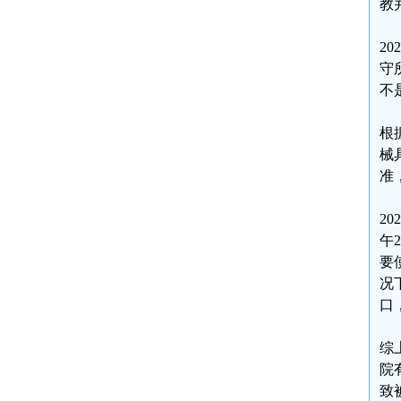
教
2
守
不
根
械
准
2
午
要
况
口
综
院
致