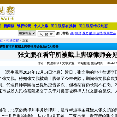
态
新闻稿
维权经历
个人文集
民生观察在推特
民生观察维权动态
热门标签:
709
律师
暴力
酷刑
虐待
秋雨教会
页
>
司法监察
> 正文
鹏在看守所被戴上脚镣律师会见后代为控告
张文鹏在看守所被戴上脚镣律师会
作者：民生编辑1 文章来源：本站原创 更新时间：2024-12-14
【民生观察2024年12月14日消息】近日，张文鹏的辩护律师
了张文鹏。得知张文鹏被戴上脚镣至今未去除，期间张文鹏多次
到。代理律师李国蓓已提出控告多次，但检察官仍长期不在岗。202
亚市城郊人民检察院递交了关于对侵害被羁押人张文鹏会见权、
。
国蓓，北京必奕律师事务所律师，是寻衅滋事案嫌疑人张文鹏的
：“十几斤重的脚镣，从12月4号开始，三亚市第二看守所给张文