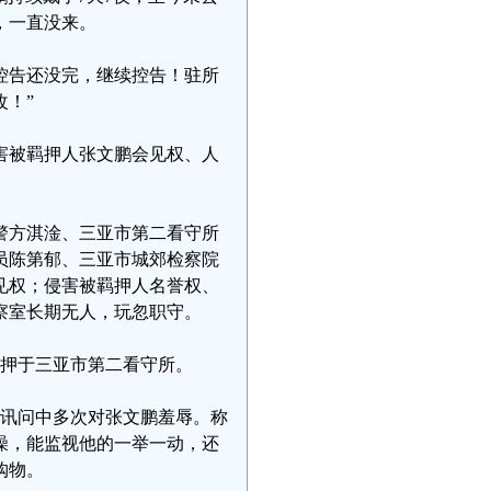
，一直没来。
控告还没完，继续控告！驻所
！”
侵害被羁押人张文鹏会见权、人
警方淇淦、三亚市第二看守所
员陈第郁、三亚市城郊检察院
见权；侵害被羁押人名誉权、
察室长期无人，玩忽职守。
日羁押于三亚市第二看守所。
讯，讯问中多次对张文鹏羞辱。称
澡，能监视他的一举一动，还
购物。