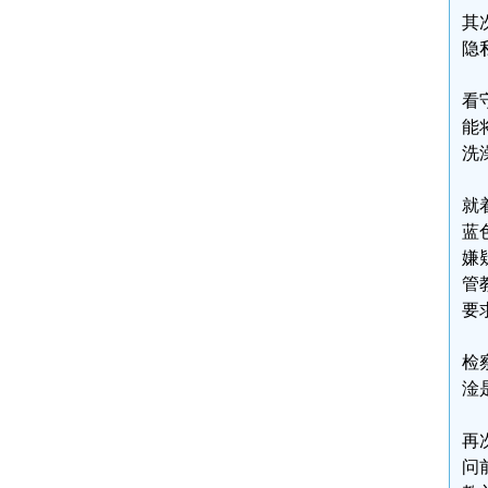
其
隐
看
能
洗
就
蓝
嫌
管
要
检
淦
再
问