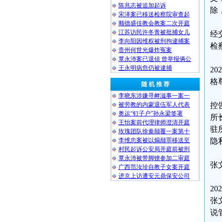
陈兆志被追加起诉
除
宋泽案已移送检察院审查起
顺德盛佳教会教案二次开庭
江苏访民许冬青被批捕女儿
经
李向阳因维权被刑拘逮捕案
检
贵州何世光爆炸冤案
覃永沛案已退侦 曾举报俩公
王永明病危仍被逮捕
2
格
随 机 推 荐
李晓东涉嫌寻衅滋事一案一
被劳教的内蒙退伍军人代表
控
奥运“钉子户”孙永梁签署
所
王怡案前代理律师澄清开庭
驻
玫瑰团队徐秦颠覆一案第十
李维忠案被以煽颠罪移送至
隐
村民起诉公安局开庭前被刑
覃永沛被带脚镣参加二审庭
张
广西范汝珍自教子女案开庭
进京上访遭安元鼎保安公司
2
张
说