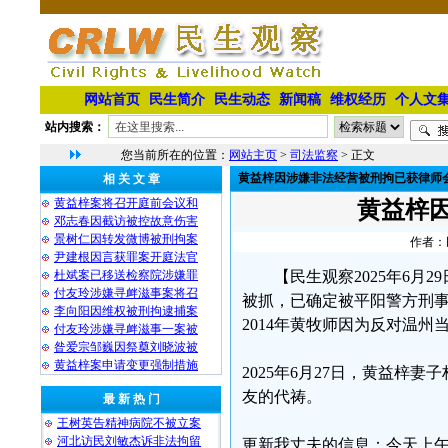
网站首页
民生简介
民生动态
新闻稿
维权经历
个人文
站内搜索：
您当前所在的位置：
网站主页
>
司法监察
> 正文
黄益梓因涉嫌非法经营被刑拘已获律师
相 关 文 章
黄益梓案将召开庭前会议和
黄益梓
邓志春因截访被控故意伤害
景树仁因转发微博被刑拘案
作者：民
尹建根因言获罪案开庭法官
杜斌案已移送检察院涉嫌罪
【民生观察2025年6
付友玲涉嫌寻衅滋事案将召
被抓，已确定被平阳警方刑
李向阳因维权被刑拘逮捕案
2014年黄牧师因为反对温
付友玲涉嫌寻衅滋事一案被
昝爱宗邹巍因祭奠刘晓波被
黄益梓案申请变更强制措施
2025年6月27日，黄益梓
友的代祷。
最 新 热 门
王树英告精神病院不被立案
河北访民刘敏杰诉非法拘留
更新我丈夫的信息：今天上