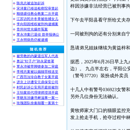
陈兆志被追加起诉
梓因涉嫌非法经营已被刑事
宋泽案已移送检察院审查起
顺德盛佳教会教案二次开庭
江苏访民许冬青被批捕女儿
下午去平阳县看守所给丈夫
李向阳因维权被刑拘逮捕案
贵州何世光爆炸冤案
一同被刑拘的还有分别来自
覃永沛案已退侦 曾举报俩公
王永明病危仍被逮捕
恳请弟兄姐妹继续为黄益梓和
随 机 推 荐
被劳教的内蒙退伍军人代表
奥运“钉子户”孙永梁签署
据悉，2025年6月26日
覃永沛被带脚镣参加二审庭
边）。 九点半左右，平阳公
李维忠案被以煽颠罪移送至
（警号37720）装扮成外
广西范汝珍自教子女案开庭
进京上访遭安元鼎保安公司
村民起诉公安局开庭前被刑
十几人中有警号036923女
王怡案前代理律师澄清开庭
另外几位身份无法确认。
李晓东涉嫌寻衅滋事一案一
玫瑰团队徐秦颠覆一案第十
黄牧师家大门口的猫眼监控
发上抢走手机，抢夺过程中