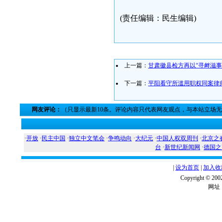
(责任编辑：民生编辑)
上一篇：
甘肃徽县检方再以“寻衅滋事
下一篇：
平阳看守所滥用职权同案律
网友评论：
（只显示最新10条。评论内容只代表网友观点，与本站立场
·
开放
·
民主中国
·
独立中文笔会
·
争鸣动向
·
大纪元
·
中国人权双周刊
·
北京之
台
·
新世纪新闻网
·
德国之
|
设为首页
|
加入收
Copyright ©
网址：w