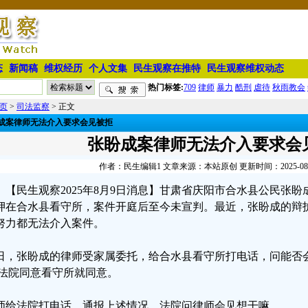
态
新闻稿
维权经历
个人文集
民生观察在推特
民生观察维权动态
热门标签:
709
律师
暴力
酷刑
虐待
秋雨教会
页
>
司法监察
> 正文
成案律师无法介入要求会见被拒
张盼成案律师无法介入要求会
作者：民生编辑1 文章来源：本站原创 更新时间：2025-08-09
【民生观察2025年8月9日消息】甘肃省庆阳市合水县公民张
押在合水县看守所，案件开庭后至今未宣判。最近，张盼成的辩
努力都无法介入案件。
日，张盼成的律师受家属委托，给合水县看守所打电话，问能否
:法院同意看守所就同意。
师给法院打电话，通报上述情况，法院问律师会见想干嘛。