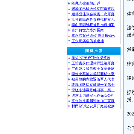
陈兆志被追加起诉
宋泽案已移送检察院审查起
律
顺德盛佳教会教案二次开庭
江苏访民许冬青被批捕女儿
李向阳因维权被刑拘逮捕案
法
贵州何世光爆炸冤案
没
覃永沛案已退侦 曾举报俩公
王永明病危仍被逮捕
然
随 机 推 荐
奥运“钉子户”孙永梁签署
王怡案前代理律师澄清开庭
律
广西范汝珍自教子女案开庭
李维忠案被以煽颠罪移送至
律
被劳教的内蒙退伍军人代表
玫瑰团队徐秦颠覆一案第十
李晓东涉嫌寻衅滋事一案一
据
进京上访遭安元鼎保安公司
捕
覃永沛被带脚镣参加二审庭
村民起诉公安局开庭前被刑
2
公