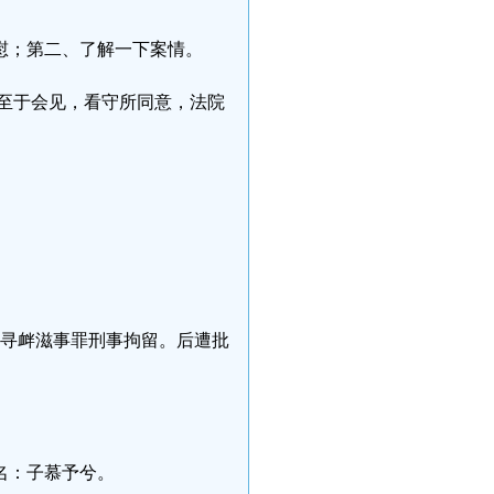
慰；第二、了解一下案情。
至于会见，看守所同意，法院
涉嫌寻衅滋事罪刑事拘留。后遭批
名：子慕予兮。