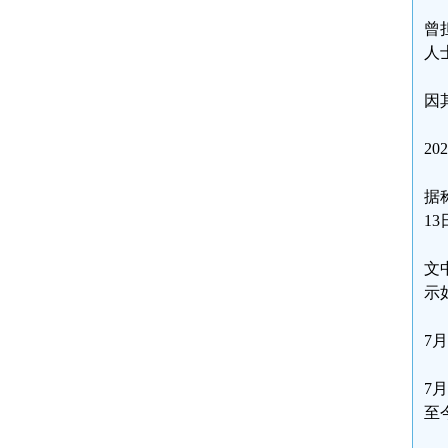
曾
人
因
2
据
1
文
示
7
7
至