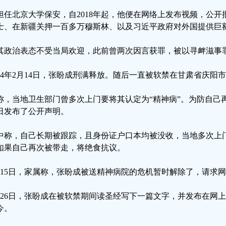
担任北京大学保安，自2018年起，他便在网络上发布视频，公
士、在新疆关押一百多万穆斯林、以及习近平政府对外国提供巨
其政治表态不受当局欢迎，此前曾两次因言获罪，被以寻衅滋事罪
024年2月14日，张盼成刑满释放。随后一直被软禁在甘肃省庆阳
称，当地卫生部门曾多次上门要将其认定为“精神病”。为防自己再次
3日发布了公开声明。
中称，自己长期被跟踪，且身份证户口本均被没收，当地多次上门
如果自己再次被带走，将绝食抗议。
月15日，家属称，张盼成被送精神病院的危机暂时解除了，请求
月26日，张盼成在被软禁期间读圣经写下一篇文字，并发布在网
今。