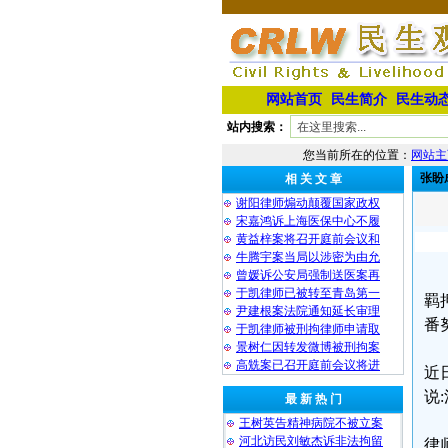
网站首页
民生简介
民生动
站内搜索：
您当前所在的位置：
网站主
张盼
相 关 文 章
谢阳律师煽动颠覆国家政权
宋嘉鸿诉上海医保中心不履
黄益梓案将召开庭前会议和
牛腾宇案当局以涉密为由允
曾媛诉公安局强制送医案再
于凯律师已被转至青岛第一
羁
尹建根案法院通知延长审理
番
于凯律师被刑拘律师申请取
景树仁因转发微博被刑拘案
高兟案已召开庭前会议将进
近
说
最 新 热 门
王树英告精神病院不被立案
河北访民刘敏杰诉非法拘留
律