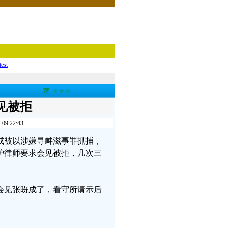
test
荐
★★★
见被拒
 22:43
盼成被以涉嫌寻衅滋事罪抓捕，
护律师要求会见被拒，几次三
会见张盼成了，看守所请示后