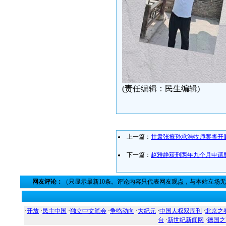
(责任编辑：民生编辑)
上一篇：
甘肃张掖孙承浩牧师案将开
下一篇：
赵雅静获刑两年九个月申请
网友评论：
（只显示最新10条。评论内容只代表网友观点，与本站立场
·
开放
·
民主中国
·
独立中文笔会
·
争鸣动向
·
大纪元
·
中国人权双周刊
·
北京之
台
·
新世纪新闻网
·
德国之