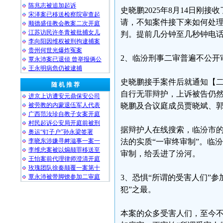
陈兆志被追加起诉
史晓鹏2025年8月14日
宋泽案已移送检察院审查起
请，不知案件接下来如何处理，
顺德盛佳教会教案二次开庭
江苏访民许冬青被批捕女儿
判。提前几分钟至几秒钟电
李向阳因维权被刑拘逮捕案
贵州何世光爆炸冤案
2、临汾刑事二审普遍不公开
覃永沛案已退侦 曾举报俩公
王永明病危仍被逮捕
史晓鹏接手案件后就通知【
随 机 推 荐
自行无罪辩护，上诉被告仍
进京上访遭安元鼎保安公司
被劳教的内蒙退伍军人代表
晓鹏及合议庭成员贾晓斌、
广西范汝珍自教子女案开庭
村民起诉公安局开庭前被刑
据辩护人在线搜索，临汾市
奥运“钉子户”孙永梁签署
李晓东涉嫌寻衅滋事一案一
法的实质“一审终审制”。临
李维忠案被以煽颠罪移送至
审制，给丢进了汾河。
王怡案前代理律师澄清开庭
玫瑰团队徐秦颠覆一案第十
覃永沛被带脚镣参加二审庭
3、恐惧“所谓的受害人们”参
犯”之最。
本案的众多受害人们，至今不