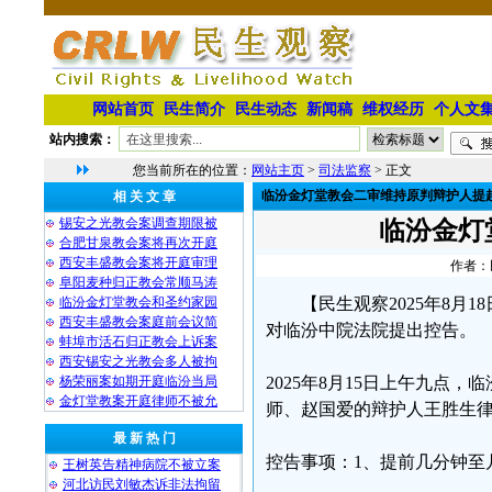
网站首页
民生简介
民生动态
新闻稿
维权经历
个人文
站内搜索：
您当前所在的位置：
网站主页
>
司法监察
> 正文
临汾金灯堂教会二审维持原判辩护人提
相 关 文 章
锡安之光教会案调查期限被
临汾金灯
合肥甘泉教会案将再次开庭
西安丰盛教会案将开庭审理
作者：民
阜阳麦种归正教会常顺马涛
临汾金灯堂教会和圣约家园
【民生观察2025年8
西安丰盛教会案庭前会议简
对临汾中院法院提出控告。
蚌埠市活石归正教会上诉案
西安锡安之光教会多人被拘
杨荣丽案如期开庭临汾当局
2025年8月15日上午九
金灯堂教案开庭律师不被允
师、赵国爱的辩护人王胜生
最 新 热 门
控告事项：1、提前几分钟至
王树英告精神病院不被立案
河北访民刘敏杰诉非法拘留