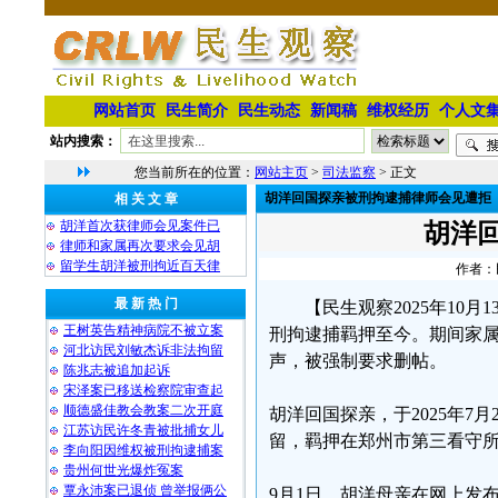
网站首页
民生简介
民生动态
新闻稿
维权经历
个人文
站内搜索：
您当前所在的位置：
网站主页
>
司法监察
> 正文
胡洋回国探亲被刑拘逮捕律师会见遭拒
相 关 文 章
胡洋首次获律师会见案件已
胡洋
律师和家属再次要求会见胡
留学生胡洋被刑拘近百天律
作者：民
最 新 热 门
【民生观察2025年1
王树英告精神病院不被立案
刑拘逮捕羁押至今。期间家
河北访民刘敏杰诉非法拘留
声，被强制要求删帖。
陈兆志被追加起诉
宋泽案已移送检察院审查起
顺德盛佳教会教案二次开庭
胡洋回国探亲，于2025年
江苏访民许冬青被批捕女儿
留，羁押在郑州市第三看守
李向阳因维权被刑拘逮捕案
贵州何世光爆炸冤案
覃永沛案已退侦 曾举报俩公
9月1日，胡洋母亲在网上发