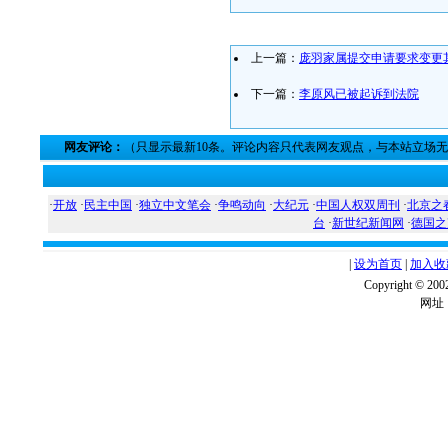
上一篇：
庞羽家属提交申请要求变更
下一篇：
李原风已被起诉到法院
网友评论：
（只显示最新10条。评论内容只代表网友观点，与本站立场
·
开放
·
民主中国
·
独立中文笔会
·
争鸣动向
·
大纪元
·
中国人权双周刊
·
北京之
台
·
新世纪新闻网
·
德国之
|
设为首页
|
加入收
Copyright ©
网址：w