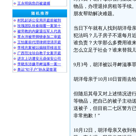
王永明病危仍被逮捕
物品，办理退掉房租等手续
朋友帮助解决难题。
随 机 推 荐
村民起诉公安局开庭前被刑
玫瑰团队徐秦颠覆一案第十
当日下午就有人找到胡洋母亲
被劳教的内蒙退伍军人代表
犯法吗？儿子房子不退每月近
覃永沛被带脚镣参加二审庭
王怡案前代理律师澄清开庭
谁负责？大学那么多费用谁
李维忠案被以煽颠罪移送至
怎么立足于社会？谁来替我儿
广西范汝珍自教子女案开庭
进京上访遭安元鼎保安公司
李晓东涉嫌寻衅滋事一案一
9月3号，胡洋被以寻衅滋事
奥运“钉子户”孙永梁签署
胡洋母亲于10月10日冒雨
但随后其母又对上述情况进行
等物品，把自己的被子主动
送被子，但目前二七区警方
非常抱歉！”
10月12日，胡洋母亲又收