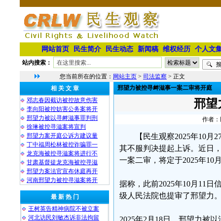
网站首页
民生简介
民生动态
新闻稿
维权经历
个人文
站内搜索：
您当前所在的位置：
网站主页
>
司法监察
> 正文
邢望力被控寻衅滋事一案二审将开庭
相 关 文 章
邓志春因截访被控故意伤害
邢望
李向阳被控妨害公务案将开
邢望力被以寻衅滋事罪判刑
作者：民
徐琳被控寻滋案将宣判
邢望力案开庭公诉方建议量
【民生观察2025年1
丁中福周松林被控诈骗罪一
其不服判决提起上诉。近日
龙克海被控寻滋案将进行不
一案二审，将定于2025年10
甘肃基督徒龙克海被控寻滋
邢望力案法官宣布休庭再开
河南邢望力被控寻滋案将开
据称，此前2025年10月1
级人民法院也提审了邢望力
最 新 热 门
王树英告精神病院不被立案
河北访民刘敏杰诉非法拘留
2025年2月18日，邢望力