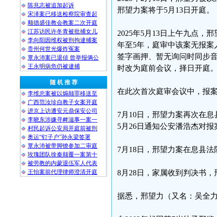
陈兆志被追加起诉
邢望力案将于5月13日开庭。
宋泽案已移送检察院审查起
顺德盛佳教会教案二次开庭
江苏访民许冬青被批捕女儿
2025年5月13日上午九点
李向阳因维权被刑拘逮捕案
年至5年，庭审中该案无报案
贵州何世光爆炸冤案
签字画押、暂无询问时同步音
覃永沛案已退侦 曾举报俩公
王永明病危仍被逮捕
时改为庭前会议，择日开庭
随 机 推 荐
在此次首次庭审会议中，报案
李维忠案被以煽颠罪移送至
广西范汝珍自教子女案开庭
进京上访遭安元鼎保安公司
7月10日，邢望力案再次在
李晓东涉嫌寻衅滋事一案一
5月26日通知公安潘浩杰对
村民起诉公安局开庭前被刑
奥运“钉子户”孙永梁签署
覃永沛被带脚镣参加二审庭
7月18日，邢望力案在息县
玫瑰团队徐秦颠覆一案第十
被劳教的内蒙退伍军人代表
王怡案前代理律师澄清开庭
8月28日，家属收到判决书
据悉，邢望力（又名：吴全力）