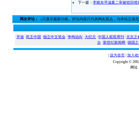
下一篇：
李晓东寻滋案二审被驳回维
网友评论：
（只显示最新10条。评论内容只代表网友观点，与本站立场
·
开放
·
民主中国
·
独立中文笔会
·
争鸣动向
·
大纪元
·
中国人权双周刊
·
北京之
台
·
新世纪新闻网
·
德国之
|
设为首页
|
加入收
Copyright ©
网址：w