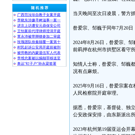
随 机 推 荐
当天晚间至次日凌晨，警方
广西范汝珍自教子女案开庭
李晓东涉嫌寻衅滋事一案一
进京上访遭安元鼎保安公司
昝爱宗、邹巍于同年7月20
王怡案前代理律师澄清开庭
覃永沛被带脚镣参加二审庭
玫瑰团队徐秦颠覆一案第十
2024年8月26日，昝爱
村民起诉公安局开庭前被刑
前羁押在杭州市拱墅区看守
被劳教的内蒙退伍军人代表
李维忠案被以煽颠罪移送至
奥运“钉子户”孙永梁签署
知情人士称，昝爱宗、邹巍
况有点麻烦。
2025年9月16日，昝爱宗案
人民检察院开庭审理。
据悉，昝爱宗，基督徒、独立
公安政保安排，由东新派出
2023年杭州第19届亚运