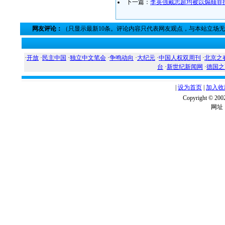
下一篇：
李英强戴志超均被以煽颠罪
网友评论：
（只显示最新10条。评论内容只代表网友观点，与本站立场
·
开放
·
民主中国
·
独立中文笔会
·
争鸣动向
·
大纪元
·
中国人权双周刊
·
北京之
台
·
新世纪新闻网
·
德国之
|
设为首页
|
加入收
Copyright ©
网址：w