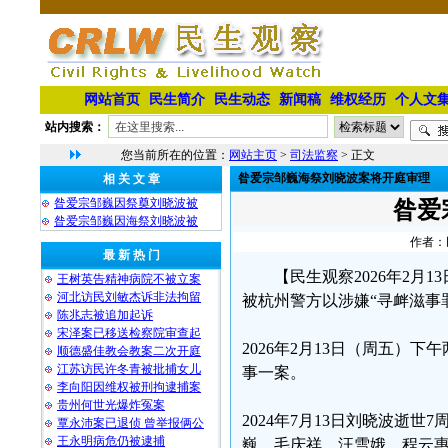
网站首页
民生简介
民生动态
新闻稿
维权经历
个人文
站内搜索：
您当前所在的位置：
网站主页
>
司法监察
> 正文
昝爱宗邹巍海祭刘晓波案将开庭审理
相 关 文 章
昝爱宗邹巍因祭奠刘晓波被
昝爱
昝爱宗邹巍因海祭刘晓波被
作者：民
最 新 热 门
【民生观察2026年2
王树英告精神病院不被立案
河北访民刘敏杰诉非法拘留
被杭州警方以涉嫌“寻衅滋事
陈兆志被追加起诉
宋泽案已移送检察院审查起
2026年2月13日（周五
顺德盛佳教会教案二次开庭
江苏访民许冬青被批捕女儿
事一案。
李向阳因维权被刑拘逮捕案
贵州何世光爆炸冤案
2024年7月13日刘晓波逝
覃永沛案已退侦 曾举报俩公
王永明病危仍被逮捕
巍、毛庆祥、汪雪娥、程云惠