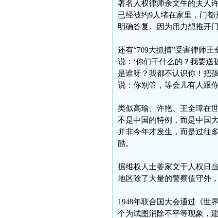
著名人权律师余文生的夫人许
已经被约9人堵在家里，门都
明确答复。因为用力想推开门
还有“709大抓捕”受害律
说：‘你们干什么的？我要送
是谁呀？我都不认识你！把孩
说：你别管，等会儿有人跟你
类似高瑜、许艳、王全璋在
不是中国的特例，而是中国
并非今年才发生，而是过往
酷。
据维权人士姜家文于人权日
地区除了大量的警察值守外
1948年联合国大会通过《世
个为试图消除不平等现象，