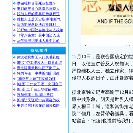
供销社和食堂死灰复燃？
重判商界良心耿潇男反映人
践踏人权的庆典昭示极权违
维权人士居无定所 断电断气
法西斯纪念反法西斯胜利—
2017年中国社会监控与人权年
《零八宪章》是中国迈入现
从代钦书记要抓人看中共的
随 机 推 荐
12月10日，是联合国确定
武汉被拘留工人代表毛礼红
[图文]劳工维权人士肖青山继
日，以便宣讲普及人权知识，
湖北随州天风集团下岗工人
严控维权人士、独立作家、
特约评论：中共近期所谓改
侵犯人权的日子，由此暴露
“非正常上访”不应成为打
[组图]广州女工汤二女国企工
[组图]二千亩土地被征用&n
据北京独立记者高瑜于12月
官员倒卖土地 湖北殷店
壞中共形象。明天是世界人權
抓捕访民证明中共两会的权
中共当局继续在违宪侵权路
界人權日上崗，這和當街搶老
院半個月，左臂帶著護具，看
帖留言：“他们也提前给我打