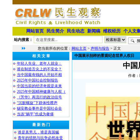
网站首页
民生简介
民生动态
新闻稿
维权经历
个人文
站内搜索：
您当前所在的位置：
网站主页
>
声明与报告
> 正文
中国展示别样的景观纪念世界人权日
相 关 文 章
年轻人失业、老年人就业：
中国
谁在制造舌尖上的不安全？
当中国最有钱的人开始不相
作者：民
2025年中国社会控制报告
中国当前的经济奇观是未来
2025年中国精神健康与人权（
《芳华》再流行的政治信号
“沉默螺旋”下群体性噤声
锡安教会事件是中国社会全
当连“躺平”也成为奢侈
最 新 热 门
谁是真男儿，谁是真国贼
青年的愤怒与抗争必然改变