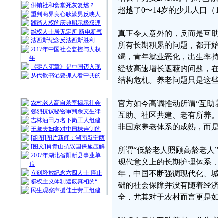
供销社和食堂死灰复燃？
超越了0〜14岁的少儿人口（1
重判商界良心耿潇男反映人
践踏人权的庆典昭示极权违
维权人士居无定所 断电断气
真正令人意外的，反而是互
法西斯纪念反法西斯胜利—
所有长期积累的问题，都开
2017年中国社会监控与人权
竭，青年就业恶化，出生率
年
《零八宪章》是中国迈入现
经被高速增长遮蔽的问题，
从代钦书记要抓人看中共的
结构危机。养老问题只是这
随 机 推 荐
农村老人高自杀率揭示社会
官方如今高调推动所谓“互助
强烈抗议秘密审判余文生律
互助、社区共建、老有所养
吉林油田万名下岗工人组建
非国家养老体系的成熟，而
王藏夫妇案对中国株连制的
[组图]图片新闻：湖南新宁两
[图文]肖青山抗议国保施压解
所谓“低龄老人照顾高龄老人
2007年湖北省阳新县事业单
现代意义上的长期护理体系
位
立刻释放纪念六四人士 停止
年，中国不断强调现代化、
极权主义体制遮蔽真相的“
础的社会保障并没有随着经
民生观察声援佳士劳工组建
全，尤其对于农村而言更是