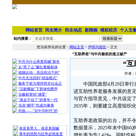
网站首页
民生简介
民生动态
新闻稿
维权经历
个人文
站内搜索：
您当前所在的位置：
网站主页
>
声明与报告
> 正文
“互助养老”与中共极权的道义破产
相 关 文 章
中共为什么再度高喊“新长
“
从“死了么”爆红看极权体
戒烟运动：高压统治下的“
作者：民
中共无法回到“胡温模式”
服务于权力维持而非社会正
中国民政部4月29日举
“沉默螺旋”下群体性噤声
进互助性养老服务发展的意见
当极权害怕“感受”
与官方指导意见，中共设定了宏
“真走不动了”的青年一代
当连“躺平”也成为奢侈
2035年，则要建立高度组
怠政——“后中共时代”的
互助养老政策的出台，并不令
最 新 热 门
数据显示，2025年末中国60
谁是真男儿，谁是真国贼
青年的愤怒与抗争必然改变
增长率为负2.41‰。同时也