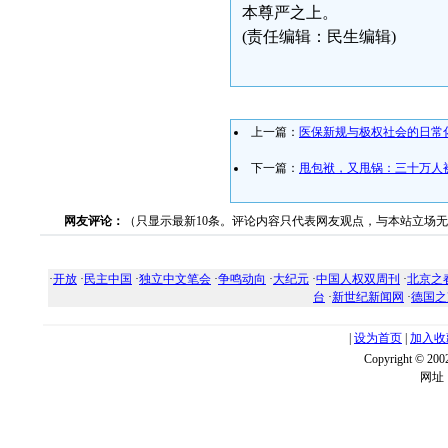
本尊严之上。
(责任编辑：民生编辑)
上一篇：
医保新规与极权社会的日常
下一篇：
甩包袱，又甩锅：三十万人
网友评论：
（只显示最新10条。评论内容只代表网友观点，与本站立场
·
开放
·
民主中国
·
独立中文笔会
·
争鸣动向
·
大纪元
·
中国人权双周刊
·
北京之
台
·
新世纪新闻网
·
德国之
|
设为首页
|
加入收
Copyright ©
网址：w