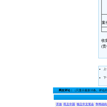
案件来
收集
(
上
下
网友评论：
（只显示最新10条。评论
·
开放
·
民主中国
·
独立中文笔会
·
争鸣动向