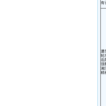
有
遭
轮
岳
强
湘
精