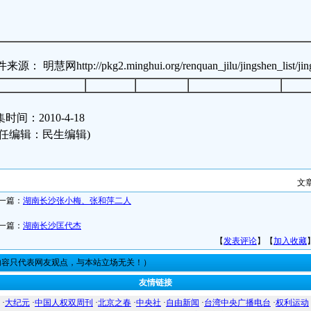
源： 明慧网http://pkg2.minghui.org/renquan_jilu/jingshen_list/jing
时间：2010-4-18
责任编辑：民生编辑)
文
一篇：
湖南长沙张小梅、张和萍二人
一篇：
湖南长沙匡代杰
【
发表评论
】【
加入收藏
内容只代表网友观点，与本站立场无关！）
友情链接
·
大纪元
·
中国人权双周刊
·
北京之春
·
中央社
·
自由新闻
·
台湾中央广播电台
·
权利运动