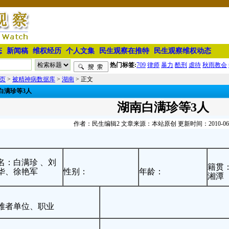
态
新闻稿
维权经历
个人文集
民生观察在推特
民生观察维权动态
热门标签:
709
律师
暴力
酷刑
虐待
秋雨教会
页
>
被精神病数据库
>
湖南
> 正文
白满珍等3人
湖南白满珍等3人
作者：民生编辑2 文章来源：本站原创 更新时间：2010-06-19
名：白满珍 、刘
籍贯
华、徐艳军
性别：
年龄：
湘潭
难者单位、职业