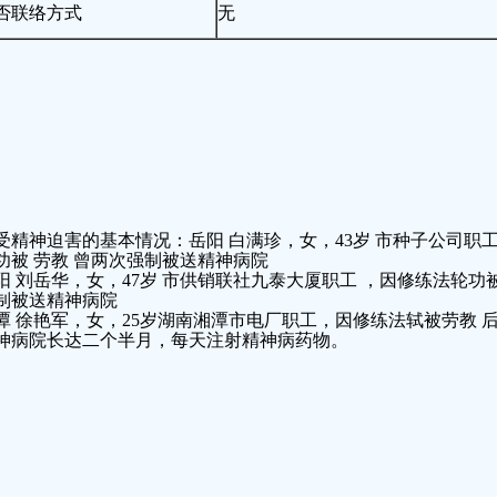
否联络方式
无
受精神迫害的基本情况：岳阳 白满珍，女，43岁 市种子公司职
功被 劳教 曾两次强制被送精神病院
阳 刘岳华，女，47岁 市供销联社九泰大厦职工 ，因修练法轮功
制被送精神病院
潭 徐艳军，女，25岁湖南湘潭市电厂职工，因修练法轼被劳教 
神病院长达二个半月，每天注射精神病药物。