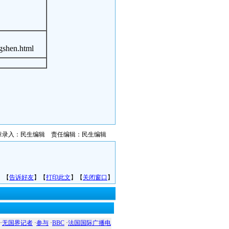
shen.html
章录入：民生编辑 责任编辑：民生编辑
】【
告诉好友
】【
打印此文
】【
关闭窗口
】
·
无国界记者
·
参与
·
BBC
·
法国国际广播电