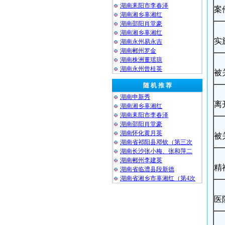
湖南耒阳市李春泽
案
湖南湘乡辜湘红
湖南邵阳肖堂豪
湖南湘乡辜湘红
实
湖南永州易永吉
湖南郴州罗金
湖南株洲董瑶琼
湖南永州曾桂英
被
随 机 推 荐
湖南申新秀
离
湖南湘乡辜湘红
湖南耒阳市李春泽
湖南邵阳肖堂豪
湖南怀化黄月英
被
湖南省祁阳县邓钦（第三次
湖南长沙张小梅、张和萍二
湖南郴州李建英
精
湖南省临澧县段新德
湖南省湘乡市辜湘红（第4次
医