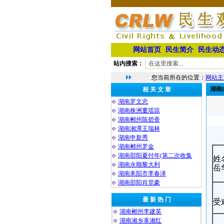
网站首页
民生简介
民生动
站内搜索：
您当前所在的位置：
网站主
湖南
相 关 文 章
湖南罗文忠
湖南株洲董瑶琼
湖南郴州陈碧香
湖南湘潭王瑞林
湖南申新秀
湖南郴州罗金
湖南邵阳夏付年(第二次收集
姓
湖南永顺黎大利
岳
湖南耒阳市李春泽
湖南邵阳肖堂豪
最 新 热 门
受
湖南郴州李建英
湖南湘乡辜湘红