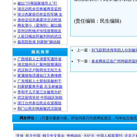
被以“污辱国家领导人”行
湖北访民余甘林被再安监控
张少杰家前仍有监控车辆 女
身份证信息暴露河北访民张
(责任编辑：民生编辑)
网友渺小（梁海怡）被以煽
苏州访民钱才珍找巡视组反
人权日喝农药被判刑的武汉
最高院批准 刘家财“煽动颠
上一篇：
刘飞跃郭洪伟等四人分别被
随 机 推 荐
广西维权人士谭爱军遭跨省
下一篇：
多名网友正在广州拘留所迎
湖北随州吕仁菊拘留期满回
武汉拆迁户陈明光王桂兰夫
家属接电话通知江天勇律师
广东维权人士郑创添被村干
刘家财案将开庭 石玉林被旅
李和平儿子第三次被禁办护
武汉疫情失控 中部战区协助
浙江台州多位民众在巡视组
荆门公民刘艳丽被武汉国保
网友评论：
（只显示最新10条。评论内容只代表网友观点，与本站立场
·
开放
·
民主中国
·
独立中文笔会
·
争鸣动向
·
大纪元
·
中国人权双周刊
·
北京之