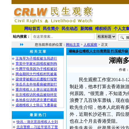
网站首页
民生简介
民生动态
新闻稿
维权经历
个人文
站内搜索：
您当前所在的位置：
网站主页
>
人权观察
> 正文
湖南多位维权人士出境受阻 打压或升级
相 关 文 章
王海琴为子维权被当局进行
湖南多
育英中学家长因维权被刑拘
牛腾宇母亲因为子维权被冠
作者：
两会期间大竹维权村民被暴
梁倩雯被截访后遭殴打报警
民生观察工作室2014-
张岳兵去外地看病被绑架打
制赴港，他本打算去香港旅
重庆维权人士唐云淑近期满
何原因。“很荒唐，不知道为
在京维权访民侯晶被劫持至
各地多位访民进京遭拦截跟
浪费了几百块车票钱，现在临
成都维权人士陈云飞遭暴徒
欧先生介绍，他本人此前有
外，近期长沙还有三、四位
最 新 热 门
也在上个月去香港受阻。
快讯：湖北宜昌维权人士刘
北京警察：习近平管不了警
欧先生表示，此举显示长沙