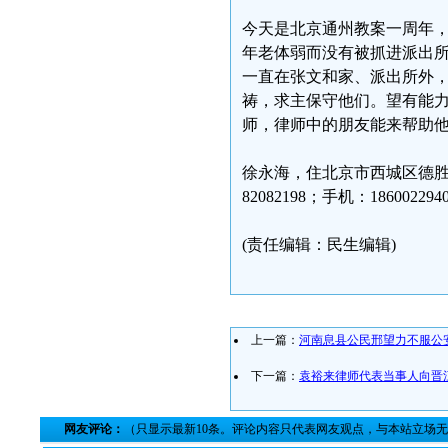
今天是北京通州教案一周年
年老体弱而没有被抓进派出
一直在张文和家、派出所外
祷，求主保守他们。望有能
师，律师中的朋友能来帮助
徐永海，住北京市西城区德胜门外
82082198；手机：1860022
(责任编辑：民生编辑)
上一篇：
河南息县公民邢望力不服公
下一篇：
袁裕来律师代表当事人向晋
网友评论：
（只显示最新10条。评论内容只代表网友观点，与本站立场