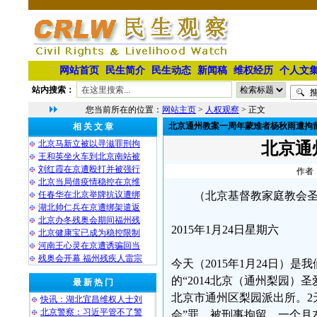
网站首页
民生简介
民生动态
新闻稿
维权经历
个人文
站内搜索：
您当前所在的位置：
网站主页
>
人权观察
> 正文
北京通州教案一周年蒙难者杨秋雨遭拘
相 关 文 章
北京马新立被以寻滋罪刑拘
北京通
王和英坐火车到北京南站被
刘红霞在京遭殴打并被强行
作者：
北京当局借疫情稳控在京维
任春华在北京举牌抗议遭绑
（北京基督教家庭教会
湖北帅仁兵在京遭绑架遣返
北京办冬残奥会期间福州残
2015年1月24日星期六
北京健康宝已成为稳控限制
河南王心灵在京遭诱骗回当
残奥会开幕 福州残疾人雷宗
今天（2015年1月24日）
的“2014北京（通州梨园）
最 新 热 门
北京市通州区梨园派出所。2
快讯：湖北宜昌维权人士刘
北京警察：习近平管不了警
会”罪，被刑事拘留，一个月