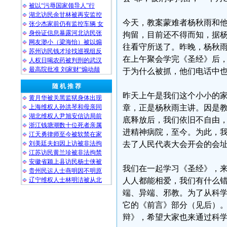
被以“污辱国家领导人”行
湖北访民余甘林被再安监控
今天，教案蒙难者杨秋雨和
张少杰家前仍有监控车辆 女
身份证信息暴露河北访民张
拘留，目前还不得而知，据
网友渺小（梁海怡）被以煽
往看守所送了。昨晚，杨秋
苏州访民钱才珍找巡视组反
在上午聚会学完《圣经》后，
人权日喝农药被判刑的武汉
最高院批准 刘家财“煽动颠
于为什么被抓，他们电话中
随 机 推 荐
昨天上午是我们这个小小的
黄月华被关黑监狱身体出现
上海维权人孙洪琴和母亲同
章，正是杨秋雨主讲。因是教
湖北维权人尹旭安信访局前
底释放后，我们依旧不自由，
浙江钱塘潮数十位死者亲属
进精神病院，至今。为此，
江天勇律师至今被软禁在家
刘美廷夫妇因上访被非法拘
去了人民代表大会开会的会
江苏访民黄兰珍被非法拘禁
安徽省颍上县访民杨士侠被
我们在一起学习《圣经》，
贵州民运人士燕明因不明原
辽宁维权人士林明洁被从北
人人都能相爱，我们有什么
端、异端、邪教。为了从科
它的《前言》部分（见后）
辩》，希望大家也来通过科