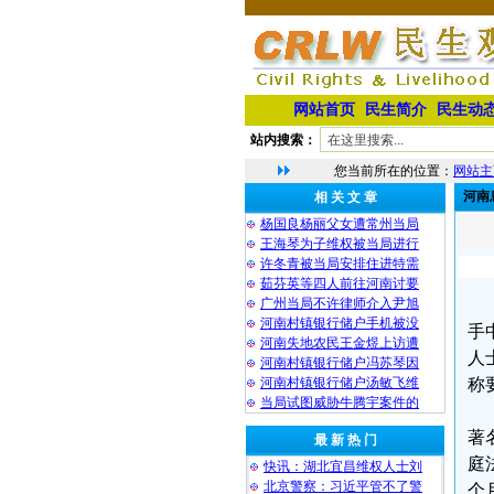
网站首页
民生简介
民生动
站内搜索：
您当前所在的位置：
网站主
河南
相 关 文 章
杨国良杨丽父女遭常州当局
王海琴为子维权被当局进行
许冬青被当局安排住进特需
茹芬英等四人前往河南讨要
广州当局不许律师介入尹旭
河南村镇银行储户手机被没
手
河南失地农民王金煜上访遭
人
河南村镇银行储户冯苏琴因
河南村镇银行储户汤敏飞维
称
当局试图威胁牛腾宇案件的
著
最 新 热 门
庭
快讯：湖北宜昌维权人士刘
北京警察：习近平管不了警
个