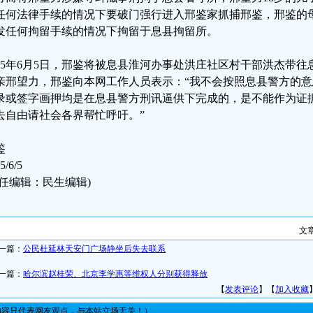
任何法律手续的情况下要破门强行进入邢鉴家抓捕邢鉴，邢鉴的
发任何拘留手续的情况下拘留于息县拘留所。
015年6月5日，邢鉴将被息县淮河办事处洪庄社区村干部洪杰带
亲邢望力，邢鉴向本网工作人员表示：“我不会按照息县警方的
录或签字画押均是在息县警方刑讯逼供下完成的，是不能作为证
去自由请社会各界帮忙呼吁。”
鉴
5/6/5
责任编辑：民生编辑)
文
一篇：
公民杜延林天安门广场静坐后失去联系
一篇：
哈尔滨赵桂荣、北京李学惠等维权人分别获得释放
【
发表评论
】【
加入收藏
内容只代表网友观点，与本站立场无关！）