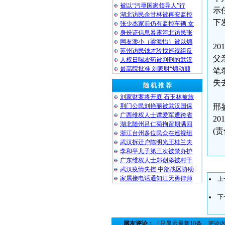
被以“污辱国家领导人”行
示
湖北访民余甘林被再安监控
下
张少杰家前仍有监控车辆 女
身份证信息暴露河北访民张
网友渺小（梁海怡）被以煽
2
苏州访民钱才珍找巡视组反
父
人权日喝农药被判刑的武汉
最高院批准 刘家财“煽动颠
笔
失
随 机 推 荐
刘家财案将开庭 石玉林被旅
荆门公民刘艳丽被武汉国保
邢
广西维权人士谭爱军遭跨省
201
湖北随州吕仁菊拘留期满回
(
浙江台州多位民众在巡视组
武汉拆迁户陈明光王桂兰夫
李和平儿子第三次被禁办护
广东维权人士郑创添被村干
武汉疫情失控 中部战区协助
家属接电话通知江天勇律师
上
下
网友评论：
（只显示最新10条。评论