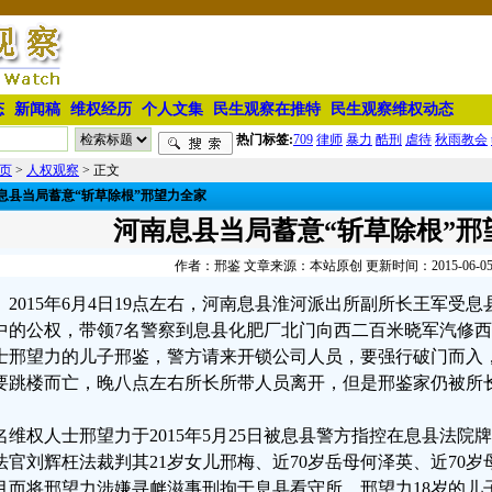
态
新闻稿
维权经历
个人文集
民生观察在推特
民生观察维权动态
热门标签:
709
律师
暴力
酷刑
虐待
秋雨教会
页
>
人权观察
> 正文
息县当局蓄意“斩草除根”邢望力全家
河南息县当局蓄意“斩草除根”邢
作者：邢鉴 文章来源：本站原创 更新时间：2015-06-05 1
2015年6月4日19点左右，河南息县淮河派出所副所长王军受
中的公权，带领7名警察到息县化肥厂北门向西二百米晓军汽修
士邢望力的儿子邢鉴，警方请来开锁公司人员，要强行破门而入
要跳楼而亡，晚八点左右所长所带人员离开，但是邢鉴家仍被所
名维权人士邢望力于2015年5月25日被息县警方指控在息县法
法官刘辉枉法裁判其21岁女儿邢梅、近70岁岳母何泽英、近70
月而将邢望力涉嫌寻衅滋事刑拘于息县看守所，邢望力18岁的儿