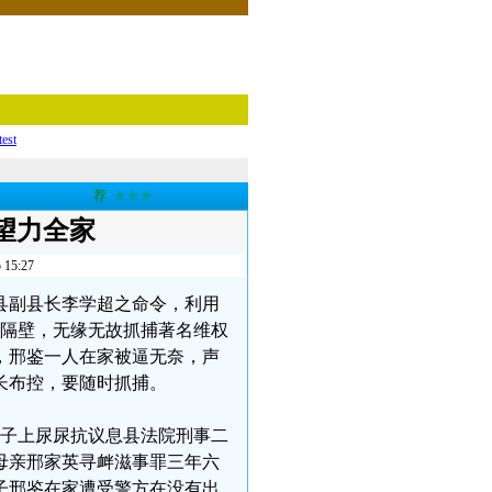
test
荐
★★★
望力全家
5:27
息县副县长李学超之命令，利用
西隔壁，无缘无故抓捕著名维权
，邢鉴一人在家被逼无奈，声
长布控，要随时抓捕。
院牌子上尿尿抗议息县法院刑事二
岁母亲邢家英寻衅滋事罪三年六
子邢鉴在家遭受警方在没有出