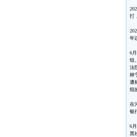
2
打
2
年
6
组
法
林
遭
组
在
银
6
黑