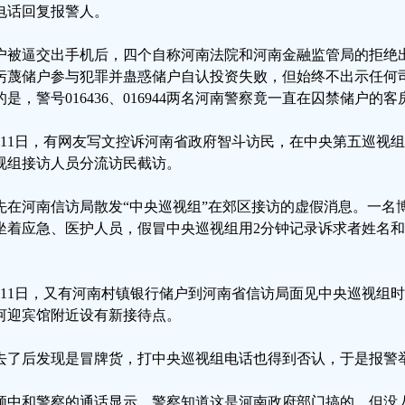
电话回复报警人。
户被逼交出手机后，四个自称河南法院和河南金融监管局的拒绝
污蔑储户参与犯罪并蛊惑储户自认投资失败，但始终不出示任何
的是，警号016436、016944两名河南警察竟一直在囚禁储户的
月11日，有网友写文控诉河南省政府智斗访民，在中央第五巡视
视组接访人员分流访民截访。
先在河南信访局散发“中央巡视组”在郊区接访的虚假消息。一名
坐着应急、医护人员，假冒中央巡视组用2分钟记录诉求者姓名
。
月11日，又有河南村镇银行储户到河南省信访局面见中央巡视组
河迎宾馆附近设有新接待点。
去了后发现是冒牌货，打中央巡视组电话也得到否认，于是报警
频中和警察的通话显示，警察知道这是河南政府部门搞的，但没