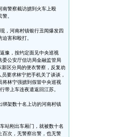
个河南警察截访掳到火车上殴
民警。
们发现，河南村镇银行丑闻爆发四
访迫害和殴打。
票返豫，按约定面见中央巡视
法委公安厅信访局金融监管局
东新区分局的便衣警察，反复劝
人员要求林宁把手机关了谈谈，
员将林宁强掳到假冒中央巡视
强行带上车连夜遣返回江苏。
出绑架数十名上访的河南村镇
火车站刚出车厢门，就被数十名
上百次，无警察出警，也无警