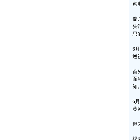
察
储
头
思
6
巡
首
面
知
6
黄
但
视