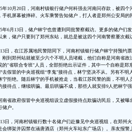
025年10月20日，河南村镇银行储户何科强去河南问存款，被四
，手机屏幕被摔碎。火车乘警告知储户，打人者是郑州公安局的
025年6月13日，储户林宁也曾遭到同批警察截访。更多的储户
以来，储户只要到了郑州东站，就总是被这四个河南警察屡次截
月13日，在江苏属地民警陪同下，河南村镇银行储户林宁持预约
。刚到郑州站就被至少六个不明人员堵截，他们自称是河南省政
院的"省联合专班"人员，全部拒绝出示证件，其中一个自称是郑
宁去假冒的中央巡视组“李鬼”接待点，林宁坚决不从。另有不明
林宁拒绝。随后林宁的手机被抢走，当着江苏民警的面，不明人
的接待点，继续哄骗。最后哄骗不成，那些人就安排9人把林宁
河南省政府假冒中央巡视组设立虚假接待点欺骗访民后，又被曝
行储户。
月13日，河南村镇银行数十名储户们赴豫见中央巡视组，在郑州
社会绑架并囚禁在涵唐酒店（郑州火车站东广场店）。亲友报警