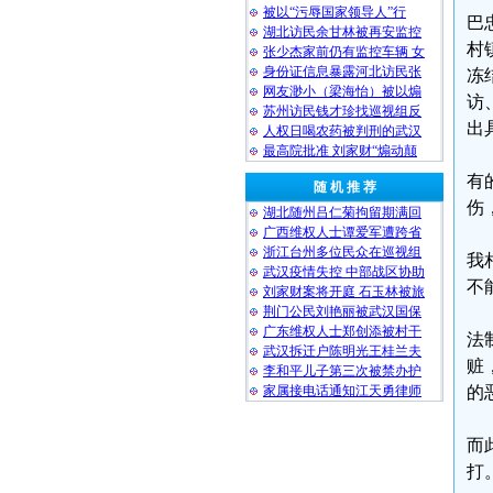
被以“污辱国家领导人”行
巴
湖北访民余甘林被再安监控
村
张少杰家前仍有监控车辆 女
身份证信息暴露河北访民张
冻
网友渺小（梁海怡）被以煽
访
苏州访民钱才珍找巡视组反
出
人权日喝农药被判刑的武汉
最高院批准 刘家财“煽动颠
有
随 机 推 荐
伤
湖北随州吕仁菊拘留期满回
广西维权人士谭爱军遭跨省
浙江台州多位民众在巡视组
我
武汉疫情失控 中部战区协助
不
刘家财案将开庭 石玉林被旅
荆门公民刘艳丽被武汉国保
广东维权人士郑创添被村干
法
武汉拆迁户陈明光王桂兰夫
赃
李和平儿子第三次被禁办护
家属接电话通知江天勇律师
的
而
打