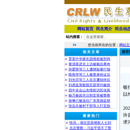
网站首页
民生简介
民生动
站内搜索：
您当前所在的位置：
网站主
茹芬
相 关 文 章
育英中学家长因维权被刑拘
黄清英进京上访被截后离奇
孙爱荣等三人遭绑架暴打报
陈燕华等三人被查身份证后
刘光芬等三人在京遭劫持后
刘虎巫英蛟因言获罪均被抓
银
四中全会山东维权访民张凤
以
杨乃春因关注郭宏英被警察
徐琳已被送往广东英德监狱
张岳兵被村干部等人打至肋
2
许
最 新 热 门
求
快讯：湖北宜昌维权人士刘
北京警察：习近平管不了警