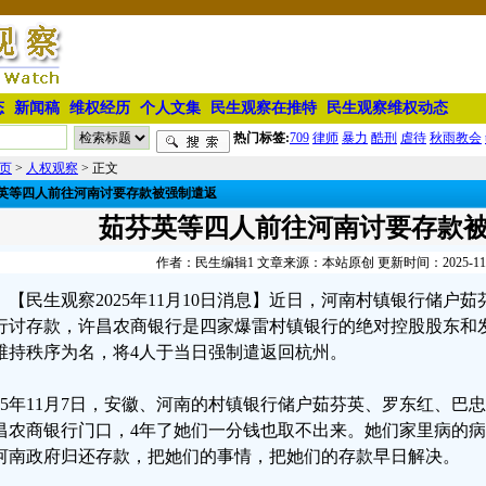
态
新闻稿
维权经历
个人文集
民生观察在推特
民生观察维权动态
热门标签:
709
律师
暴力
酷刑
虐待
秋雨教会
页
>
人权观察
> 正文
英等四人前往河南讨要存款被强制遣返
茹芬英等四人前往河南讨要存款
作者：民生编辑1 文章来源：本站原创 更新时间：2025-11-10
【民生观察2025年11月10日消息】近日，河南村镇银行储户
行讨存款，许昌农商银行是四家爆雷村镇银行的绝对控股股东和发
维持秩序为名，将4人于当日强制遣返回杭州。
025年11月7日，安徽、河南的村镇银行储户茹芬英、罗东红、巴
昌农商银行门口，4年了她们一分钱也取不出来。她们家里病的
河南政府归还存款，把她们的事情，把她们的存款早日解决。