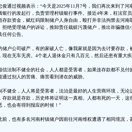
忠俊通过视频表示：“今天是2025年11月7号，我们再次来到了
镇银行的发起行，负责管理村镇银行事件。接近4年来，枉法官
结存款资金，赋红码限制储户人身自由，殴打并非法拘禁去河南
、拒绝受理储户的诉讼，推卸责任栽赃污蔑储户，推出诈骗微信
具任何公告。
的储户公司破产，有的家破人亡，像我家就是因为去讨要存款，
，现在无车无房。4个老人退休金只有几百元，然后还患有重大疾
相信法制不健全的社会，人人都是受害者，如果连存款都不兑付
能通过别人的苦痛、痛苦看到潜在的威胁。
制不健全，人人将是受害者，法治是最好的人生营商环境，无论
，存款就是存款，历史终将证明这一真相。人都有死的一天，这
恶，也会有得到报应的时候！”
此前，也有多名河南村镇储户因前往河南维权遭遇了相同境况，
。