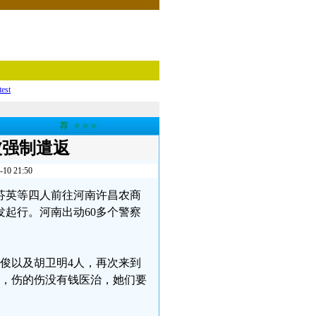
test
荐
★★★
被强制遣返
 21:50
茹芬英等四人前往河南许昌农商
起行。河南出动60多个警察
忠俊以及胡卫明4人，再次来到
病，伤的伤没有钱医治，她们要