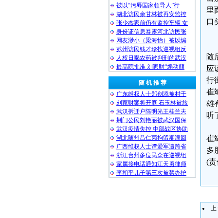
被以“污辱国家领导人”行
里
湖北访民余甘林被再安监控
口
张少杰家前仍有监控车辆 女
身份证信息暴露河北访民张
网友渺小（梁海怡）被以煽
苏州访民钱才珍找巡视组反
随
人权日喝农药被判刑的武汉
最高院批准 刘家财“煽动颠
应
行
随 机 推 荐
崔
广东维权人士郑创添被村干
刘家财案将开庭 石玉林被旅
雄
武汉拆迁户陈明光王桂兰夫
听
荆门公民刘艳丽被武汉国保
武汉疫情失控 中部战区协助
湖北随州吕仁菊拘留期满回
崔
广西维权人士谭爱军遭跨省
多
浙江台州多位民众在巡视组
(
家属接电话通知江天勇律师
李和平儿子第三次被禁办护
上