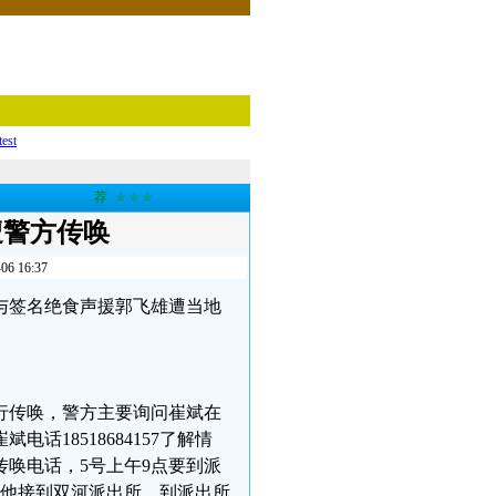
test
荐
★★★
遭警方传唤
16:37
参与签名绝食声援郭飞雄遭当地
行传唤，警方主要询问崔斌在
18518684157了解情
传唤电话，5号上午9点要到派
把他接到双河派出所，到派出所