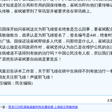
面才知道是区分局和市局的国保传唤他，崔斌当即向他们要传唤
头传唤，崔斌被带到了审讯室并被要求坐在审讯椅上。
后国保开始问崔斌这次为郭飞雄签名绝食是怎么回事，要崔斌配
该敢做敢当，就承认是为郭飞雄签名了，签名编号是448，绝食时
街广场。国保还说崔斌帮很多人代签，问那些是什么人，崔斌说
斌这么做是在同政府作对，崔斌坚持认为自己是在维护公民的合
有病难道不该得到有效的治疗吗？中国公民没有人权，所以我们
了居然告诉崔斌要自由就是要造反！
斌最后告诉本工作室，关于郭飞雄在狱中生病得不到有效治疗一
朋友关注郭飞雄！声援郭飞雄！
责任编辑：民生编辑)
文
一篇：
黑龙江访民满瑞成被刑拘后遭批捕 上海陆立明被拘留