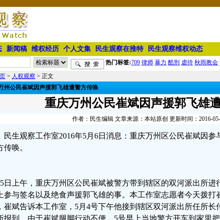
态
新闻稿
维权经历
个人文集
民生观察在推特
民生观察维权动态
热门标签:
709
律师
暴力
酷刑
虐待
秋雨教会
页
>
人权观察
> 正文
万州公民崔斌因声援郭飞雄遭警方传唤
重庆万州公民崔斌因声援郭飞雄
作者：民生编辑 文章来源：本站原创 更新时间：2016-05-06 
民生观察工作室2016年5月6日消息：重庆万州区公民崔斌因
方传唤。
月5日上午，重庆万州区公民崔斌被警方带到辖区的双河派出所进
上参与签名以及绝食声援郭飞雄的事。本工作室志愿者今天拨打崔斌电话
，崔斌告诉本工作室，5月4号下午他接到辖区双河派出所任所长
所报到，由于崔斌腿脚行动不便，5号早上当地警方开车到家里