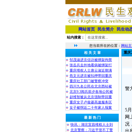
网站首页
民生简介
民生动
站内搜索：
您当前所在的位置：
网站主
重庆
相 关 文 章
邹茂淑进京信访被绑架拘禁
张岳兵去外地看病被绑架打
重庆维权人士唐云淑近期满
危文元进京被扣押带回重庆
重庆社工部门被警察冲突
四川九名公民在北京西站被
警
北京9.3阅兵前夕各地公民被
赵维智被从北京强制带回重
重庆女子卢俊菱高速服务区
女子被拐近二十年家人报案
5
网
最 新 热 门
况
快讯：湖北宜昌维权人士刘
北京警察：习近平管不了警
出