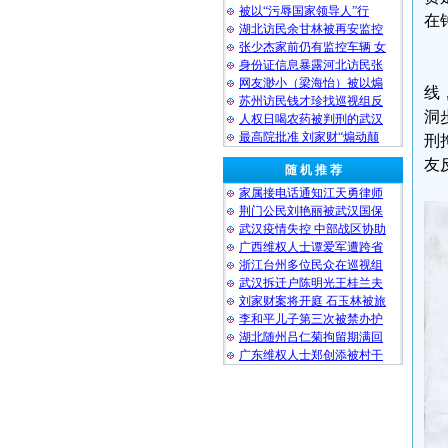
被以“污辱国家领导人”行
在
湖北访民余甘林被再安监控
张少杰家前仍有监控车辆 女
身份证信息暴露河北访民张
网友渺小（梁海怡）被以煽
线
苏州访民钱才珍找巡视组反
洞
人权日喝农药被判刑的武汉
最高院批准 刘家财“煽动颠
刑
友
随 机 推 荐
家属接电话通知江天勇律师
荆门公民刘艳丽被武汉国保
武汉疫情失控 中部战区协助
广西维权人士谭爱军遭跨省
浙江台州多位民众在巡视组
武汉拆迁户陈明光王桂兰夫
刘家财案将开庭 石玉林被旅
李和平儿子第三次被禁办护
湖北随州吕仁菊拘留期满回
广东维权人士郑创添被村干