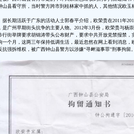
钟山县看守所，当时警方跨市到桂林家中抓的人，其他情况欧玉
据长期活跃于广东的活动人士郭春平介绍，欧荣贵在2011年20
，是广州早期街头抗争的主要人物。2012年3月份，欧荣贵与杨
步行街举牌要求胡锦涛带头公布财产，要求中共开放党禁报禁，
拘一个月，这两三年保持低调生活，最近忽然在网上看到消息，
反抗强拆维权，被广西钟山县警方以涉嫌“寻衅滋事罪”刑事拘留