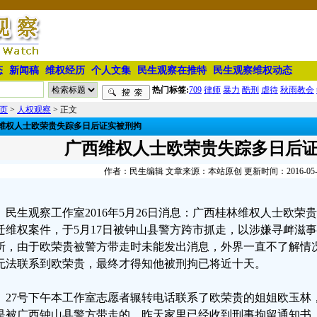
态
新闻稿
维权经历
个人文集
民生观察在推特
民生观察维权动态
热门标签:
709
律师
暴力
酷刑
虐待
秋雨教会
页
>
人权观察
> 正文
维权人士欧荣贵失踪多日后证实被刑拘
广西维权人士欧荣贵失踪多日后
作者：民生编辑 文章来源：本站原创 更新时间：2016-05-26 
民生观察工作室2016年5月26日消息：广西桂林维权人士欧
迁维权案件，于5月17日被钟山县警方跨市抓走，以涉嫌寻衅滋
所，由于欧荣贵被警方带走时未能发出消息，外界一直不了解情
无法联系到欧荣贵，最终才得知他被刑拘已将近十天。
27号下午本工作室志愿者辗转电话联系了欧荣贵的姐姐欧玉林
是被广西钟山县警方带走的，昨天家里已经收到刑事拘留通知书