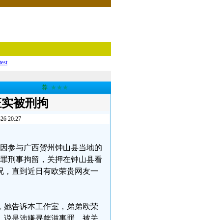
test
荐
★★★
证实被刑拘
20:27
荣贵因参与广西贺州钟山县当地的
事罪刑事拘留，关押在钟山县看
况，直到近日有欧荣贵网友一
，她告诉本工作室，弟弟欧荣
，说是涉嫌寻衅滋事罪，被关