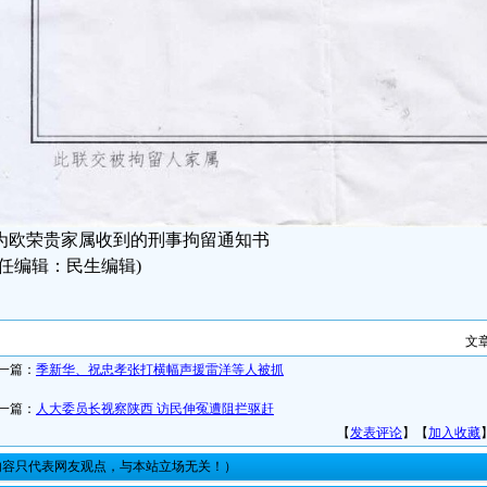
为欧荣贵家属收到的刑事拘留通知书
责任编辑：民生编辑)
文
一篇：
季新华、祝忠孝张打横幅声援雷洋等人被抓
一篇：
人大委员长视察陕西 访民伸冤遭阻拦驱赶
【
发表评论
】【
加入收藏
内容只代表网友观点，与本站立场无关！）