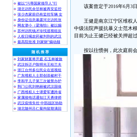
被以“污辱国家领导人”行
该案曾定于2016年6
湖北访民余甘林被再安监控
张少杰家前仍有监控车辆 女
身份证信息暴露河北访民张
王健是南京江宁区维权人
网友渺小（梁海怡）被以煽
中级法院声援抗暴义士范木根
苏州访民钱才珍找巡视组反
目前为止王健已经被关押超
人权日喝农药被判刑的武汉
最高院批准 刘家财“煽动颠
按以往惯例，此次庭前
随 机 推 荐
刘家财案将开庭 石玉林被旅
武汉拆迁户陈明光王桂兰夫
浙江台州多位民众在巡视组
广东维权人士郑创添被村干
李和平儿子第三次被禁办护
荆门公民刘艳丽被武汉国保
广西维权人士谭爱军遭跨省
家属接电话通知江天勇律师
武汉疫情失控 中部战区协助
湖北随州吕仁菊拘留期满回