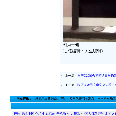
图为王健
(责任编辑：民生编辑)
上一篇：
重庆G20峰会期间访民被拘
下一篇：
陕西省蓝田县李学会失踪一
网友评论：
（只显示最新10条。评论内容只代表网友观点，与本站立场
·
开放
·
民主中国
·
独立中文笔会
·
争鸣动向
·
大纪元
·
中国人权双周刊
·
北京之