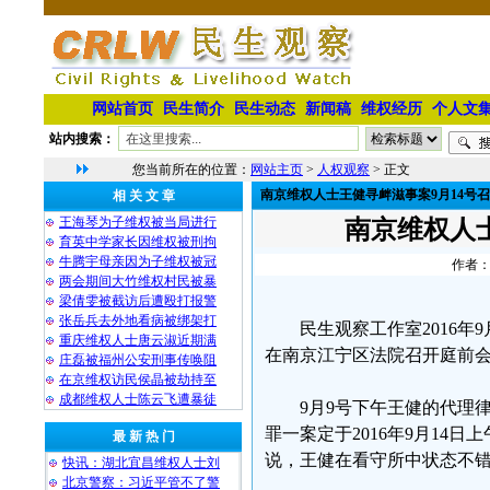
网站首页
民生简介
民生动态
新闻稿
维权经历
个人文
站内搜索：
您当前所在的位置：
网站主页
>
人权观察
> 正文
南京维权人士王健寻衅滋事案9月14号
相 关 文 章
王海琴为子维权被当局进行
南京维权人
育英中学家长因维权被刑拘
牛腾宇母亲因为子维权被冠
作者：
两会期间大竹维权村民被暴
梁倩雯被截访后遭殴打报警
张岳兵去外地看病被绑架打
民生观察工作室2016年
重庆维权人士唐云淑近期满
在南京江宁区法院召开庭前
庄磊被福州公安刑事传唤阻
在京维权访民侯晶被劫持至
成都维权人士陈云飞遭暴徒
9月9号下午王健的代理
罪一案定于2016年9月14
最 新 热 门
说，王健在看守所中状态不
快讯：湖北宜昌维权人士刘
北京警察：习近平管不了警