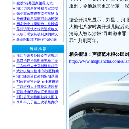
被以“污辱国家领导人”行
服刑，令他意志更加坚定，深
湖北访民余甘林被再安监控
张少杰家前仍有监控车辆 女
身份证信息暴露河北访民张
据公开消息显示，刘星， 河
网友渺小（梁海怡）被以煽
大概七八岁时离开孤儿院后流落
苏州访民钱才珍找巡视组反
清等人被以涉嫌“寻衅滋事罪”
人权日喝农药被判刑的武汉
最高院批准 刘家财“煽动颠
罪” 判刑两年。
随 机 推 荐
相关报道：声援范木根公民刘
浙江台州多位民众在巡视组
武汉拆迁户陈明光王桂兰夫
http://www.msguancha.com/a/la
广东维权人士郑创添被村干
武汉疫情失控 中部战区协助
湖北随州吕仁菊拘留期满回
刘家财案将开庭 石玉林被旅
广西维权人士谭爱军遭跨省
家属接电话通知江天勇律师
荆门公民刘艳丽被武汉国保
李和平儿子第三次被禁办护