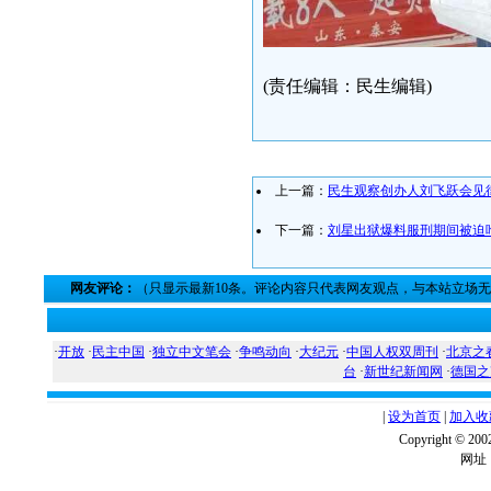
(责任编辑：民生编辑)
上一篇：
民生观察创办人刘飞跃会见
下一篇：
刘星出狱爆料服刑期间被迫
网友评论：
（只显示最新10条。评论内容只代表网友观点，与本站立场
·
开放
·
民主中国
·
独立中文笔会
·
争鸣动向
·
大纪元
·
中国人权双周刊
·
北京之
台
·
新世纪新闻网
·
德国之
|
设为首页
|
加入收
Copyright ©
网址：w