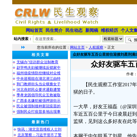
网站首页
民生简介
民生动态
新闻稿
维权经历
个人文
站内搜索：
您当前所在的位置：
网站主页
>
人权观察
> 正文
众好友驱车五百公里前往迎接刘星刑满
相 关 文 章
无锡办“信访群众法制教育
众好友驱车五
赵学鸣夫妇被继续反锁家中
福州借疫情防控继续对众维
作者：
中央巡视组在湖北潜江由特
荆门教师街头当众猥亵女子
【民生观察工作室2017
河北燕郊民众要求通勤遭警
狱的日子。
季孝龙因倡导民众互救被取
广西多名嫌犯被强押游街示
民众被强制接种新冠疫苗的
一大早，好友王福磊（@深圳
强制民众打疫苗多地出现事
车近五百公里于今日凌晨赶到
监狱，见到这么多好友在此等
最 新 热 门
快讯：湖北宜昌维权人士刘
北京警察：习近平管不了警
本网于中午联系了刘星，他告