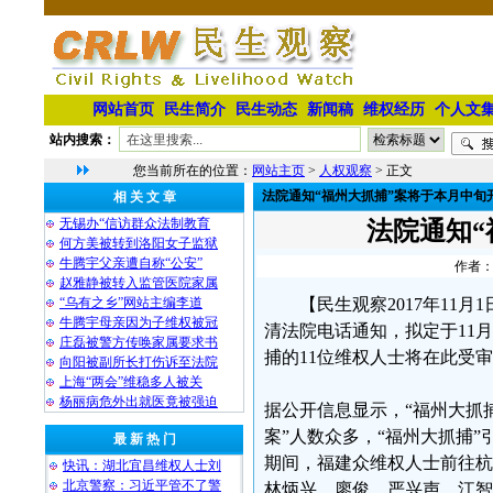
网站首页
民生简介
民生动态
新闻稿
维权经历
个人文
站内搜索：
您当前所在的位置：
网站主页
>
人权观察
> 正文
法院通知“福州大抓捕”案将于本月中旬
相 关 文 章
无锡办“信访群众法制教育
法院通知“
何方美被转到洛阳女子监狱
牛腾宇父亲遭自称“公安”
作者：
赵雅静被转入监管医院家属
“乌有之乡”网站主编李道
【民生观察2017年1
牛腾宇母亲因为子维权被冠
清法院电话通知，拟定于11月1
庄磊被警方传唤家属要求书
捕的11位维权人士将在此受
向阳被副所长打伤诉至法院
上海“两会”维稳多人被关
杨丽病危外出就医竟被强迫
据公开信息显示，“福州大抓捕
案”人数众多，“福州大抓捕”
最 新 热 门
期间，福建众维权人士前往杭
快讯：湖北宜昌维权人士刘
北京警察：习近平管不了警
林炳兴、廖俊、严兴声、江智