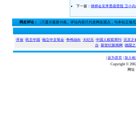
下一篇：
律师会见李昱函受阻 卫小
网友评论：
（只显示最新10条。评论内容只代表网友观点，与本站立场
·
开放
·
民主中国
·
独立中文笔会
·
争鸣动向
·
大纪元
·
中国人权双周刊
·
北京之
台
·
新世纪新闻网
·
德国之
|
设为首页
|
加入收
Copyright ©
网址：w