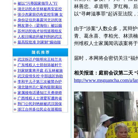
被以“污辱国家领导人”行
林善忠、卓道明、罗红梅。后
湖北访民余甘林被再安监控
以“寻衅滋事罪”起诉至法院
张少杰家前仍有监控车辆 女
身份证信息暴露河北访民张
网友渺小（梁海怡）被以煽
由于“涉案”人数众多，其辩
苏州访民钱才珍找巡视组反
青、葛永喜、李柏光、林洪楠
人权日喝农药被判刑的武汉
最高院批准 刘家财“煽动颠
州维权人士家属闻讯该案将于
随 机 推 荐
届时，本网将会密切关注“福
武汉拆迁户陈明光王桂兰夫
广东维权人士郑创添被村干
刘家财案将开庭 石玉林被旅
相关报道：庭前会议第二天 “
武汉疫情失控 中部战区协助
http://www.msguancha.com/a/la
李和平儿子第三次被禁办护
湖北随州吕仁菊拘留期满回
家属接电话通知江天勇律师
广西维权人士谭爱军遭跨省
荆门公民刘艳丽被武汉国保
浙江台州多位民众在巡视组