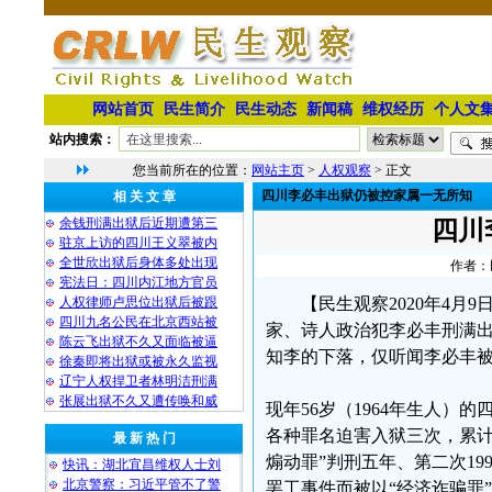
网站首页
民生简介
民生动态
新闻稿
维权经历
个人文
站内搜索：
您当前所在的位置：
网站主页
>
人权观察
> 正文
四川李必丰出狱仍被控家属一无所知
相 关 文 章
余钱刑满出狱后近期遭第三
四川
驻京上访的四川王义翠被内
全世欣出狱后身体多处出现
作者：民
宪法日：四川内江地方官员
人权律师卢思位出狱后被跟
【民生观察2020年4月
四川九名公民在北京西站被
家、诗人政治犯李必丰刑满
陈云飞出狱不久又面临被逼
知李的下落，仅听闻李必丰
徐秦即将出狱或被永久监视
辽宁人权捍卫者林明洁刑满
张展出狱不久又遭传唤和威
现年56岁（1964年生人）
各种罪名迫害入狱三次，累计
最 新 热 门
煽动罪”判刑五年、第二次1998
快讯：湖北宜昌维权人士刘
北京警察：习近平管不了警
罢工事件而被以“经济诈骗罪”