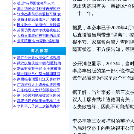
被以“污辱国家领导人”行
武出逃德国有关一审被以“合
湖北访民余甘林被再安监控
二十二年。
张少杰家前仍有监控车辆 女
身份证信息暴露河北访民张
网友渺小（梁海怡）被以煽
据悉，李必丰已于2020年
苏州访民钱才珍找巡视组反
后直接被当局带走“隔离”，
人权日喝农药被判刑的武汉
最高院批准 刘家财“煽动颠
报平安。家属曾向警方查问
隔离状态，不方便告知，等
随 机 推 荐
浙江台州多位民众在巡视组
武汉疫情失控 中部战区协助
公开消息显示，2013年，
刘家财案将开庭 石玉林被旅
李必丰出版的第一部小说作品
湖北随州吕仁菊拘留期满回
该作品被誉为“探享那个时代
家属接电话通知江天勇律师
广西维权人士谭爱军遭跨省
广东维权人士郑创添被村干
据了解，当年李必丰第三次被
荆门公民刘艳丽被武汉国保
议人士廖亦武出逃德国有关
武汉拆迁户陈明光王桂兰夫
李和平儿子第三次被禁办护
以失败告终，因此不可能帮
李必丰第三次被捕时的辩护
当局对李必丰的判决很不公正