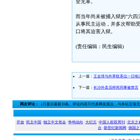
全无辜。
而当年尚未被捕入狱的“六四
从事民主运动，并多次帮助
口将其迫害入狱。
(责任编辑：民生编辑)
上一篇：
王全璋与外界联系仅一日电
下一篇：
长沙外卖员猝死同事被禁言
网友评论：
（只显示最新10条。评论内容只代表网友观点，与本站立场
·
开放
·
民主中国
·
独立中文笔会
·
争鸣动向
·
大纪元
·
中国人权双周刊
·
北京之
台
·
新世纪新闻网
·
德国之