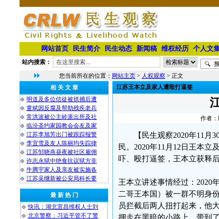
网站首页
民生简介
民生动态
新闻稿
维权经历
个人文
站内搜索：
您当前所在的位置：
网站主页
>
人权观察
> 正文
江苏王本立及家人遭殴打逼签
相 关 文 章
明道及多位信徒被抓捕后遭
童斌因反腐及帮助残疾老兵
常洪波被公主岭派出所及社
作者：民
临汾圣约家园教会会友及家
江苏李旭芳出门被跟踪报警
【民生观察2020年11
李宜雪及友人陈丽均失踪律
民。2020年11月12日王
江苏邹晓燕昼夜被社区雇佣
吓、殴打逼签，王本立获释
许志永狱中绝食抗议狱方非
牛腾宇家人及亲友被实施各
江苏吴继新被公安局科长要
王本立讲述事情经过：2020
二哥王本国）被一群不明身
最 新 热 门
员拦截后两人扭打起来，他大
快讯：湖北宜昌维权人士刘
北京警察：习近平管不了警
押走在黑暗的小路上，带到