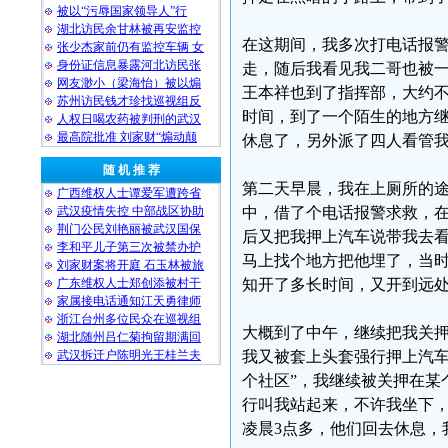
被以“污辱国家领导人”行
湖北访民余甘林被再安监控
在这期间，我多次打电话报
张少杰家前仍有监控车辆 女
身份证信息暴露河北访民张
走，随后我看见我二哥也被
网友渺小（梁海怡）被以煽
王本祥也到了指挥部，大约
苏州访民钱才珍找巡视组反
时间，到了一个陌生的地方继
人权日喝农药被判刑的武汉
最高院批准 刘家财“煽动颠
休息了，另外派了四人看管
随 机 推 荐
第二天早晨，我在上厕所的
广西维权人士谭爱军遭跨省
武汉疫情失控 中部战区协助
中，借了个电话报警求救，
荆门公民刘艳丽被武汉国保
后又把我押上汽车说带我去
李和平儿子第三次被禁办护
马上找个地方把他埋了，当
刘家财案将开庭 石玉林被旅
广东维权人士郑创添被村干
知开了多长时间，又开到远
家属接电话通知江天勇律师
浙江台州多位民众在巡视组
大概到了中午，继续把我关
湖北随州吕仁菊拘留期满回
武汉拆迁户陈明光王桂兰夫
我又被套上头套强行押上汽车
个社区”，我继续被关押在某
行叫我站起来，不许我坐下
凌晨3点多，他们回去休息，