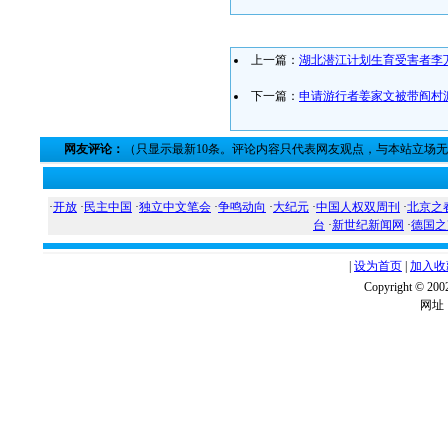
上一篇：
湖北潜江计划生育受害者李
下一篇：
申请游行者姜家文被带阎村
网友评论：
（只显示最新10条。评论内容只代表网友观点，与本站立场
·
开放
·
民主中国
·
独立中文笔会
·
争鸣动向
·
大纪元
·
中国人权双周刊
·
北京之
台
·
新世纪新闻网
·
德国之
|
设为首页
|
加入收
Copyright ©
网址：w