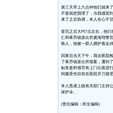
第三天早上六点钟他们就来了
不签就把我埋了，当我感觉
来了之后协调，本人在心不
签完之后大约7点左右，他们
仁和蒋乔镇派出所虞海翔警
救人，他被一群人拥护着走
回家后当天下午，我去医院检
了蒋乔镇派出所报案，遭到了
鲇鱼套村领导有上门出面进行
间腿受伤目前在医院开刀接
本人恳请上级有关部门主持
保护伞。
(责任编辑：民生编辑)