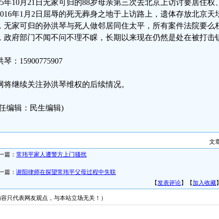
015年10月21日无家可归的88岁母亲第三次去北京上访讨要居住
2016年1月2日屈辱的死无葬身之地于上访路上，遗体存放北京天
，无家可归的孙洪琴与死人做邻居同住太平，所有案件法院要么
，政府部门不闻不问不理不睬，长期以来现在仍然是处在被打击
琴：15900775907
网将继续关注孙洪琴维权的后续情况。
责任编辑：民生编辑)
文
一篇：
常玮平家人遭警方上门骚扰
一篇：
谢阳律师在探望常玮平父母过程中失联
【
发表评论
】【
加入收藏
内容只代表网友观点，与本站立场无关！）
友情链接