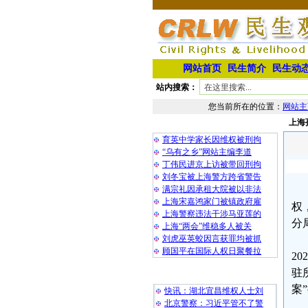
网站首页
民生简介
民生动
站内搜索：
您当前所在的位置：
网站主
上海
相 关 文 章
育英中学家长因维权被刑拘
“乌有之乡”网站主编李道
丁伟民进京上访被带回刑拘
刘冬宝被上海警方跨省警告
满宗礼因承租大院被以非法
上海宋嘉鸿家门被镇政府雇
权
上海警察违法干涉马亚莲的
分
上海“两会”维稳多人被关
刘虎巫英蛟因言获罪均被抓
顾国平在国际人权日聚餐拉
2
驻
最 新 热 门
案
快讯：湖北宜昌维权人士刘
北京警察：习近平管不了警