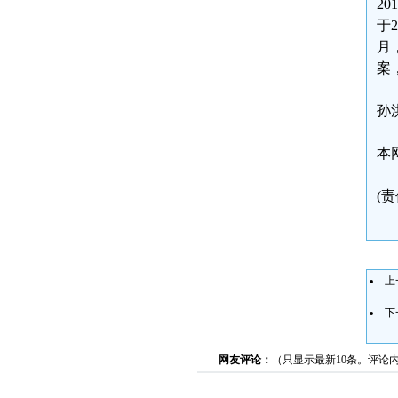
2
于
月
案
孙洪
本
(
上
下
网友评论：
（只显示最新10条。评论