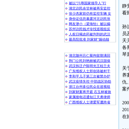
被以“污辱国家领导人”行
静
湖北访民余甘林被再安监控
看
张少杰家前仍有监控车辆 女
身份证信息暴露河北访民张
网友渺小（梁海怡）被以煽
孙
苏州访民钱才珍找巡视组反
员
人权日喝农药被判刑的武汉
最高院批准 刘家财“煽动颠
天
各
随 机 推 荐
琴
湖北随州吕仁菊拘留期满回
荆门公民刘艳丽被武汉国保
武汉拆迁户陈明光王桂兰夫
关
广东维权人士郑创添被村干
养
李和平儿子第三次被禁办护
武汉疫情失控 中部战区协助
仇
浙江台州多位民众在巡视组
案
刘家财案将开庭 石玉林被旅
家属接电话通知江天勇律师
广西维权人士谭爱军遭跨省
2
2
在