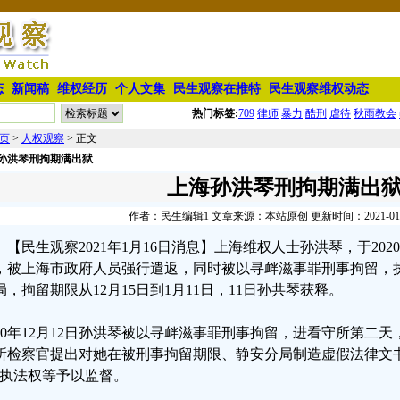
态
新闻稿
维权经历
个人文集
民生观察在推特
民生观察维权动态
热门标签:
709
律师
暴力
酷刑
虐待
秋雨教会
页
>
人权观察
> 正文
孙洪琴刑拘期满出狱⁩
上海孙洪琴刑拘期满出狱
作者：民生编辑1 文章来源：本站原创 更新时间：2021-01-16
【民生观察2021年1月16日消息】上海维权人士孙洪琴，于2020
，被上海市政府人员强行遣返，同时被以寻衅滋事罪刑事拘留，
局，拘留期限从12月15日到1月11日，11日孙共琴获释。
020年12月12日孙洪琴被以寻衅滋事罪刑事拘留，进看守所第二
所检察官提出对她在被刑事拘留期限、静安分局制造虚假法律文
”执法权等予以监督。