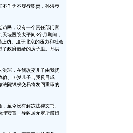
官不作为不履行职责，孙洪琴
个老访民，没有一个责任部门官
京天坛医院太平间3个月期间，
局上访。迫于北京的压力和社会
住进了政府借给的房子里。孙洪
法人洪琛，在我改变儿子由我抚
输、10岁儿子与我反目成
上海法院钱权交易将发回重审的
老金，至今没有解冻法律文书。
法合理安置，导致居无定所滞留