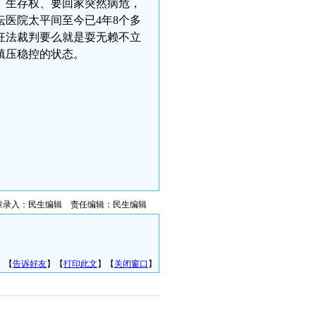
权、生存权、要回家突然病危，
坛医院太平间至今已4年8个多
枉法裁判要么就是耍无赖不立
镇压稳控的状态。
章录入：民生编辑 责任编辑：民生编辑
】【
告诉好友
】【
打印此文
】【
关闭窗口
】