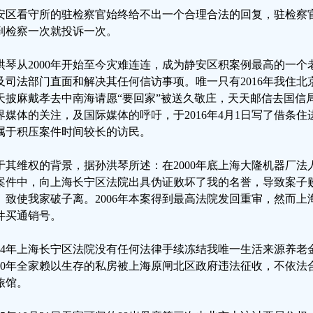
安区看守所的驻检察官始终给不出一个合理合法的回复，驻检察
到检察一次就投诉一次。
洪琴从2000年开始至今灾难连连，成为静安区积案例最高的一
及司法部门直面和解决其任何信访事项。唯一只有2016年我住北
天披麻戴孝去中南海请愿“要回家”被送久敬庄，天天邮信去国信
界媒体的关注，及国际媒体的呼吁，于2016年4月1日写了借条
属于积压案件时间较长的访民。
于其维权的背景，据孙洪琴所述：在2000年底上海大隆机器厂
案件中，向上海长宁区法院出具伪证败坏了我的名誉，导致案子败
、致使我家破子离。2006年本案得到最高法院发回重审，然而
件买通销号。
004年上海长宁区法院没有任何法律手续冻结我唯一生活来源养
010年全家赖以生存的私房被上海原闸北区政府违法征收，不依
旅馆。