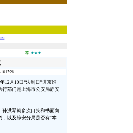
test
荐
★★★
⁩
 17:26
年12月10日“法制日”进京维
执行部门是上海市公安局静安
天，孙洪琴就多次口头和书面向
书，以及静安分局是否有“本