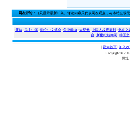
网友评论：
（只显示最新10条。评论内容只代表网友观点，与本站立场
·
开放
·
民主中国
·
独立中文笔会
·
争鸣动向
·
大纪元
·
中国人权双周刊
·
北京之
台
·
新世纪新闻网
·
德国之
|
设为首页
|
加入收
Copyright ©
网址：w