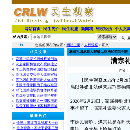
网站首页
民生简介
民生动态
新闻稿
维权经历
个人文
站内搜索：
您当前所在的位置：
网站主页
>
人权观察
> 正文
满宗礼因承租大院被以非法经营罪刑拘
相 关 文 章
育英中学家长因维权被刑拘
满宗
沈启家因翻墙发布视频遭公
李玉凤谭树平因给杨佳扫墓
作者：民
高飞因提交暂停人体器官移
高飞因向政府提出人体器官
【民生观察2026年2
牛腾宇母亲因为子维权被冠
局以涉嫌非法经营罪刑事拘
邓飞因关注弱势群体账号被
刘虎巫英蛟因言获罪均被抓
徐秦家被断网近一周因养老
2026年2月28日，家属
陈云飞因拒绝搬家和噤声被
事拘留了，满宗礼说要求家
最 新 热 门
李姓民警称，满宗礼是在昨天
快讯：湖北宜昌维权人士刘
北京警察：习近平管不了警
电话，今天早上给你打的。