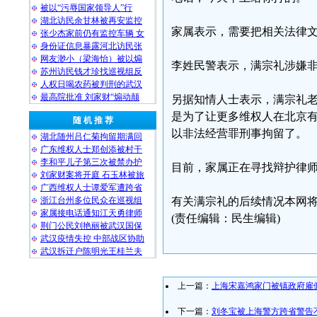
被以“污辱国家领导人”行
湖北访民余甘林被再安监控
家属表示，需要把相关法律
张少杰家前仍有监控车辆 女
身份证信息暴露河北访民张
网友渺小（梁海怡）被以煽
李姓民警表示，满宗礼涉嫌
苏州访民钱才珍找巡视组反
人权日喝农药被判刑的武汉
最高院批准 刘家财“煽动颠
另据知情人士表示，满宗礼老
是为了让更多维权人在北京
随 机 推 荐
以非法经营罪刑事拘留了。
湖北随州吕仁菊拘留期满回
广东维权人士郑创添被村干
李和平儿子第三次被禁办护
目前，家属正在寻找辩护律
刘家财案将开庭 石玉林被旅
广西维权人士谭爱军遭跨省
浙江台州多位民众在巡视组
有关满宗礼的后续情况本网
家属接电话通知江天勇律师
(责任编辑：民生编辑)
荆门公民刘艳丽被武汉国保
武汉疫情失控 中部战区协助
武汉拆迁户陈明光王桂兰夫
上一篇：
上海宋嘉鸿家门被镇政府雇
下一篇：
刘冬宝被上海警方跨省警告