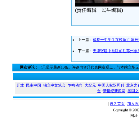
(责任编辑：民生编辑)
上一篇：
成都一中学生在校坠亡 家
下一篇：
天津张建中被阻前往苏州参
网友评论：
（只显示最新10条。评论内容只代表网友观点，与本站立场
·
开放
·
民主中国
·
独立中文笔会
·
争鸣动向
·
大纪元
·
中国人权双周刊
·
北京之
台
·
新世纪新闻网
·
德国之
|
设为首页
|
加入收
Copyright ©
网址：w