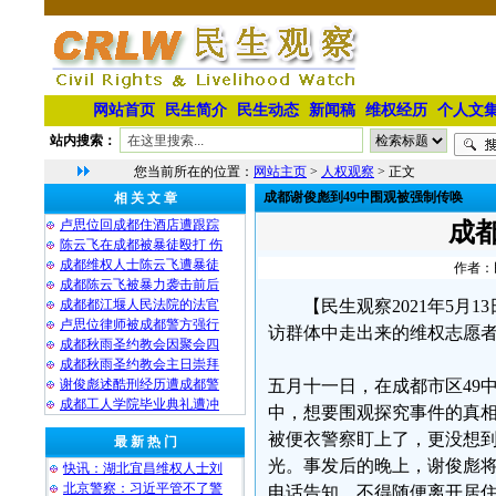
网站首页
民生简介
民生动态
新闻稿
维权经历
个人文
站内搜索：
您当前所在的位置：
网站主页
>
人权观察
> 正文
成都谢俊彪到49中围观被强制传唤
相 关 文 章
卢思位回成都住酒店遭跟踪
成
陈云飞在成都被暴徒殴打 伤
成都维权人士陈云飞遭暴徒
作者：民
成都陈云飞被暴力袭击前后
成都都江堰人民法院的法官
【民生观察2021年5
卢思位律师被成都警方强行
访群体中走出来的维权志愿
成都秋雨圣约教会因聚会四
成都秋雨圣约教会主日崇拜
谢俊彪述酷刑经历遭成都警
五月十一日，在成都市区49
成都工人学院毕业典礼遭冲
中，想要围观探究事件的真
被便衣警察盯上了，更没想
最 新 热 门
光。事发后的晚上，谢俊彪
快讯：湖北宜昌维权人士刘
北京警察：习近平管不了警
电话告知，不得随便离开居