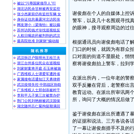
被以“污辱国家领导人”行
湖北访民余甘林被再安监控
谢俊彪在个人的自媒体上控诉
张少杰家前仍有监控车辆 女
身份证信息暴露河北访民张
警车，以及几十名围观寻找
网友渺小（梁海怡）被以煽
的眼神，搜寻观察周边的过往
苏州访民钱才珍找巡视组反
人权日喝农药被判刑的武汉
最高院批准 刘家财“煽动颠
根据通讯员向谢俊彪电话了
门口的时候，就因为有群众
随 机 推 荐
口对面的街道不显眼处，悄
武汉拆迁户陈明光王桂兰夫
浙江台州多位民众在巡视组
察将谢俊彪抬上警车，拉到
刘家财案将开庭 石玉林被旅
广西维权人士谭爱军遭跨省
在派出所内，一位年老的警
家属接电话通知江天勇律师
武汉疫情失控 中部战区协助
双手反撇在背后，老警察出
广东维权人士郑创添被村干
教育运动。在派出所审讯两
李和平儿子第三次被禁办护
所，询问了大概的情况后做
荆门公民刘艳丽被武汉国保
湖北随州吕仁菊拘留期满回
鉴于谢俊彪在派出所遭遇了
的证据和说法。三方各说各
了一幕让谢俊彪措手不及的