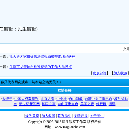
责任编辑：民生编辑)
文
一篇：
江天勇为家属提供法律帮助被带走现已获释
一篇：
牛腾宇父亲被自称巡视组的工作人员殴打
【
发表评论
】【
加入收藏
内容只代表网友观点，与本站立场无关！）
友情链接
·
大纪元
·
中国人权双周刊
·
北京之春
·
中央社
·
自由新闻
·
台湾中央广播电台
·
权利运动
台
·
新世纪新闻网
·
德国之声
·
自由亚洲电台
·
美国之音
·
维权网
·
博讯
|
设为首页
|
加入收藏
|
联系民生
|
友情链接
|
关于民生
|
Copyright © 2002-2013 民生观察工作室 版权所有
网址：www.msguancha.com