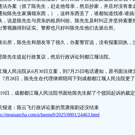
违法办案（抓了陈先生，赶走他母亲，然后抄家，并且对没有拿
通知陈先生家属领东西，），这样东西丢了，谁都知道找谁-谁搞
执，说是陈先生与房东的租房纠纷。陈先生及时纠正并坚持索要
出警视频得到证实。警察也只好叫陈先生他们去派出所。
派出所，陈先生和朋友等了很久，办案警官说，没有报案回执，
是陈先生提起行政复议，然后行政诉讼到都江堰法院。
江堰人民法院从6月30日立案，到7月25日电话通知，原书面法律
。7月28日，陈先生在代理律师陪同下到成都都江堰人民法院更
月19日，成都都江堰人民法院书面给陈先生邮了个驳回起诉的裁
关报道：陈云飞行政诉讼案的荒唐闹剧还没结束
ps://msguancha.com/a/lanmu9/2025/0801/24463.html