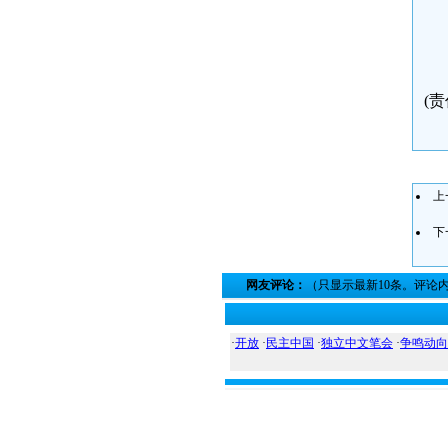
(
上
下
网友评论：
（只显示最新10条。评论
·
开放
·
民主中国
·
独立中文笔会
·
争鸣动向