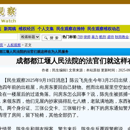
态
新闻稿
维权经历
个人文集
民生观察在推特
民生观察维权动态
热门标签:
709
律师
暴力
酷刑
虐待
秋雨教会
页
>
人权观察
> 正文
都江堰人民法院的法官们就这样在为人民服务
成都都江堰人民法院的法官们就这样
作者：民生编辑1 文章来源：本站原创 更新时间：2025-09-19
【民生观察2025年9月19日消息】陈云飞先生今年3月25日出
他四年前的出租屋，向房东要回自己财物。然而出租屋里空空如
捡在一楼屋后的过道角落。问房东怎么回事？说，陈先生被抓捕
，来领东西，他们见屋内抄家搞得乱七八糟，老鼠满地跑，东西
机、两个身分证、三张公交卡、三张银行卡，剩下的房东通知警
清理了房间，留下轮椅，其他全部扔了。
此情景，陈先生和朋友报案。警方来后，陈先生反覆跟警察说，