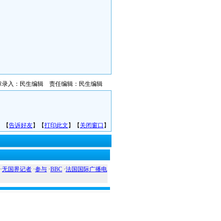
章录入：民生编辑 责任编辑：民生编辑
】【
告诉好友
】【
打印此文
】【
关闭窗口
】
·
无国界记者
·
参与
·
BBC
·
法国国际广播电