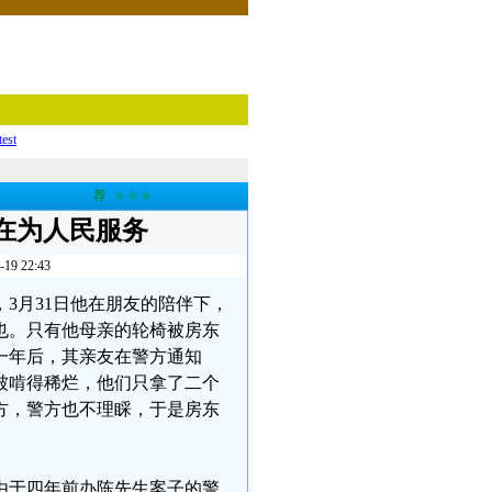
test
荐
★★★
在为人民服务
 22:43
狱，3月31日他在朋友的陪伴下，
也。只有他母亲的轮椅被房东
一年后，其亲友在警方通知
被啃得稀烂，他们只拿了二个
方，警方也不理睬，于是房东
由于四年前办陈先生案子的警