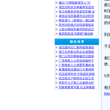
被以“污辱国家领导人”行
察
湖北访民余甘林被再安监控
时
张少杰家前仍有监控车辆 女
身份证信息暴露河北访民张
回
网友渺小（梁海怡）被以煽
的
苏州访民钱才珍找巡视组反
人权日喝农药被判刑的武汉
最高院批准 刘家财“煽动颠
到
随 机 推 荐
于
湖北随州吕仁菊拘留期满回
浙江台州多位民众在巡视组
荆门公民刘艳丽被武汉国保
都
广东维权人士郑创添被村干
效
广西维权人士谭爱军遭跨省
家属接电话通知江天勇律师
武汉疫情失控 中部战区协助
9
武汉拆迁户陈明光王桂兰夫
李和平儿子第三次被禁办护
刘家财案将开庭 石玉林被旅
相
htt