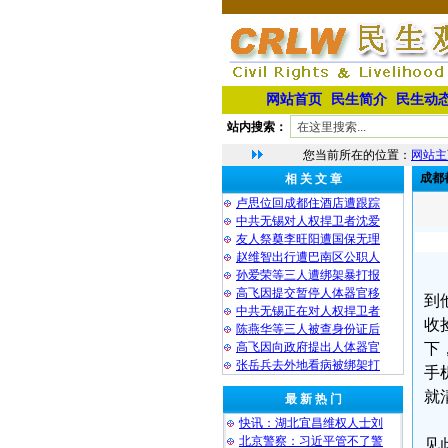
网站首页
民生简介
民生动
站内搜索：
您当前所在的位置：
网站主
成都
相 关 文 章
卢思位回成都住酒店遭跟踪
中共无锡对人权捍卫者沈爱
友人祭奠李旺阳遭国保无理
赵维智出行遭巴南区公职人
孙爱荣等三人遭绑架暴打报
高飞因提交暂停人体器官移
到
中共无锡正在对人权捍卫者
收
陈燕华等三人被查身份证后
高飞因向政府提出人体器官
下
张岳兵去外地看病被绑架打
手
就
最 新 热 门
快讯：湖北宜昌维权人士刘
北京警察：习近平管不了警
见