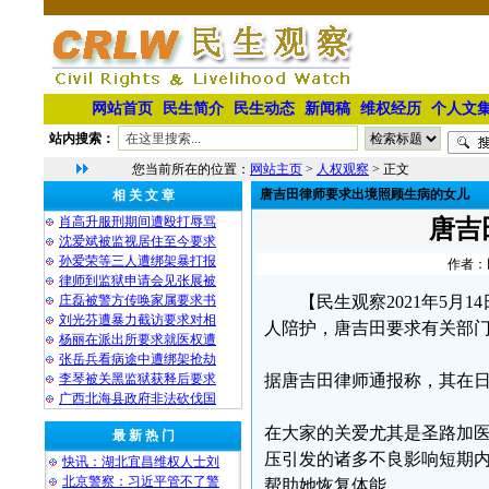
网站首页
民生简介
民生动态
新闻稿
维权经历
个人文
站内搜索：
您当前所在的位置：
网站主页
>
人权观察
> 正文
唐吉田律师要求出境照顾生病的女儿
相 关 文 章
肖高升服刑期间遭殴打辱骂
唐吉
沈爱斌被监视居住至今要求
孙爱荣等三人遭绑架暴打报
作者：民
律师到监狱申请会见张展被
庄磊被警方传唤家属要求书
【民生观察2021年5
刘光芬遭暴力截访要求对相
人陪护，唐吉田要求有关部
杨丽在派出所要求就医权遭
张岳兵看病途中遭绑架抢劫
李琴被关黑监狱获释后要求
据唐吉田律师通报称，其在
广西北海县政府非法砍伐国
在大家的关爱尤其是圣路加
最 新 热 门
压引发的诸多不良影响短期
快讯：湖北宜昌维权人士刘
北京警察：习近平管不了警
帮助她恢复体能。