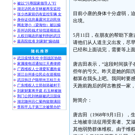
被以“污辱国家领导人”行
湖北访民余甘林被再安监控
目前小唐的身体十分虚弱，
张少杰家前仍有监控车辆 女
身份证信息暴露河北访民张
出境。
网友渺小（梁海怡）被以煽
苏州访民钱才珍找巡视组反
5月11日，在朋友的帮助下
人权日喝农药被判刑的武汉
最高院批准 刘家财“煽动颠
请他们从人道主义出发，尽
已经和上面说完，需要等上
随 机 推 荐
武汉疫情失控 中部战区协助
家属接电话通知江天勇律师
唐吉田表示，“这段时间孩子
广西维权人士谭爱军遭跨省
些年的亏欠。昨天是她的阳
浙江台州多位民众在巡视组
都算在我头上吧。我同时要
武汉拆迁户陈明光王桂兰夫
广东维权人士郑创添被村干
天跑前跑后的阿古教授一家，
刘家财案将开庭 石玉林被旅
荆门公民刘艳丽被武汉国保
附简介：
湖北随州吕仁菊拘留期满回
李和平儿子第三次被禁办护
唐吉田（1968年9月1日
土地被非法征用受害者、艾
其他弱势群体维权。由于维权