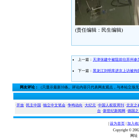
(责任编辑：民生编辑)
上一篇：
天津张建中被阻前往苏州参
下一篇：
黑龙江刘明库进京上访被拘
网友评论：
（只显示最新10条。评论内容只代表网友观点，与本站立场
·
开放
·
民主中国
·
独立中文笔会
·
争鸣动向
·
大纪元
·
中国人权双周刊
·
北京之
台
·
新世纪新闻网
·
德国之
|
设为首页
|
加入收
Copyright ©
网址：w