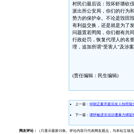
村民们最后说：毁坏虾塘砍
派出所公安局，你们的行为
势力的保护伞。不论是毁田
有利益交换，还是就是为了
问题置若罔闻，你们都有共
行政处罚，恢复代理人的名
理，追加所谓“受害人”及涉
(责任编辑：民生编辑)
上一篇：
何朝正案开庭后友人拍照留
下一篇：
谭怀敏进京信访遭暴力绑架
网友评论：
（只显示最新10条。评论内容只代表网友观点，与本站立场