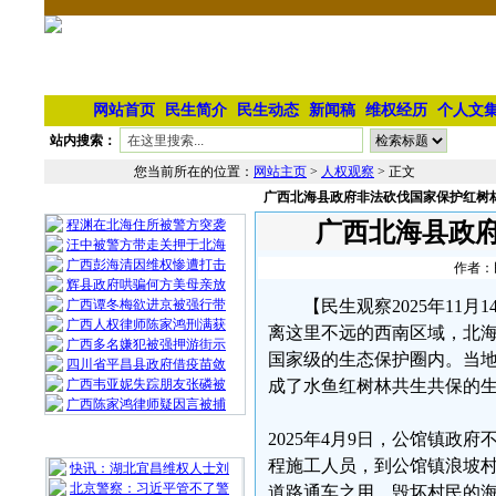
网站首页
民生简介
民生动态
新闻稿
维权经历
个人文
站内搜索：
您当前所在的位置：
网站主页
>
人权观察
> 正文
广西北海县政府非法砍伐国家保护红树
相 关 文 章
程渊在北海住所被警方突袭
广西北海县政
汪中被警方带走关押于北海
广西彭海清因维权惨遭打击
作者：民
辉县政府哄骗何方美母亲放
广西谭冬梅欲进京被强行带
【民生观察2025年1
广西人权律师陈家鸿刑满获
离这里不远的西南区域，北
广西多名嫌犯被强押游街示
国家级的生态保护圈内。当
四川省平昌县政府借疫苗敛
广西韦亚妮失踪朋友张磷被
成了水鱼红树林共生共保的
广西陈家鸿律师疑因言被捕
2025年4月9日，公馆镇
最 新 热 门
程施工人员，到公馆镇浪坡村
快讯：湖北宜昌维权人士刘
北京警察：习近平管不了警
道路通车之用，毁坏村民的