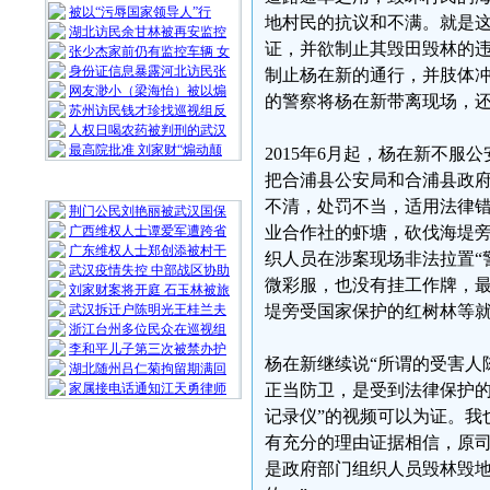
被以“污辱国家领导人”行
地村民的抗议和不满。就是这
湖北访民余甘林被再安监控
证，并欲制止其毁田毁林的
张少杰家前仍有监控车辆 女
身份证信息暴露河北访民张
制止杨在新的通行，并肢体
网友渺小（梁海怡）被以煽
的警察将杨在新带离现场，
苏州访民钱才珍找巡视组反
人权日喝农药被判刑的武汉
最高院批准 刘家财“煽动颠
2015年6月起，杨在新不
把合浦县公安局和合浦县政府
随 机 推 荐
不清，处罚不当，适用法律错
荆门公民刘艳丽被武汉国保
广西维权人士谭爱军遭跨省
业合作社的虾塘，砍伐海堤
广东维权人士郑创添被村干
织人员在涉案现场非法拉置“
武汉疫情失控 中部战区协助
微彩服，也没有挂工作牌，
刘家财案将开庭 石玉林被旅
武汉拆迁户陈明光王桂兰夫
堤旁受国家保护的红树林等
浙江台州多位民众在巡视组
李和平儿子第三次被禁办护
杨在新继续说“所谓的受害人
湖北随州吕仁菊拘留期满回
家属接电话通知江天勇律师
正当防卫，是受到法律保护的
记录仪”的视频可以为证。我
有充分的理由证据相信，原
是政府部门组织人员毁林毁