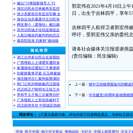
被以“污辱国家领导人”行
郭宏伟在2021年4月10日上
湖北访民余甘林被再安监控
日，出生于吉林四平，享年5
张少杰家前仍有监控车辆 女
身份证信息暴露河北访民张
网友渺小（梁海怡）被以煽
吉林四平人权捍卫者郭宏伟
苏州访民钱才珍找巡视组反
呼吁，受郭宏伟父亲的委托
人权日喝农药被判刑的武汉
最高院批准 刘家财“煽动颠
请各社会媒体关注报道谢燕
随 机 推 荐
(责任编辑：民生编辑)
浙江台州多位民众在巡视组
广西维权人士谭爱军遭跨省
家属接电话通知江天勇律师
刘家财案将开庭 石玉林被旅
湖北随州吕仁菊拘留期满回
荆门公民刘艳丽被武汉国保
上一篇：
狱中王怡牧师面临与刘晓波
武汉拆迁户陈明光王桂兰夫
李和平儿子第三次被禁办护
下一篇：
中共建党100周年各地维稳
广东维权人士郑创添被村干
武汉疫情失控 中部战区协助
网友评论：
（只显示最新10条。评论内容只代表网友观点，与本站立场
·
开放
·
民主中国
·
独立中文笔会
·
争鸣动向
·
大纪元
·
中国人权双周刊
·
北京之