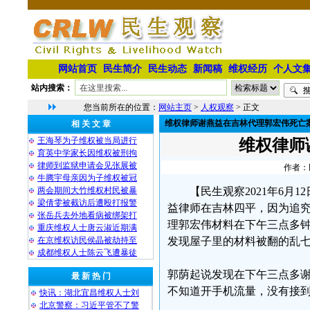
网站首页
民生简介
民生动态
新闻稿
维权经历
个人文
站内搜索：
您当前所在的位置：
网站主页
>
人权观察
> 正文
维权律师谢燕益在吉林代理郭宏伟死亡
相 关 文 章
王海琴为子维权被当局进行
维权律师
育英中学家长因维权被刑拘
律师到监狱申请会见张展被
作者：民
牛腾宇母亲因为子维权被冠
两会期间大竹维权村民被暴
【民生观察2021年6月1
梁倩雯被截访后遭殴打报警
益律师在吉林四平，因为追
张岳兵去外地看病被绑架打
理郭宏伟材料在下午三点多
重庆维权人士唐云淑近期满
在京维权访民侯晶被劫持至
发现屋子里的材料被翻的乱
成都维权人士陈云飞遭暴徒
郭荫起说发现在下午三点多
最 新 热 门
不知道开手机流量，没有接
快讯：湖北宜昌维权人士刘
北京警察：习近平管不了警