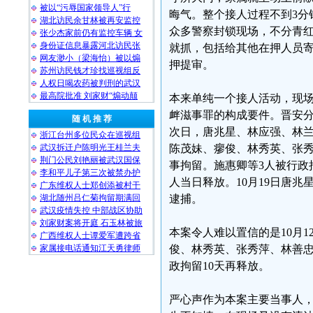
被以“污辱国家领导人”行
晦气。整个接人过程不到3分
湖北访民余甘林被再安监控
众多警察封锁现场，不分青
张少杰家前仍有监控车辆 女
身份证信息暴露河北访民张
就抓，包括给其他在押人员
网友渺小（梁海怡）被以煽
押提审。
苏州访民钱才珍找巡视组反
人权日喝农药被判刑的武汉
最高院批准 刘家财“煽动颠
本来单纯一个接人活动，现场
衅滋事罪的构成要件。晋安
随 机 推 荐
次日，唐兆星、林应强、林
浙江台州多位民众在巡视组
武汉拆迁户陈明光王桂兰夫
陈茂妹、瘳俊、林秀英、张秀
荆门公民刘艳丽被武汉国保
事拘留。施惠卿等3人被行政
李和平儿子第三次被禁办护
人当日释放。10月19日唐
广东维权人士郑创添被村干
湖北随州吕仁菊拘留期满回
逮捕。
武汉疫情失控 中部战区协助
刘家财案将开庭 石玉林被旅
本案令人难以置信的是10月
广西维权人士谭爱军遭跨省
家属接电话通知江天勇律师
俊、林秀英、张秀萍、林善忠
政拘留10天再释放。
严心声作为本案主要当事人