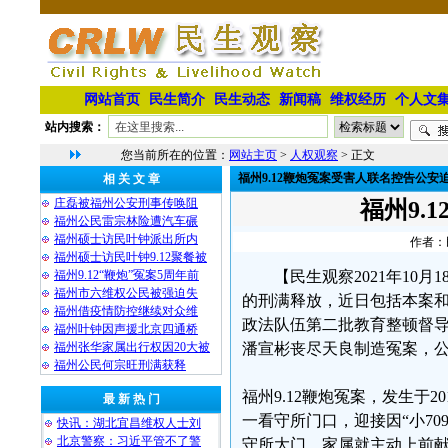
网站首页
民生简介
民生动态
新闻稿
维权经历
个人文
站内搜索：
您当前所在的位置：
网站主页
>
人权观察
> 正文
福州9.12鞭炮冤案受害人联名控告公安
相 关 文 章
庄磊被福州公安刑事传唤阻
福州9.
福州公民雷宗林险遭汽车碾
福州硕士访民叶钟派出所内
作者：民
福州硕士访民叶钟9.12聚餐被
福州9.12“鞭炮”冤案5周年前
【民生观察2021年10
福州市六维权公民被强迫失
的刑满释放，近日包括本案和
福州借疫情防控继续对众维
政法队伍第二批教育整顿督
福州叶钟因声援北京四通桥
福州张华家属出行权因20大被
潘宣彬丧尽天良制造冤案，
福州公民何宗旺刑满获释
福州9.12鞭炮冤案，发生于
最 新 热 门
一看守所门口，迎接因“小7
快讯：湖北宜昌维权人士刘
北京警察：习近平管不了警
守所大门，家属就主动上前