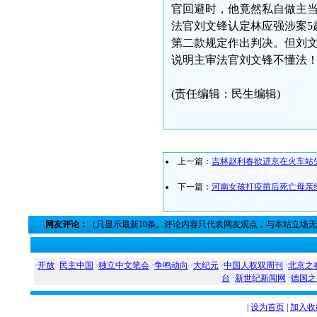
官回避时，他竟然私自做主当
法官刘文锋认定林应强涉案5
第二款规定作出判决。但刘
说明主审法官刘文锋不懂法
(责任编辑：民生编辑)
上一篇：
吉林赵利春欲进京在火车站
下一篇：
河南女孩打疫苗后死亡母亲
网友评论：
（只显示最新10条。评论内容只代表网友观点，与本站立场
·
开放
·
民主中国
·
独立中文笔会
·
争鸣动向
·
大纪元
·
中国人权双周刊
·
北京之
台
·
新世纪新闻网
·
德国之
|
设为首页
|
加入收