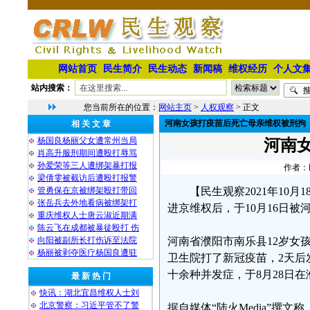
网站首页
民生简介
民生动态
新闻稿
维权经历
个人文
站内搜索：
您当前所在的位置：
网站主页
>
人权观察
> 正文
河南女孩打疫苗后死亡母亲维权被刑拘
相 关 文 章
杨国良杨丽父女遭常州当局
河南
肖高升服刑期间遭殴打辱骂
孙爱荣等三人遭绑架暴打报
作者：民
梁倩雯被截访后遭殴打报警
管勇保在京被绑架殴打带回
【民生观察2021年10
张岳兵去外地看病被绑架打
进京维权后，于10月16日
重庆维权人士唐云淑近期满
陈云飞在成都被暴徒殴打 伤
向阳被副所长打伤诉至法院
河南省濮阳市南乐县12岁女孩
杨丽被剥夺医疗杨国良遭驻
卫生院打了新冠疫苗，2天后
十余种并发症，于8月28日
最 新 热 门
快讯：湖北宜昌维权人士刘
北京警察：习近平管不了警
据自媒体“陆火Media”撰