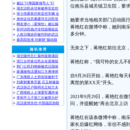
被以“污辱国家领导人”行
位南乐县城关镇卫生院，要
湖北访民余甘林被再安监控
张少杰家前仍有监控车辆 女
身份证信息暴露河北访民张
她要求当地相关部门启动医
网友渺小（梁海怡）被以煽
蒋艳红在微博中称，她到南乐
苏州访民钱才珍找巡视组反
多分钟。
人权日喝农药被判刑的武汉
最高院批准 刘家财“煽动颠
无奈之下，蒋艳红前往北京
随 机 推 荐
湖北随州吕仁菊拘留期满回
浙江台州多位民众在巡视组
蒋艳红称，“我可怜的女儿不
荆门公民刘艳丽被武汉国保
家属接电话通知江天勇律师
自9月26日开始，蒋艳红每
广东维权人士郑创添被村干
刘家财案将开庭 石玉林被旅
离世的第XX天”开头。
武汉拆迁户陈明光王桂兰夫
广西维权人士谭爱军遭跨省
2021年9月29日，蒋艳红
李和平儿子第三次被禁办护
武汉疫情失控 中部战区协助
问，并提醒她“再去北京上访
蒋艳红在该条微博中称，南
家长后爆红网络，非但不感到