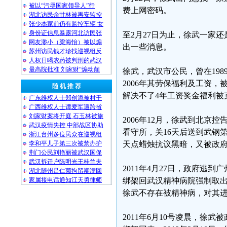
被以“污辱国家领导人”行
费上网密码。
湖北访民余甘林被再安监控
张少杰家前仍有监控车辆 女
身份证信息暴露河北访民张
至2月27日为止，徐武一家
网友渺小（梁海怡）被以煽
出一些消息。
苏州访民钱才珍找巡视组反
人权日喝农药被判刑的武汉
最高院批准 刘家财“煽动颠
徐武，武汉市公民，曾在198
2006年其劳保福利及工资
随 机 推 荐
解决不了4年工资奖金福利被
广东维权人士郑创添被村干
广西维权人士谭爱军遭跨省
刘家财案将开庭 石玉林被旅
2006年12月，徐武到北
武汉疫情失控 中部战区协助
看守所，关16天后送到武钢
浙江台州多位民众在巡视组
李和平儿子第三次被禁办护
天点蜡烛抗议黑暗，又被政
荆门公民刘艳丽被武汉国保
武汉拆迁户陈明光王桂兰夫
2011年4月27日，政府
湖北随州吕仁菊拘留期满回
家属接电话通知江天勇律师
绑架回武汉精神病院强制取出
徐武不存在被精神病，对其
2011年6月10号凌晨，徐