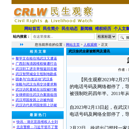
网站首页
民生简介
民生动态
新闻稿
维权经历
个人文
站内搜索：
您当前所在的位置：
网站主页
>
人权观察
> 正文
武汉徐武全家被断网及通讯
相 关 文 章
黎学文在租住地武汉又遭逼
广西彭海清因维权惨遭打击
武汉职工进京举报返回后被
作者：民
武汉智慧城业主抵制地勘多
因参与“白发运动”武汉多
【民生观察2023年2月
张毅与武汉当局交涉要求释
的电话号码及网络都停了，导
武汉访民童斌在法院被打断
被强制吃药四年半。2011
女律师前往武汉办案面临强
武汉邓国发因上访被拘留
武汉访代表邓国发因上访被
自2023年2月13日起，
电话号码及网络全部停了，
最 新 热 门
快讯：湖北宜昌维权人士刘
北京警察：习近平管不了警
2月22日，徐武出门想找一