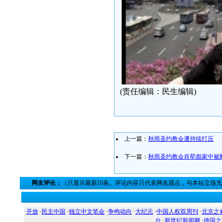
(责任编辑：民生编辑)
上一篇：
秋雨圣约教会遭持续打压
下一篇：
秋雨圣约教会肖荦彪家中被
网友评论：
（只显示最新10条。评论内容只代表网友观点，与本站立场
·
开放
·
民主中国
·
独立中文笔会
·
争鸣动向
·
大纪元
·
中国人权双周刊
·
北京之
台
·
新世纪新闻网
·
德国之