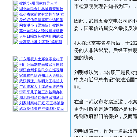
被以“污辱国家领导人”行
市检察院受理告知书为证）
湖北访民余甘林被再安监控
张少杰家前仍有监控车辆 女
身份证信息暴露河北访民张
因此，武昌五金交电公司的4名
网友渺小（梁海怡）被以煽
委，国家信访局实名举报反
苏州访民钱才珍找巡视组反
人权日喝农药被判刑的武汉
最高院批准 刘家财“煽动颠
4人在北京实名举报后，于20
份的人非法绑架。后经王姓
随 机 推 荐
施的绑架。
广东维权人士郑创添被村干
荆门公民刘艳丽被武汉国保
浙江台州多位民众在巡视组
刘明雄认为，4名职工是反对
家属接电话通知江天勇律师
中央习近平总书记“依法治国
武汉拆迁户陈明光王桂兰夫
广西维权人士谭爱军遭跨省
罪。
李和平儿子第三次被禁办护
湖北随州吕仁菊拘留期满回
在当下武汉市贪腐泛滥，积
刘家财案将开庭 石玉林被旅
武汉疫情失控 中部战区协助
更为可敬的是她们都还是女
得到政府部门的保护，反而
刘明雄表示，作为一名武汉