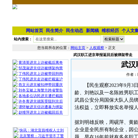
网站首页
民生简介
民生动态
新闻稿
维权经历
个人文
站内搜索：
您当前所在的位置：
网站主页
>
人权观察
> 正文
武汉职工进京举报返回后被绑架带走
相 关 文 章
黄清英进京上访被截后离奇
武汉
邹茂淑进京信访被绑架拘禁
丁伟民进京上访被带回刑拘
作者：民
丁伟民进京走访被拦截返沪
危文元进京被扣押带回重庆
【民生观察2023年9
刘冬宝被上海警方跨省警告
龄、刘艳以及一名陈姓男职
各地多位访民进京遭拦截跟
武昌公安分局国保大队人员
许冬青进京就医受阻到京后
谭怀敏进京信访遭暴力绑架
法权益，立即释放实名举报
赵维萍进京上访被截回后关
据刘明雄反映，周砚萍、黄
最 新 热 门
企业是全民所有制企业，因
快讯：湖北宜昌维权人士刘
北京警察：习近平管不了警
题，早在16年前就有多名职