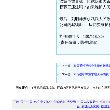
汉城市留言板，向武汉市民告
权职工违法吗？如果维护人
最后，刘明雄要求武汉人民
公司的4名职工，应切实维护
刘明雄电话：13871182363
(责任编辑：民生编辑)
上一篇：
家属通过视频会见操科担忧
下一篇：
南京邵明亮遭不明人员骚扰
网友评论：
（只显示最新10条。评论内容只代表网友观点，与本站立场
·
开放
·
民主中国
·
独立中文笔会
·
争鸣动向
·
大纪元
·
中国人权双周刊
·
北京之
台
·
新世纪新闻网
·
德国之