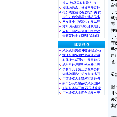
被以“污辱国家领导人”行
审
湖北访民余甘林被再安监控
于
张少杰家前仍有监控车辆 女
身份证信息暴露河北访民张
就
网友渺小（梁海怡）被以煽
察
苏州访民钱才珍找巡视组反
押
人权日喝农药被判刑的武汉
最高院批准 刘家财“煽动颠
手
守
随 机 推 荐
手
武汉疫情失控 中部战区协助
浙江台州多位民众在巡视组
唐
家属接电话通知江天勇律师
意
武汉拆迁户陈明光王桂兰夫
李和平儿子第三次被禁办护
湖北随州吕仁菊拘留期满回
显
广西维权人士谭爱军遭跨省
荆门公民刘艳丽被武汉国保
据
刘家财案将开庭 石玉林被旅
广东维权人士郑创添被村干
并
表
案