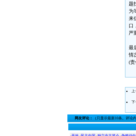
题
为
来
口
严
最
情
(
上
下
网友评论：
（只显示最新10条。评论
·
开放
·
民主中国
·
独立中文笔会
·
争鸣动向