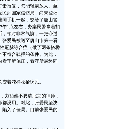
打击报复，怎能轻易放人。至
张爱民到国家信访局，尚未登记
连同手机一起，交给了唐山警
中午1点左右，办案民警拿着扣
听，顿时非常气愤，一把夺过
，张爱民被送至唐山市第一看
急性冠脉综合症（做了两条搭桥
本不符合羁押的条件。为此，
向看守所施压，看守所最终同
关变着花样收拾访民。
爱民，力劝他不要请北京的律师，
师都没用。对此，张爱民坚决
，陷入了僵局。目前张爱民的