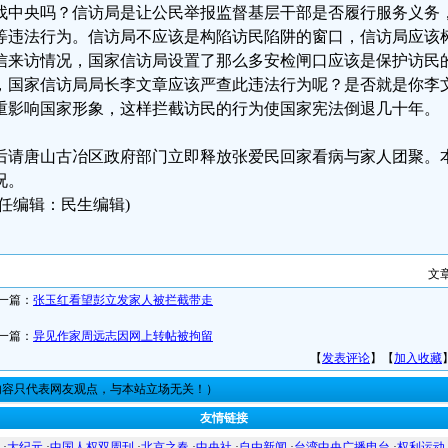
找中央吗？信访局是让公民举报监督基层干部是否履行服务义务
等违法行为。信访局不应该是构陷访民陷阱的窗口，信访局应该
信来访情况，国家信访局设置了那么多安检闸口应该是保护访民
，国家信访局局长李文章应该严查此违法行为呢？是否就是你李
重影响国家形象，这样拦截访民的行为使国家宪法倒退几十年。
后请唐山古冶区政府部门立即释放张爱民回家看病与家人团聚。
况。
责任编辑：民生编辑)
文
一篇：
张玉红看望彭立发家人被拦截带走
一篇：
异见作家周远志因网上转帖被拘留
【
发表评论
】【
加入收藏
内容只代表网友观点，与本站立场无关！）
友情链接
·
大纪元
·
中国人权双周刊
·
北京之春
·
中央社
·
自由新闻
·
台湾中央广播电台
·
权利运动