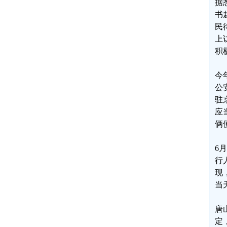
据
书
民
上
积
今
公
驻
应
俩
6
行
现
当
唐
定