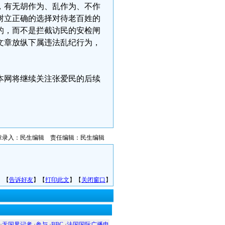
，有无胡作为、乱作为、不作
树立正确的选择对待老百姓的
的，而不是拦截访民的安检闸
文章放纵下属违法乱纪行为，
本网将继续关注张爱民的后续
章录入：民生编辑 责任编辑：民生编辑
】【
告诉好友
】【
打印此文
】【
关闭窗口
】
·
无国界记者
·
参与
·
BBC
·
法国国际广播电