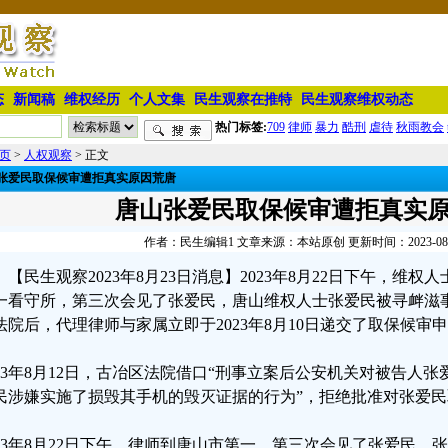
态
新闻稿
维权经历
个人文集
民生观察在推特
民生观察维权动态
热门标签:
709
律师
暴力
酷刑
虐待
秋雨教会
页
>
人权观察
> 正文
张爱民取保候审遭拒真实原因荒唐
唐山张爱民取保候审遭拒真实
作者：民生编辑1 文章来源：本站原创 更新时间：2023-08-24
【民生观察2023年8月23日消息】2023年8月22日下午，维
一看守所，第三次会见了张爱民，唐山维权人士张爱民被寻衅滋
法院后，代理律师与家属立即于2023年8月10日递交了取保候审
023年8月12日，古冶区法院借口“刑事立案后公安机关对被告人
民涉嫌实施了损毁其手机的毁灭证据的行为”，拒绝批准对张爱民
023年8月22日下午，律师到唐山市第一，第三次会见了张爱民