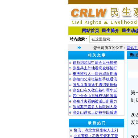
网站首页
民生简介
民生动
站内搜索：
您当前所在的位置：
网站主
唐山
相 关 文 章
律师到监狱申请会见张展被
张岳兵去外地看病被绑架打
重庆维权人士唐云淑近期满
张扣扣父亲张福如手机通讯
张岳兵看病途中遭绑架抢劫
张金山在久敬庄被打瞿华反
第
四中全会山东维权访民张凤
到
张岳兵去看病被派出所暴力
张展案开庭多人被限制人身
张金山进京上访被带回后遭
2
爱
最 新 热 门
快讯：湖北宜昌维权人士刘
北京警察：习近平管不了警
2