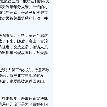
到北范社区后，他所在村的村支
享受到每年分大米、分钱的村
012年开始，张爱民多次进京
救访民被关黑监狱的行动，并
医院看病。不料，车开至廊坊
截了下来。随后，唐山市古冶
访规定，交接之后，接访人员
的出租车出现故障后，对夫妻
处接访人员工作失职，故意不履
登记，就被北京当地警察发
随后，张爱民被遣返回唐山。
行打击报复，严重违背宪法规
访局的开设不是为老百姓有问