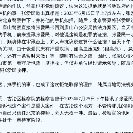
申请的作法，丝毫也不觉到惊讶，认为这次抓他就是当地政府的
手机的事，张爱民道出真相是：2023年6月15日早上7点左右，
被北京警察拦下，并将他的手机扣押。随后，北京警察将张爱民
，唐山警察直接将张爱民带回到唐山市公安局执法办案区。当天
的手机，前来提讯张爱民，对他说这就是犯罪的证据。张爱民一
机，顺势摔在审讯台上，并大声抗议说这算什么证据！当天下午
所关押。由于张爱民患有严重疾病，如高血压3级（很高危）、
术，还有一条暂时未做）等，随时有生命之虞，因此，张爱民根
山市第一看守所也曾一度拒收，但侦办单位经过请示领导，随后
将张爱民收押。
然，摔手机的事，也成了这次拒绝取保的理由，纯属当地司法机
悉，古冶区检察院的检察官曾于2023年7月25日下午提讯了张
告诉他这个案件是重大案件，在古冶这个地方，不管请哪儿的律
示自己只信任北京的律师，旁人无权干涉。最后，检察官的讯问
件处于一审待审阶段。