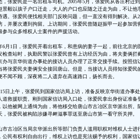
悉，张爱民是一名出租车司机。2005年5月，张爱民从各庄村迁
赵景毅以孩子户口迁走，大人的户口也应随之迁走为由，不让他
待遇。张爱民便找相关部门反映问题，但一直没有得到解决。从2
访，并屡次遭到拘留。上访期间，张爱民曾随赵振甲一起参加营
极参与众多维权人士案件的声援活动。
年6月1日，张爱民开着出租车，和患病的妻子一起，前往北京的
安检查站时，执勤民警以张爱民曾有上访经历为由，将夫妻俩拦
京办与京华街道办事处的接访人员办理了正常交接手续。按照信
当将张爱民夫妻俩安全接回唐山。但是，当接访人员得知张爱民
便不闻不顾，深夜将二人遗弃在高速路口，扬长而去。
月15日上午，张爱民到国家信访局上访，准备反映京华街道办事
人道救援职责。刚到国家信访局入口处，张爱民拿出身份证准备
，以他被网上通缉为由，将他移交给唐山市古冶区京华派出所。
天，张爱民被构陷涉嫌寻衅滋事罪送至唐山市第一看守所关押。
山市古冶区当局京华派出所等部门负责人滥用职权对维权人士进
，公民有权利自由出行，维权上访也是宪法赐予的权利，国家信