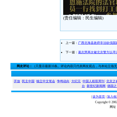
(责任编辑：民生编辑)
上一篇：
广西北海县政府非法砍伐国
下一篇：
葛志慧再次被北京警方以寻
网友评论：
（只显示最新10条。评论内容只代表网友观点，与本站立场
·
开放
·
民主中国
·
独立中文笔会
·
争鸣动向
·
大纪元
·
中国人权双周刊
·
北京之
台
·
新世纪新闻网
·
德国之
|
设为首页
|
加入收
Copyright ©
网址：w