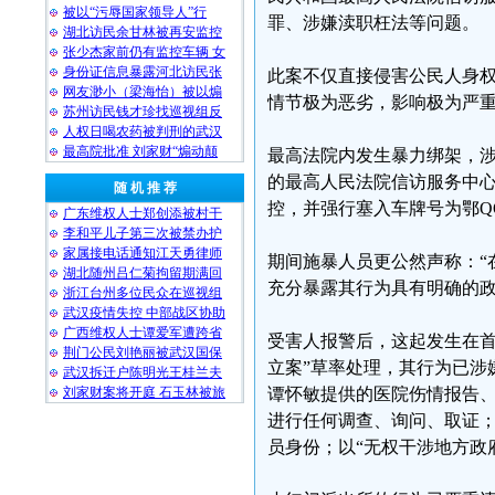
被以“污辱国家领导人”行
罪、涉嫌渎职枉法等问题。
湖北访民余甘林被再安监控
张少杰家前仍有监控车辆 女
身份证信息暴露河北访民张
此案不仅直接侵害公民人身
网友渺小（梁海怡）被以煽
情节极为恶劣，影响极为严
苏州访民钱才珍找巡视组反
人权日喝农药被判刑的武汉
最高院批准 刘家财“煽动颠
最高法院内发生暴力绑架，涉事
的最高人民法院信访服务中
随 机 推 荐
控，并强行塞入车牌号为鄂Q
广东维权人士郑创添被村干
李和平儿子第三次被禁办护
家属接电话通知江天勇律师
期间施暴人员更公然声称：“
湖北随州吕仁菊拘留期满回
充分暴露其行为具有明确的
浙江台州多位民众在巡视组
武汉疫情失控 中部战区协助
广西维权人士谭爱军遭跨省
受害人报警后，这起发生在首
荆门公民刘艳丽被武汉国保
立案”草率处理，其行为已涉
武汉拆迁户陈明光王桂兰夫
刘家财案将开庭 石玉林被旅
谭怀敏提供的医院伤情报告
进行任何调查、询问、取证
员身份；以“无权干涉地方政