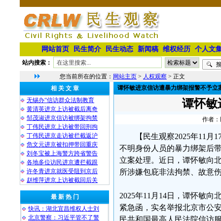
网站首页
民生简介
民生动态
新闻稿
维权经历
个人文
站内搜索：
您当前所在的位置：
网站主页
>
人权观察
> 正文
谭怀敏进京信访遭暴力绑架报警不予立
相 关 文 章
无锡办“信访群众法制教育
谭怀敏
黄清英进京上访被截后离奇
邹茂淑进京信访被绑架拘禁
作者：民
丁伟民进京上访被带回刑拘
丁伟民进京走访被拦截返沪
【民生观察2025年11
危文元进京被扣押带回重庆
不明身份人员的暴力绑架后
刘冬宝被上海警方跨省警告
立案处理。近日，谭怀敏向
各地多位访民进京遭拦截跟
许冬青进京就医受阻到京后
所涉嫌包庇非法拘禁、故意
赵维萍进京上访被截回后关
2025年11月14日，谭怀
最 新 热 门
紧急函，实名举报北京市公安
快讯：湖北宜昌维权人士刘
北京警察：习近平管不了警
民共和国最高人民法院信访