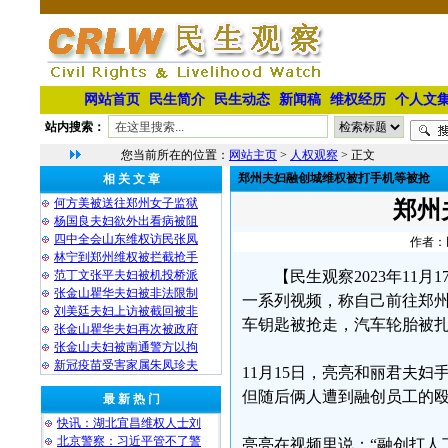
网站首页
民生简介
民生动态
新闻稿
维权经历
个人文
站内搜索：
您当前所在的位置：
网站主页
>
人权观察
> 正文
郑州夫妇融创城维权被打手机等被抢
相 关 文 章
何方美被送往郑州女子监狱
郑州
杨国良夫妇欲外出看病被阻
四中全会山东维权访民张凤
作者：民
林宁到郑州维权被拦截抢手
范丁文张平夫妇被机投桥派
【民生观察2023年11月
张金山瞿华夫妇被非法限制
一系列视频，称自己前往郑州
刘美廷夫妇上访被截回被非
车钥匙被抢走，汽车轮胎被
张金山瞿华夫妇再次被政府
张金山夫妇被南通警方以拘
新冠疫苗受害家属朱凤珍夫
11月15日，亮亮和丽君夫
但随后俩人遭到融创员工的
最 新 热 门
快讯：湖北宜昌维权人士刘
北京警察：习近平管不了警
亮亮在视频里说：“融创打人