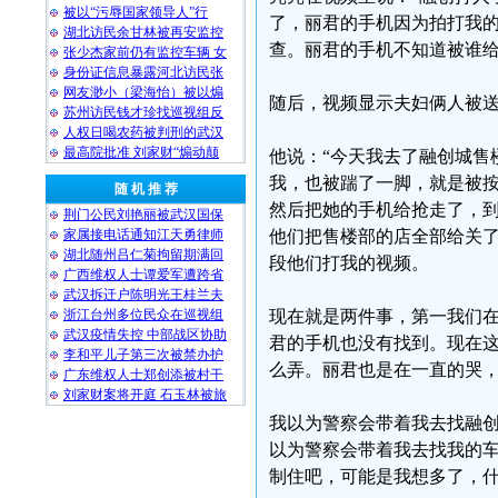
被以“污辱国家领导人”行
了，丽君的手机因为拍打我的
湖北访民余甘林被再安监控
查。丽君的手机不知道被谁给
张少杰家前仍有监控车辆 女
身份证信息暴露河北访民张
网友渺小（梁海怡）被以煽
随后，视频显示夫妇俩人被
苏州访民钱才珍找巡视组反
人权日喝农药被判刑的武汉
最高院批准 刘家财“煽动颠
他说：“今天我去了融创城售
我，也被踹了一脚，就是被
随 机 推 荐
然后把她的手机给抢走了，
荆门公民刘艳丽被武汉国保
家属接电话通知江天勇律师
他们把售楼部的店全部给关
湖北随州吕仁菊拘留期满回
段他们打我的视频。
广西维权人士谭爱军遭跨省
武汉拆迁户陈明光王桂兰夫
浙江台州多位民众在巡视组
现在就是两件事，第一我们
武汉疫情失控 中部战区协助
君的手机也没有找到。现在
李和平儿子第三次被禁办护
么弄。丽君也是在一直的哭
广东维权人士郑创添被村干
刘家财案将开庭 石玉林被旅
我以为警察会带着我去找融
以为警察会带着我去找我的
制住吧，可能是我想多了，