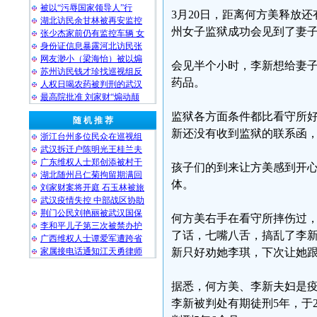
被以“污辱国家领导人”行
3月20日，距离何方美释放还
湖北访民余甘林被再安监控
州女子监狱成功会见到了妻
张少杰家前仍有监控车辆 女
身份证信息暴露河北访民张
网友渺小（梁海怡）被以煽
会见半个小时，李新想给妻
苏州访民钱才珍找巡视组反
药品。
人权日喝农药被判刑的武汉
最高院批准 刘家财“煽动颠
监狱各方面条件都比看守所好
随 机 推 荐
新还没有收到监狱的联系函
浙江台州多位民众在巡视组
武汉拆迁户陈明光王桂兰夫
广东维权人士郑创添被村干
孩子们的到来让方美感到开
湖北随州吕仁菊拘留期满回
体。
刘家财案将开庭 石玉林被旅
武汉疫情失控 中部战区协助
荆门公民刘艳丽被武汉国保
何方美右手在看守所摔伤过
李和平儿子第三次被禁办护
了话，七嘴八舌，搞乱了李
广西维权人士谭爱军遭跨省
家属接电话通知江天勇律师
新只好劝她李琪，下次让她
据悉，何方美、李新夫妇是
李新被判处有期徒刑5年，于2