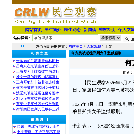
网站首页
民生简介
民生动态
新闻稿
维权经历
个人文
站内搜索：
您当前所在的位置：
网站主页
>
人权观察
> 正文
何方美被送往郑州女子监狱服刑
相 关 文 章
朱承志前往苏州祭典林昭被
何
吕惠东在京被查身份证后带
王海琴为子维权被当局进行
作者：民
徐女士微信聊房山铲车事件
王海琴银行卡被非法冻结生
【民生观察2026年3月
何方美被转到洛阳女子监狱
日，家属得知何方美已被移
沈爱斌被监视居住至今要求
刘明库在京被拦截检查后带
育英中学家长因维权被刑拘
2026年3月18日，李新
谢阳案已宣判其已放弃上诉
牟县郑州女子监狱服刑。
最 新 热 门
李新表示，以他的经验来看
快讯：湖北宜昌维权人士刘
北京警察：习近平管不了警