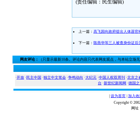
(责任编辑：民生编辑)
上一篇：
高飞因向政府提出人体器官
下一篇：
陈燕华等三人被查身份证后
网友评论：
（只显示最新10条。评论内容只代表网友观点，与本站立场
·
开放
·
民主中国
·
独立中文笔会
·
争鸣动向
·
大纪元
·
中国人权双周刊
·
北京之
台
·
新世纪新闻网
·
德国之
|
设为首页
|
加入收
Copyright ©
网址：w