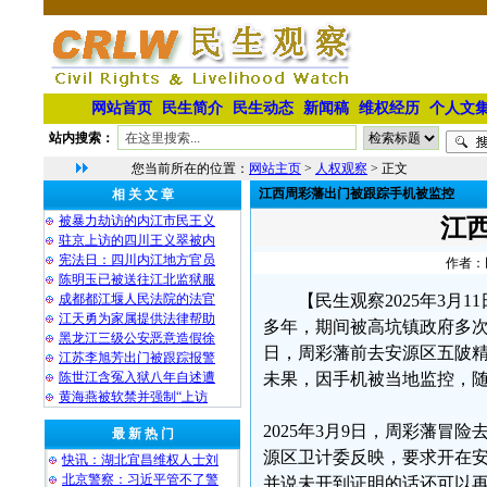
网站首页
民生简介
民生动态
新闻稿
维权经历
个人文
站内搜索：
您当前所在的位置：
网站主页
>
人权观察
> 正文
江西周彩藩出门被跟踪手机被监控
相 关 文 章
被暴力劫访的内江市民王义
江
驻京上访的四川王义翠被内
宪法日：四川内江地方官员
作者：民
陈明玉已被送往江北监狱服
成都都江堰人民法院的法官
【民生观察2025年3
江天勇为家属提供法律帮助
多年，期间被高坑镇政府多
黑龙江三级公安恶意造假徐
日，周彩藩前去安源区五陂
江苏李旭芳出门被跟踪报警
陈世江含冤入狱八年自述遭
未果，因手机被当地监控，
黄海燕被软禁并强制“上访
2025年3月9日，周彩藩
最 新 热 门
源区卫计委反映，要求开在
快讯：湖北宜昌维权人士刘
北京警察：习近平管不了警
并说未开到证明的话还可以