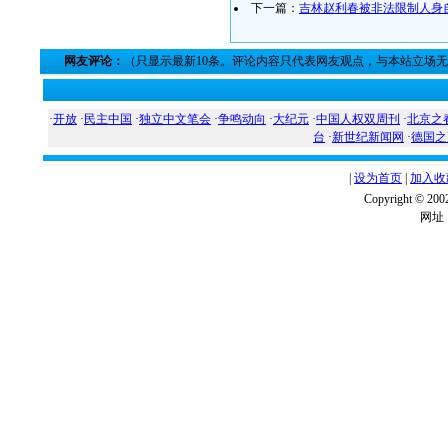
下一篇：
吉林赵利春被非法限制人身
网友评论：
（只显示最新10条。评论内容只代表网友观点，与本站立场
·
开放
·
民主中国
·
独立中文笔会
·
争鸣动向
·
大纪元
·
中国人权双周刊
·
北京之
台
·
新世纪新闻网
·
德国之
|
设为首页
|
加入收
Copyright ©
网址：w