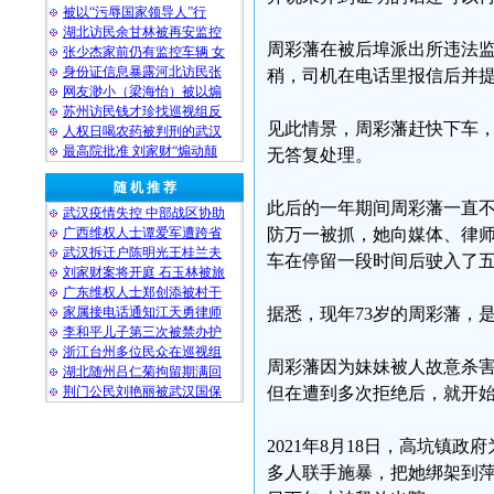
被以“污辱国家领导人”行
湖北访民余甘林被再安监控
周彩藩在被后埠派出所违法监
张少杰家前仍有监控车辆 女
身份证信息暴露河北访民张
稍，司机在电话里报信后并
网友渺小（梁海怡）被以煽
苏州访民钱才珍找巡视组反
见此情景，周彩藩赶快下车，电
人权日喝农药被判刑的武汉
最高院批准 刘家财“煽动颠
无答复处理。
随 机 推 荐
此后的一年期间周彩藩一直
武汉疫情失控 中部战区协助
广西维权人士谭爱军遭跨省
防万一被抓，她向媒体、律
武汉拆迁户陈明光王桂兰夫
车在停留一段时间后驶入了
刘家财案将开庭 石玉林被旅
广东维权人士郑创添被村干
家属接电话通知江天勇律师
据悉，现年73岁的周彩藩，
李和平儿子第三次被禁办护
浙江台州多位民众在巡视组
周彩藩因为妹妹被人故意杀
湖北随州吕仁菊拘留期满回
荆门公民刘艳丽被武汉国保
但在遭到多次拒绝后，就开
2021年8月18日，高坑
多人联手施暴，把她绑架到萍矿