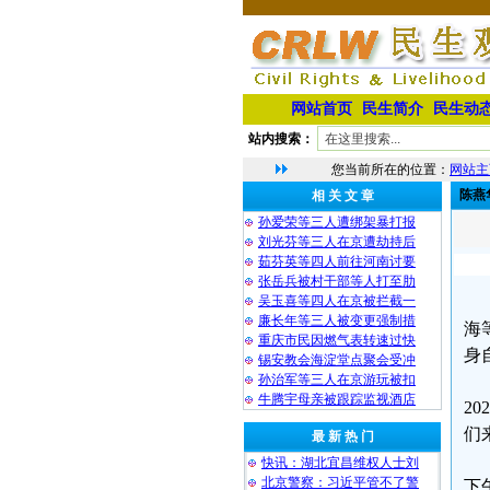
网站首页
民生简介
民生动
站内搜索：
您当前所在的位置：
网站主
陈燕
相 关 文 章
孙爱荣等三人遭绑架暴打报
刘光芬等三人在京遭劫持后
茹芬英等四人前往河南讨要
张岳兵被村干部等人打至肋
吴玉喜等四人在京被拦截一
廉长年等三人被变更强制措
海
重庆市民因燃气表转速过快
身
锡安教会海淀堂点聚会受冲
孙治军等三人在京游玩被扣
牛腾宇母亲被跟踪监视酒店
2
们
最 新 热 门
快讯：湖北宜昌维权人士刘
北京警察：习近平管不了警
下