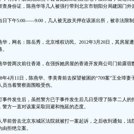
察查身份证，陈燕华等几人被强行带到北京市朝阳分局建国门外
当日下午5:00——9:00，几人被无故关押在该派出所，被非法限
。
燕华，网名：陈岳秀，北京维权访民。2012年3月20日，其房
路。
燕华曾两次前往香港，在强拆她房屋的香港开发商公司门前露宿
018年4月11日，陈燕华、李美青前去探望被困的“709案”王全
人员当着警察面围殴受伤。
打事件发生后，虽然警方已于事件发生后几日受理了陈李二人的
，警方一直对该案采取回避和拖延的态度。
人早前曾去北京东城区法院就被打一案起诉，之后收到通知，法院以
为由拒绝立案。