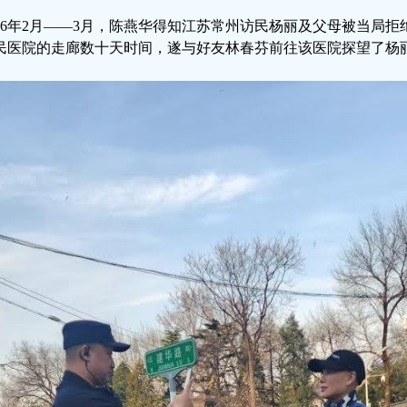
026年2月——3月，陈燕华得知江苏常州访民杨丽及父母被当局
民医院的走廊数十天时间，遂与好友林春芬前往该医院探望了杨