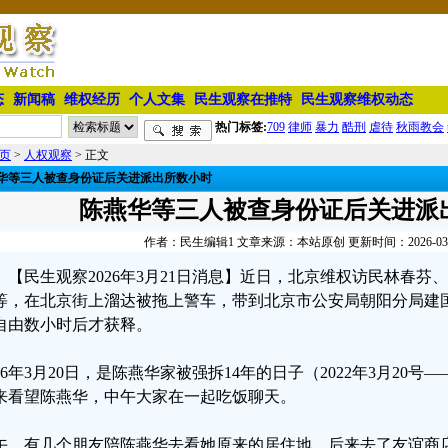
态
新闻稿
维权经历
个人文集
民生观察在推特
民生观察维权动态
热门标签:
709
律师
暴力
酷刑
虐待
秋雨教会
页
>
人权观察
> 正文
华等三人被查身份证后关进派出所数小时
陈燕华等三人被查身份证后关进派
作者：民生编辑1 文章来源：本站原创 更新时间：2026-03-21
【民生观察2026年3月21日消息】近日，北京维权访民林春
等，在北京街上溜达被拖上警车，带到北京市公安局朝阳分局建
自由数小时后才获释。
026年3月20日，是陈燕华家被强拆14年的日子（2022年3月20号—
来看望陈燕华，中午大家在一起吃饭聊天。
午，有几个朋友陪陈燕华去看她原来的居住地，后来去了友谊商