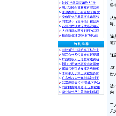
被以“污辱国家领导人”行
警
湖北访民余甘林被再安监控
张少杰家前仍有监控车辆 女
身份证信息暴露河北访民张
从
网友渺小（梁海怡）被以煽
释
苏州访民钱才珍找巡视组反
人权日喝农药被判刑的武汉
最高院批准 刘家财“煽动颠
陈
道
随 机 推 荐
武汉拆迁户陈明光王桂兰夫
浙江台州多位民众在巡视组
陈
广西维权人士谭爱军遭跨省
荆门公民刘艳丽被武汉国保
2
家属接电话通知江天勇律师
李和平儿子第三次被禁办护
份
广东维权人士郑创添被村干
武汉疫情失控 中部战区协助
被
刘家财案将开庭 石玉林被旅
湖北随州吕仁菊拘留期满回
内
二
关