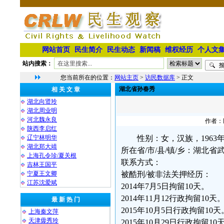
网站首页
民生简介
民生动态
新闻稿
维权经历
个人文
站内搜索：
您当前所在的位置：
网站主页
>
访民数据库
> 正文
湖北省孙春秀
相 关 文 章
湖北向贤玲
湖北周业明
河北魏永良
作者：民
陕西李启红
辽宁林明华
性别：女，汉族，1963年
湖北郑大靖
所在省/市/县/镇/乡：湖北
上海孔令珍/夏关根
联系方式：
吉林王国平
宁夏王文卿
被酷刑/被非法关押经历：
江苏沈爱斌
2014年7月5日拘留10天。
2014年11月12行政拘留10天
最 新 热 门
2015年10月5日行政拘留10天
上海秦文萍
天津毋秀玲
2015年10月29日行政拘留10