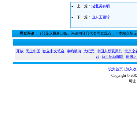
上一篇：
湖北吴有明
下一篇：
山东王丽珍
网友评论：
（只显示最新10条。评论内容只代表网友观点，与本站立场
·
开放
·
民主中国
·
独立中文笔会
·
争鸣动向
·
大纪元
·
中国人权双周刊
·
北京之
台
·
新世纪新闻网
·
德国之
|
设为首页
|
加入收
Copyright ©
网址：w