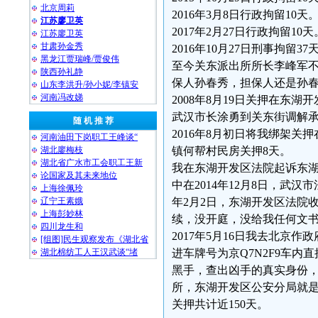
北京周莉
2016年3月8日行政拘留10天
江苏廖卫英
2017年2月27日行政拘留10天
江苏廖卫英
甘肃孙金秀
2016年10月27日刑事拘留37
黑龙江贾瑞峰/贾俊伟
至今关东派出所所长李峰军不
陕西孙礼静
保人孙春秀，担保人还是孙
山东李洪升/孙小妮/李镇安
河南冯改娣
2008年8月19日关押在东湖
武汉市长涂勇到关东街调解承
随 机 推 荐
2016年8月初日将我绑架关
河南油田下岗职工王峰谈“
湖北廖梅枝
镇何帮村民房关押8天。
湖北省广水市工会职工王新
我在东湖开发区法院起诉东
论国家及其未来地位
中在2014年12月8日，武
上海徐佩玲
辽宁王素娥
年2月2日，东湖开发区法院
上海彭妙林⁩
续，没开庭，没给我任何文
四川龙生和
2017年5月16日我去北
[组图]民生观察发布《湖北省
湖北棉纺工人王汉武谈“堵
进车牌号为京Q7N2F9车内
黑手，查出凶手的真实身份，
所，东湖开发区公安分局就是
关押共计近150天。