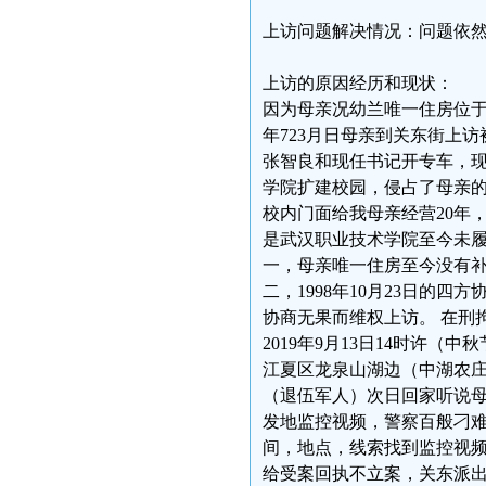
上访问题解决情况：问题依
上访的原因经历和现状：
因为母亲况幼兰唯一住房位于武
年723月日母亲到关东街上
张智良和现任书记开专车，现就
学院扩建校园，侵占了母亲
校内门面给我母亲经营20年
是武汉职业技术学院至今未
一，母亲唯一住房至今没有
二，1998年10月23日的四
协商无果而维权上访。 在刑
2019年9月13日14时许
江夏区龙泉山湖边（中湖农庄
（退伍军人）次日回家听说
发地监控视频，警察百般刁
间，地点，线索找到监控视
给受案回执不立案，关东派