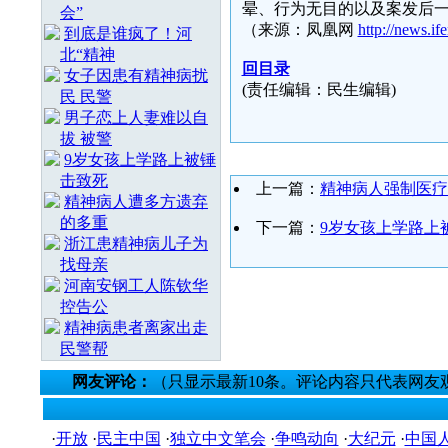
晕、行为无目的以及案发后
会”
（来源：凤凰网
http://news.i
到底是谁疯了！河
北“精神
回目录
女子因患有精神病扰
(责任编辑：民生编辑)
民 民警
男子恋上人妻难以自
拔 被警
9岁女孩上学路上被锤
击致死
上一篇：
精神病人强制医疗
精神病人遭多方遗弃
的多重
下一篇：
9岁女孩上学路上
浙江患精神病儿子为
找母亲
河南安钢工人陈钦华
控告公
精神病患者离家出走
民警帮
网友评论：
（只显示最新10条。评论内容只代表网友
·
开放
·
民主中国
·
独立中文笔会
·
争鸣动向
·
大纪元
·
中国