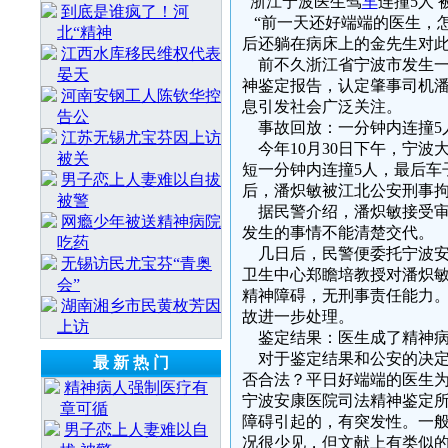
浙江宁波医生驾
车
连撞5人
到底是谁疯了！河
“前一天还好端端的医生，怎
北“精神
后还躺在病床上的金先生对
江西水库移民维权代表
前不久浙江省宁波市发生一
晏天
神鉴定报告，认定肇事司机
河南安钢工人陈钦华控
息引发社会广泛关注。
告公
事故回放：一分钟内连撞5
江苏无锡尤宝芬因上访
今年10月30日下午，宁波
被关
短一分钟内连撞5人，最后车
男子恋上人妻难以自拔
后，潘炽敏被江北公安刑事
被警
据民警介绍，潘炽敏接受审
网瘾少年被送精神病院
发生的事情不能清楚交代。
吃药
几日后，民警便委托宁波安
无锡访民尤宝芬“青奥
卫生中心郑瞻培教授对潘炽
会”
精神障碍，无刑事责任能力
湖南湘乡市民黄枚芳因
故进一步处理。
上访
鉴定结果：医生成了精神
对于鉴定结果和公安的决定
最 新 热 门
否合法？平日好端端的医生
精神病人强制医疗有
宁波安康医院司法精神鉴定
章可循
障碍引起的，有突发性。一
男子恋上人妻难以自
况很少见，但文献上有类似