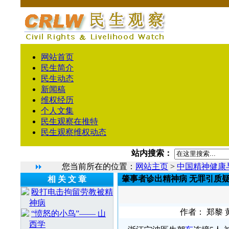
网站首页
民生简介
民生动态
新闻稿
维权经历
个人文集
民生观察在推特
民生观察维权动态
站内搜索：
您当前所在的位置：
网站主页
>
中国精神健康
肇事者诊出精神病 无罪引质
相 关 文 章
殴打电击拘留劳教被精
神病
作者： 郑黎 黄
“愤怒的小鸟”—— 山
西学