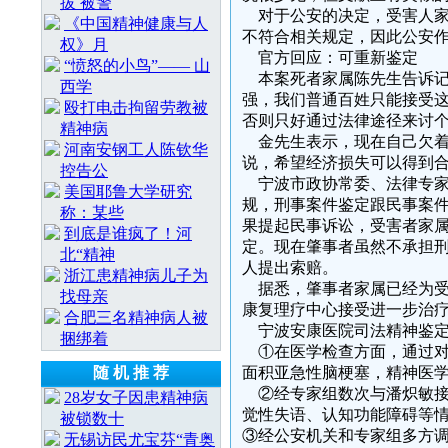
拔 被警
对于公安的决定，受害人家
《中国精神健康与人
不符合相关规定，因此公安
权》月
官方回应：可重新鉴定
“愤怒的小鸟”—— 山
本案死者家属陈先生告诉记
西学
强，我们普通百姓只能接受
殴打电击拘留劳教被
否则只好通过法律途径来讨
精神病
金先生表示，现在自己欠着医
河南安钢工人陈钦华
说，希望经济损失可以得到
控告公
宁波市政协常委、法律专家
美国耶鲁大学研究
规，刑事案件鉴定跟民事案
称：某些
果提起民事诉讼，受害者家
到底是谁疯了！河
定。现在肇事者虽然不承担
北“精神
人提出索赔。
浙江患精神病儿子为
据悉，肇事者家属已经为受
找母亲
康复理疗中心接受进一步治
合肥三名精神病人被
宁波安康医院司法精神鉴定
捆绑着
①在医学检查方面，通过对
随 机 推 荐
面积亚急性脑梗塞，精神医
②经专家组数次与潘炽敏接
28岁女子因患精神病
觉性失语、认知功能障碍等
被锁数十
③经公安机关和专家组多方
无锡访民尤宝芬“青奥