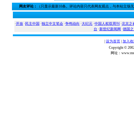
网友评论：
（只显示最新10条。评论内容只代表网友观点，与本站立场
·
开放
·
民主中国
·
独立中文笔会
·
争鸣动向
·
大纪元
·
中国人权双周刊
·
北京之
台
·
新世纪新闻网
·
德国之
|
设为首页
|
加入收
Copyright ©
网址：www.msg