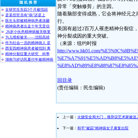
随 机 推 荐
异常「突触修剪」的主因。
女研究生失踪3个月被找回
随着脑部变得成熟，它会将神经元之间软
是某些官员有“病”还是上
医生头部被精神病患者连砸
行。
精神病患者出走十年无音信
美国有超过2百万人罹患精神分裂症
26岁小伙患精神病被关铁笼
神分裂成因的重大突破。
为儿维权被关——沈阳高靖
作为社会一员的精神病人 是
（来源：纽约时报
西安四精神病患者被找到 离
http://www.hk01.com/%E5%9C%
精神分裂症重大研究 科學
%E7%A7%91%E5%AD%B8%E5%AE
湖南70岁访民夏付年被精神病
%E8%AD%89%E8%88%87%E8%85%
回目录
(责任编辑：民生编辑)
上一篇：
火烧安全局大门，俄异议艺术家被送
下一篇：
和平“被囚”精神病女子康复出院