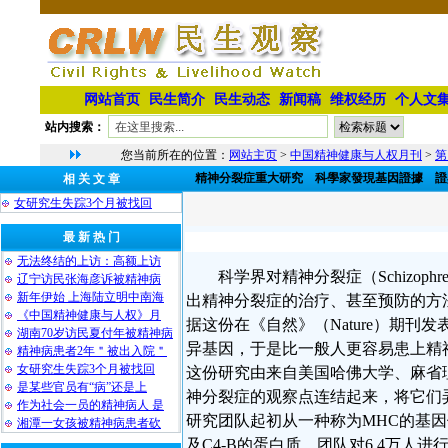
网站首页
民生简介
民生动态
新闻稿
维权经历
个人文
站内搜索：
您当前所在的位置：
网站主页
>
中国精神健康与人权月刊
>
第
精神分裂症重大研究 科學家發現基因證據 證
相 关 文 章
女研究生失踪3个月被找回
最 新 热 门
无法终结的上访：高额上访
科学界对精神分裂症（Schizo
辽宁访民张海彦诉被精神病
新年伊始 上海陆立明中南海
出精神分裂症的治疗、甚至预防的方
《中国精神健康与人权》月
据这份在《自然》（Nature）期刊发
湖南70岁访民夏付年被精神病
异基因，于是比一般人更容易患上精
精神病患者2年＂被出入院＂
女研究生失踪3个月被找回
这份研究由来自美国哈佛大学、麻省理工学院布洛
是某些官员有“病”还是上
神分裂症的观察点连结起来，将它们弄明白
作为社会一员的精神病人 是
研究团队起初从一种称为MHC的基因
湘潭一女孩被精神病患者砍
及C4-B的蛋白质。团队对6.4万