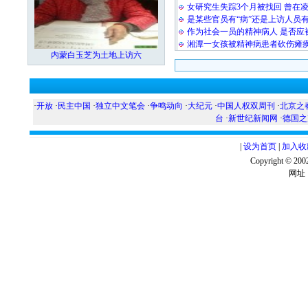
女研究生失踪3个月被找回 曾在凌
是某些官员有“病”还是上访人员有
作为社会一员的精神病人 是否应
湘潭一女孩被精神病患者砍伤瘫痪
内蒙白玉芝为土地上访六
·
开放
·
民主中国
·
独立中文笔会
·
争鸣动向
·
大纪元
·
中国人权双周刊
·
北京之
台
·
新世纪新闻网
·
德国之
|
设为首页
|
加入收
Copyright ©
网址：w