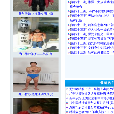
[
第四十三期
]
湘潭一女孩被精神
机会被救
[
第四十三期
]
26岁小伙患精神病
新年伊始 上海陆立明中南
[
第四十三期
]
无法终结的上访：
精神病院
[
第四十三期
]
精神病患者2年＂被
[
第四十三期
]
作为社会一员的精神
[
第四十三期
]
黑洞来的光 霍金
[
第四十三期
]
是某些官员有“病”
[
第四十三期
]
西安四精神病患者
[
第四十三期
]
女研究生失踪3个月
[
第四十三期
]
精神病患者出走十
为儿维权被关——沈阳高
最 新 热 
无法终结的上访：高额上访费政
辽宁访民张海彦诉被精神病 法院
死不甘心 黑龙江访民李安
新年伊始 上海陆立明中南海诉冤
《中国精神健康与人权》月刊 (
湖南70岁访民夏付年被精神病，
精神病患者2年＂被出入院＂13次