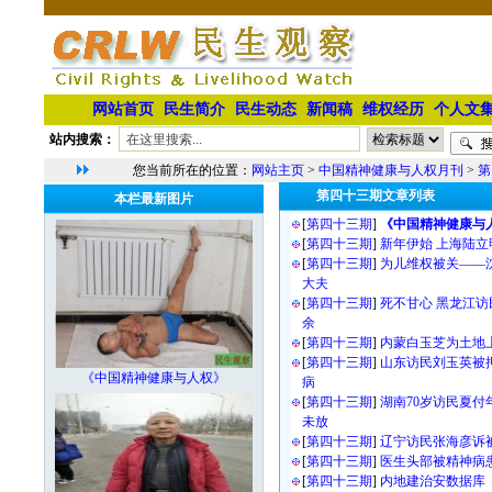
网站首页
民生简介
民生动态
新闻稿
维权经历
个人文
站内搜索：
您当前所在的位置：
网站主页
>
中国精神健康与人权月刊
>
第
第四十三期文章列表
本栏最新图片
[
第四十三期
]
《中国精神健康与人
[
第四十三期
]
新年伊始 上海陆
[
第四十三期
]
为儿维权被关——
大夫
[
第四十三期
]
死不甘心 黑龙江
余
[
第四十三期
]
内蒙白玉芝为土地
[
第四十三期
]
山东访民刘玉英被
《中国精神健康与人权》
病
[
第四十三期
]
湖南70岁访民夏
未放
[
第四十三期
]
辽宁访民张海彦诉
[
第四十三期
]
医生头部被精神病
[
第四十三期
]
内地建治安数据库