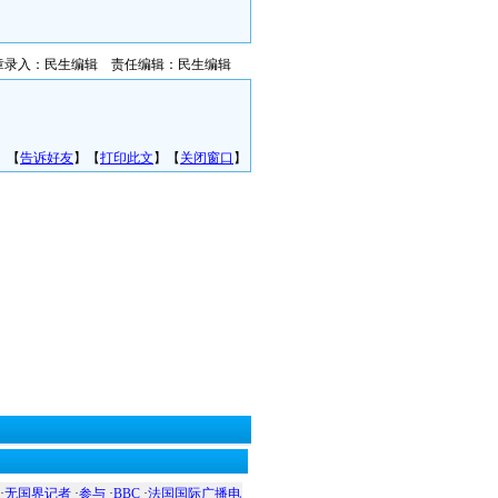
章录入：民生编辑 责任编辑：民生编辑
】【
告诉好友
】【
打印此文
】【
关闭窗口
】
·
无国界记者
·
参与
·
BBC
·
法国国际广播电