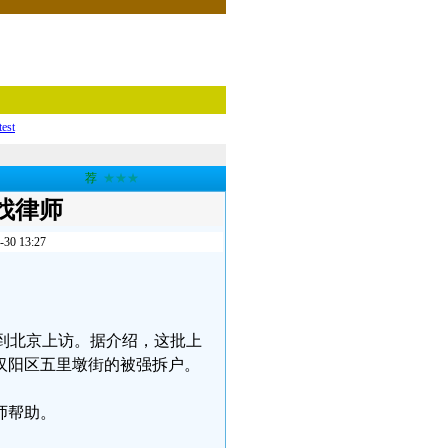
test
荐
★★★
找律师
 13:27
迁户到北京上访。据介绍，这批上
汉阳区五里墩街的被强拆户。
师帮助。