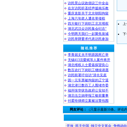
访民景山议政倡议三中全会
在京访民听圣经声援南乐教
重庆袁影关于北京朝阳拘留
上海六旬老人遭名誉侵权
四大银行下岗职工北京维权
上
湖北武汉众访民集会纪念“
今明两天我们一起聚焦泉城
下
访民举牌要求代表访民参加
随 机 推 荐
李青就丈夫不明原因死亡举
无锡413沈愛斌等人案件将开
湖北维权人士爱嘉探望良心
数百农行下岗职工继续请愿
访民联署吁信访“清仓见底
因一元车票被拘留的辽宁退
湖北潜江数百工人围堵市委
福州张华状告政府公安却不
湖北伍立娟举报工银前董事
付爱玲律师立案被法警包围
网友评论：
（只显示最新10条。评论
·
开放
·
民主中国
·
独立中文笔会
·
争鸣动向