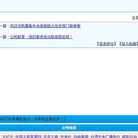
文
一篇：
武汉访民聚集中央巡视组入住宾馆门前伸冤
一篇：
公民联署，强烈要求依法取缔黑监狱！
【
发表评论
】【
加入收藏
内容只代表网友观点，与本站立场无关！）
友情链接
·
大纪元
·
中国人权双周刊
·
北京之春
·
中央社
·
自由新闻
·
台湾中央广播电台
·
权利运动