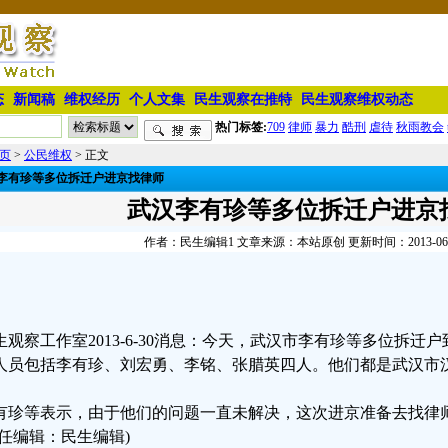
态
新闻稿
维权经历
个人文集
民生观察在推特
民生观察维权动态
热门标签:
709
律师
暴力
酷刑
虐待
秋雨教会
页
>
公民维权
> 正文
李有珍等多位拆迁户进京找律师
武汉李有珍等多位拆迁户进京
作者：民生编辑1 文章来源：本站原创 更新时间：2013-06-30
生观察工作室2013-6-30消息：今天，武汉市李有珍等多位拆
人员包括李有珍、刘宏勇、李铭、张腊英四人。他们都是武汉市
有珍等表示，由于他们的问题一直未解决，这次进京准备去找律
责任编辑：民生编辑)