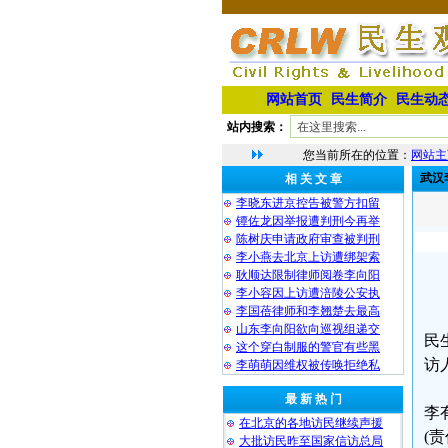
网站首页
民生简介
民生动
站内搜索：
您当前所在的位置：
网站主
武汉
相 关 文 章
李晓东进京控告被警方扣留
镡佐龙因举报遭判刑今再举
陈树庆申请政府审查被判刑
李小燕去北京上访遭绑架索
耿顺达限制律师阅卷李向阳
李小容因上访遭涪陵公安执
李国蓓律师和李翘楚去最高
山东李向阳欲向巡视组递交
民
这个穿白制服的警官有些黑
访
李萌萌因维权被传唤拒绝私
最 新 热 门
李
在北京的各地访民继续声援
(
大批访民昨至国家信访总局