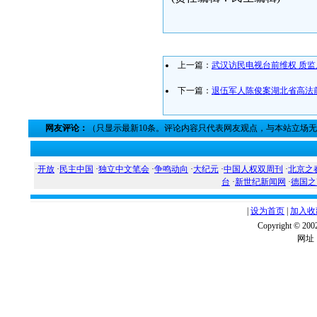
上一篇：
武汉访民电视台前维权 质
下一篇：
退伍军人陈俊案湖北省高法
网友评论：
（只显示最新10条。评论内容只代表网友观点，与本站立场
·
开放
·
民主中国
·
独立中文笔会
·
争鸣动向
·
大纪元
·
中国人权双周刊
·
北京之
台
·
新世纪新闻网
·
德国之
|
设为首页
|
加入收
Copyright ©
网址：w