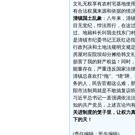
文礼无权享有农村宅基地使用
有合法权属来源和依据的情
清镇国土乱象
：八年来，清镇
目无党纪，悖法而行，在这
过、地籍科长叫我去找东门
是清镇市纪委书记王跃红还指
行政判决和土地法规明文规定
房屋对应院坝却分摊给韩文礼
损害了我的财产权益！同时
能量存在，严重违反国家法
清镇总喜欢打“拖”、“绕”
务的人，民告官都这么难，
阳市法制局就是不敢搞复议
习近平总书记一直强调依法治
知的共产党员，上述言论均
关进制度的笼子里，让权力真
下的天！
(责任编辑：民生编辑)