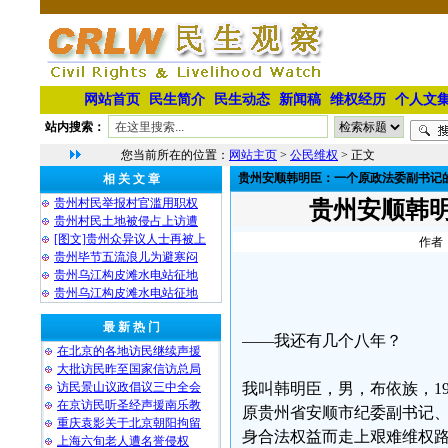
网站首页
民生简介
民生动态
新闻稿
维权经历
个人文
站内搜索：
您当前所在的位置：
网站主页
>
公民维权
> 正文
贵州安顺韩明臣：一个原政法委副书记
相 关 文 章
贵州村民举报村官滥用职权
贵州安顺韩
贵州村民土地被侵占上访遭
[图文]贵州众异议人士再被上
作者：
贵州毕节五流浪儿为避寒闷
贵州乌江构皮滩水电站征地
贵州乌江构皮滩水电站征地
最 新 热 门
——我还有几个八年？
在北京的各地访民继续声援
大批访民昨至国家信访总局
我叫韩明臣，男，布依族，19
访民景山议政倡议三中全会
在京访民听圣经声援南乐教
原贵州省安顺市纪委副书记、政
重庆袁影关于北京朝阳拘留
身合法权益而走上艰难维权
上海六旬老人遭名誉侵权