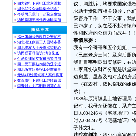
议，均胜诉，均要求国家强
四大银行下岗职工北京维权
湖北武汉众访民集会纪念“
求助于贵阳市相关领导，他们
今明两天我们一起聚焦泉城
级督办工作、不干实事，我
访民举牌要求代表访民参加
已75岁了，实在经不起清镇
随 机 推 荐
性和政府的公信力而战斗！
福州张华状告政府公安却不
事情原委
：
湖北潜江数百工人围堵市委
我有一个哥哥和五个姐姐、
湖北维权人士爱嘉探望良心
访民联署吁信访“清仓见底
（已建老房三间）及房后厕
付爱玲律师立案被法警包围
我哥哥韦明良出资修建，右边一
因一元车票被拘留的辽宁退
年家庭协议财产分配是以堂
湖北伍立娟举报工银前董事
无锡413沈愛斌等人案件将开
边房屋、屋基及相对应的房
数百农行下岗职工继续请愿
一（在农村，依风俗我的姐
李青就丈夫不明原因死亡举
承）。
1988年原清镇县土地管理
记时，我母亲还健在，系户主
日以004246号《宅基地
时以004247号《宅基地
子韩文礼。
法院有判决：
我少小离家参加