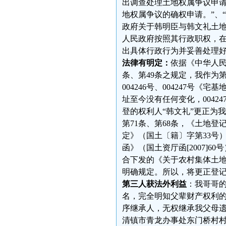
出调查处理土地权属争议申
地权属争议的确权申请。”、“
政府关于韩明臣与韩文礼土地
人民政府按照其行政职权，
出具体行政行为并妥善处理好
法律有明定：
依据《中华人民
条、第49条之规定，我作为
004246号、004247号
址至今没有任何变化，004
登的权利人“韩文礼”更正为
第71条、第68条，《土地登
定》（国土〔籍〕字第33号
函》（国土资厅函[2007]
合下发的《关于农村集体土地
明确规定。所以，将更正登
第三人获法外利益
：我哥哥的
名，完全明知父辈财产权利
序继承人，无权继承我父母
清镇市青龙办事处东门桥村