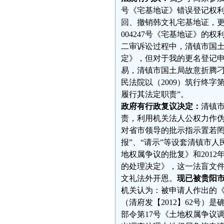
号《宅基地证》错误登记权利
回、撤销韩文礼宅基地证，
004247号《宅基地证》
二审诉讼过程中，清镇市国土局
定》，但对于我的更名登记
易，清镇市国土局故意折腾刁
民法院以（2009）筑行终字
履行其法定职责”。
政府有行政复议决定：
清镇
责，利用机关法人公权力作
对省市领导的批示指示置若罔
报”、“请示”等设套清镇市人
地权属争议的批复》和2012
的处理决定》，这一法盲文
文礼法外开恩。
现已被贵阳市
机关认为：被申请人作出的
（清府发【2012】62号
部令第17号《土地权属争议