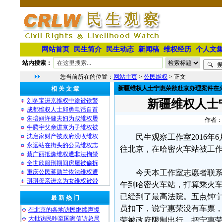
网站首页
民生简介
民生动态
新闻稿
维权经历
个人文
站内搜索：
您当前所在的位置：
网站主页
>
公民维权
> 正文
新疆维权人士宁惠荣欲赴京办理案件在
相 关 文 章
刘冬宝进京维权中途被铁警
新疆维权人士
成都维权人士邱勇电话自首
朱培娟许健夫妇为叔维权屡
作者：
牛腾宇父亲进京为子维权被
沈启家财产被政府没收维权
民生观察工作室2016
永远站在街头的公民维权志
往北京，在哈密火车站被工
蔡广丽抵豫维权遭非法拘禁
全世欣服刑期间房屋被偷拆
重庆公民蒋勋兰依法维权遭
今天本工作室志愿者联系
琪琪母亲进京为女维权被带
午到哈密火车站，打算乘火
已经到了最高法院。五点钟
最 新 热 门
员扣下，说宁惠荣没有车票
在北京的各地访民继续声援
大批访民昨至国家信访总局
荣被政府限制出行，把宁惠