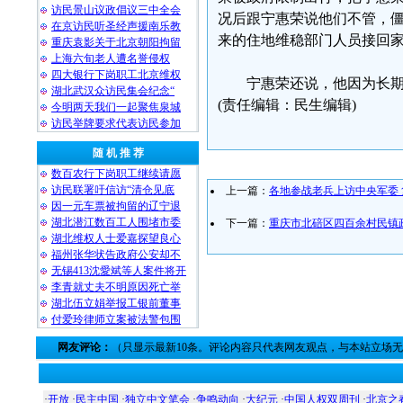
访民景山议政倡议三中全会
况后跟宁惠荣说他们不管，
在京访民听圣经声援南乐教
来的住地维稳部门人员接回
重庆袁影关于北京朝阳拘留
上海六旬老人遭名誉侵权
四大银行下岗职工北京维权
宁惠荣还说，他因为长
湖北武汉众访民集会纪念“
(责任编辑：民生编辑)
今明两天我们一起聚焦泉城
访民举牌要求代表访民参加
随 机 推 荐
数百农行下岗职工继续请愿
访民联署吁信访“清仓见底
上一篇：
各地参战老兵上访中央军委
因一元车票被拘留的辽宁退
湖北潜江数百工人围堵市委
下一篇：
重庆市北碚区四百余村民镇
湖北维权人士爱嘉探望良心
福州张华状告政府公安却不
无锡413沈愛斌等人案件将开
李青就丈夫不明原因死亡举
湖北伍立娟举报工银前董事
付爱玲律师立案被法警包围
网友评论：
（只显示最新10条。评论内容只代表网友观点，与本站立场
·
开放
·
民主中国
·
独立中文笔会
·
争鸣动向
·
大纪元
·
中国人权双周刊
·
北京之