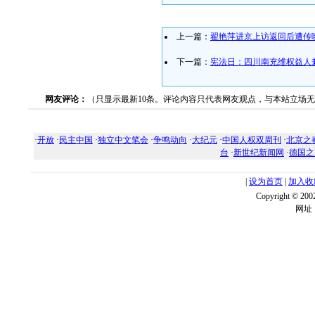
上一篇：
翟艳萍进京上访返回后遭传
下一篇：
宪法日：四川南充维权益人
网友评论：
（只显示最新10条。评论内容只代表网友观点，与本站立场
·
开放
·
民主中国
·
独立中文笔会
·
争鸣动向
·
大纪元
·
中国人权双周刊
·
北京之
台
·
新世纪新闻网
·
德国之
|
设为首页
|
加入收
Copyright ©
网址：w