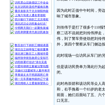
访民景山议政倡议三中全会
在京访民听圣经声援南乐教
因为此时正值中午时间，旁
重庆袁影关于北京朝阳拘留
上海六旬老人遭名誉侵权
响了城市形象。
四大银行下岗职工北京维权
湖北武汉众访民集会纪念“
刘传伟于是打了很多个110
今明两天我们一起聚焦泉城
访民举牌要求代表访民参加
察二话不说就把刘传伟押走
伟，到了警车旁使劲把刘传
随 机 推 荐
外，第四个警察从车门侧边
数百农行下岗职工继续请愿
湖北伍立娟举报工银前董事
湖北潜江数百工人围堵市委
此时现场一位访民从车门的
福州张华状告政府公安却不
访民联署吁信访“清仓见底
付爱玲律师立案被法警包围
但是该访民势单力薄此行为
无锡413沈愛斌等人案件将开
闭。
李青就丈夫不明原因死亡举
因一元车票被拘留的辽宁退
湖北维权人士爱嘉探望良心
此时冉崇碧和该访民等众人
和，右手挽着一个83岁的老
前面，她们后面站了五、六
口无言。