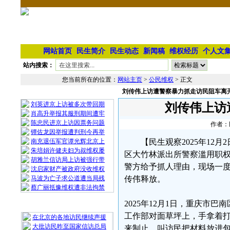
网站首页
民生简介
民生动态
新闻稿
维权经历
个人文
站内搜索：
您当前所在的位置：
网站主页
>
公民维权
> 正文
刘传伟上访遭警察暴力抓走访民阻车离
相 关 文 章
刘英进京上访被多次带回期
刘传伟上访
肖高升举报其服刑期间遭牢
陈忠民进京上访因票务问题
作者：民
镡佐龙因举报遭判刑今再举
南充退伍军官谭光辉北京上
【民生观察2025年1
朱培娟许健夫妇为叔维权屡
区大竹林派出所警察滥用职
胡雅兰信访局上访被强行带
警方给予抓人理由，现场一度
沈启家财产被政府没收维权
马波为亡子求公道遭当局残
传伟释放。
蔡广丽抵豫维权遭非法拘禁
2025年12月1日，重庆
最 新 热 门
工作部对面草坪上，手拿着
在北京的各地访民继续声援
大批访民昨至国家信访总局
来制止，叫访民把材料放进