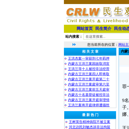
网站首页
民生简介
民生动
站内搜索：
您当前所在的位置：
网站主
内蒙
相 关 文 章
王洪杰案一审获刑七年羁押
内蒙古王洪兰案因故取消宣
王洪兰等十人被控非法经营
内蒙古王洪兰案四人即将取
内蒙古王洪兰案开庭第二十
内蒙古王洪兰案庭审第六至
罪
内蒙古王洪兰案前五天庭审
内蒙古十名基督徒被控非法
内蒙古王洪兰案开庭审理情
9
王洪兰案将开庭律师遭骚扰
子
娜
最 新 热 门
王树英告精神病院不被立案
河北访民刘敏杰诉非法拘留
王