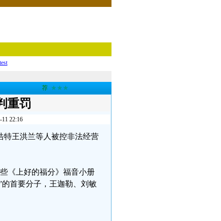
test
荐
★★★
判重罚
 22:16
呼和浩特王洪兰等人被控非法经营
一些《上好的福分》福音小册
”的首要分子，王迦勒、刘敏
日。