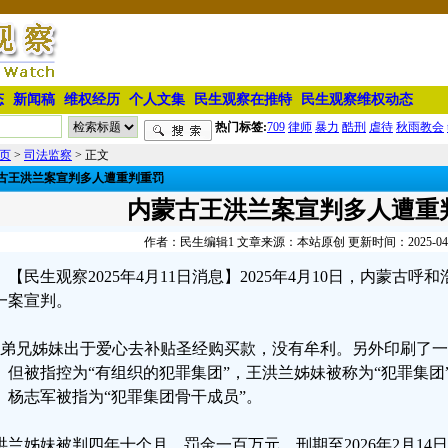
态
新闻稿
维权经历
个人文集
民生观察在推特
民生观察维权动态
热门标签:
709
律师
暴力
酷刑
虐待
秋雨教会
页
>
司法监察
> 正文
古王洪兰案宣判多人遭重判重罚
内蒙古王洪兰案宣判多人遭重
作者：民生编辑1 文章来源：本站原创 更新时间：2025-04-11
【民生观察2025年4月11日消息】2025年4月10日，内蒙古
一案宣判。
名弟兄姊妹出于爱心去补贴圣经购买款，没有牟利。另外印刷了
。但被指控为“有组织的犯罪集团”，王洪兰姊妹被称为“犯罪集团
、杨志军被指为“犯罪集团骨干成员”。
洪兰姊妹被判四年十个月，罚金一百万元，刑期至2026年2月14