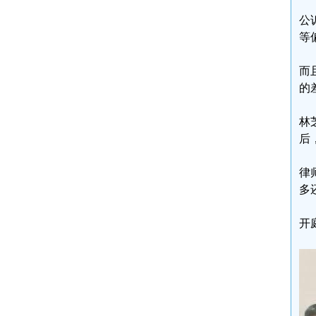
公
等
而
的
林
后
律
多
开