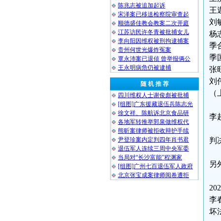
陈兆志被追加起诉
王
宋泽案已移送检察院审查起
刘
顺德盛佳教会教案二次开庭
江苏访民许冬青被批捕女儿
杨
李向阳因维权被刑拘逮捕案
季
贵州何世光爆炸冤案
季
覃永沛案已退侦 曾举报俩公
王永明病危仍被逮捕
张
刘
随 机 推 荐
（
四川维权人士谢俊彪被批捕
[组图]广东援藏退伍兵陈志光
徐文祥、陈航诉北京食品研
李
各地军转推举郭泉做维权代
熊昕案律师被拒收辩护手续
尹登珍案内定判四年肖书君
判
退伍军人连续三周中央军委
当局对“长沙富能”程渊家
另
[组图]广州七百退伍军人政府
北京张宝成案律师阅卷遭拒
2
李
坏